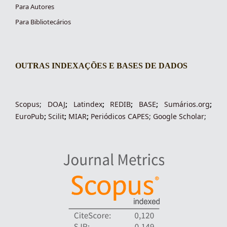
Para Autores
Para Bibliotecários
OUTRAS INDEXAÇÕES E BASES DE DADOS
indexacoes-fronteiras
Scopus
;
DOAJ
;
Latindex
;
REDIB
;
BASE
;
Sumários.org
;
EuroPub
;
Scilit
;
MIAR
;
Periódico
s
CAPES
;
Google Scholar
;
indexadores-fronteiras