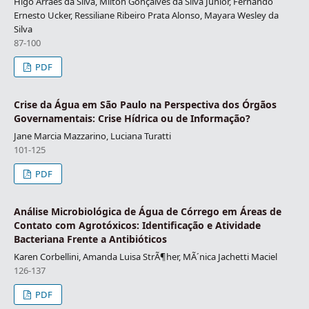
Higo Arraes da Silva, Milton Gonçalves da Silva Junior, Fernando
Ernesto Ucker, Ressiliane Ribeiro Prata Alonso, Mayara Wesley da
Silva
87-100
PDF
Crise da Água em São Paulo na Perspectiva dos Órgãos
Governamentais: Crise Hídrica ou de Informação?
Jane Marcia Mazzarino, Luciana Turatti
101-125
PDF
Análise Microbiológica de Água de Córrego em Áreas de
Contato com Agrotóxicos: Identificação e Atividade
Bacteriana Frente a Antibióticos
Karen Corbellini, Amanda Luisa StrÃ¶her, MÃ´nica Jachetti Maciel
126-137
PDF