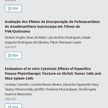
424-438
PDF
Avaliação dos Efeitos da Incorporação de Polissacarídeos
do Anadenanthera macrocarpa em Filmes de
PVA/Quitosana
Sinésio Virgílio Alves de Melo, Laís de Brito Rodrigues, Gisele
Augusto Rodrigues de Oliveira, Flávio Marques Lopes
439-457
PDF
Evaluation of in vitro Cytotoxic Effects of Especifico
Pessoa Phytotherapic Tincture on Ehrlich Tumor Cells and
Mice Spleen Cells
Lindsey Castoldi, Lucinéia Reuse Albiero, Eduardo Figueredo Nery,
Taiany Oliveira Kelly, Jeniffer Charlene Silva Dalazen, RosÃ¢ngela
Guerino Masochini
458-472
PDF