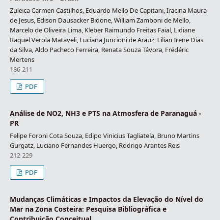
Zuleica Carmen Castilhos, Eduardo Mello De Capitani, Iracina Maura
de Jesus, Edison Dausacker Bidone, William Zamboni de Mello,
Marcelo de Oliveira Lima, Kleber Raimundo Freitas Faial, Lidiane
Raquel Verola Mataveli, Luciana Juncioni de Arauz, Lilian Irene Dias
da Silva, Aldo Pacheco Ferreira, Renata Souza Távora, Frédéric
Mertens
186-211
PDF
Análise de NO2, NH3 e PTS na Atmosfera de Paranaguá -
PR
Felipe Foroni Cota Souza, Edipo Vinicius Tagliatela, Bruno Martins
Gurgatz, Luciano Fernandes Huergo, Rodrigo Arantes Reis
212-229
PDF
Mudanças Climáticas e Impactos da Elevação do Nível do
Mar na Zona Costeira: Pesquisa Bibliográfica e
Contribuição Conceitual