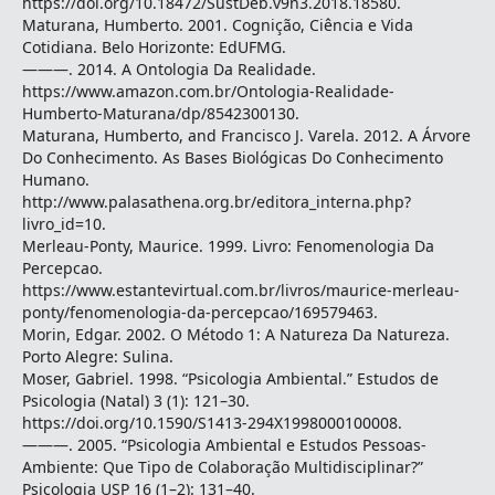
https://doi.org/10.18472/SustDeb.v9n3.2018.18580.
Maturana, Humberto. 2001. Cognição, Ciência e Vida
Cotidiana. Belo Horizonte: EdUFMG.
———. 2014. A Ontologia Da Realidade.
https://www.amazon.com.br/Ontologia-Realidade-
Humberto-Maturana/dp/8542300130.
Maturana, Humberto, and Francisco J. Varela. 2012. A Árvore
Do Conhecimento. As Bases Biológicas Do Conhecimento
Humano.
http://www.palasathena.org.br/editora_interna.php?
livro_id=10.
Merleau-Ponty, Maurice. 1999. Livro: Fenomenologia Da
Percepcao.
https://www.estantevirtual.com.br/livros/maurice-merleau-
ponty/fenomenologia-da-percepcao/169579463.
Morin, Edgar. 2002. O Método 1: A Natureza Da Natureza.
Porto Alegre: Sulina.
Moser, Gabriel. 1998. “Psicologia Ambiental.” Estudos de
Psicologia (Natal) 3 (1): 121–30.
https://doi.org/10.1590/S1413-294X1998000100008.
———. 2005. “Psicologia Ambiental e Estudos Pessoas-
Ambiente: Que Tipo de Colaboração Multidisciplinar?”
Psicologia USP 16 (1–2): 131–40.