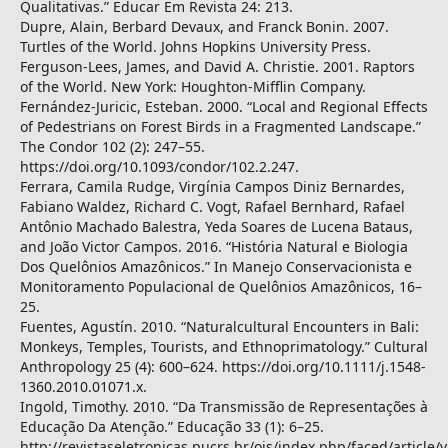
Qualitativas.” Educar Em Revista 24: 213.
Dupre, Alain, Berbard Devaux, and Franck Bonin. 2007.
Turtles of the World. Johns Hopkins University Press.
Ferguson-Lees, James, and David A. Christie. 2001. Raptors
of the World. New York: Houghton-Mifflin Company.
Fernández-Juricic, Esteban. 2000. “Local and Regional Effects
of Pedestrians on Forest Birds in a Fragmented Landscape.”
The Condor 102 (2): 247–55.
https://doi.org/10.1093/condor/102.2.247.
Ferrara, Camila Rudge, Virgínia Campos Diniz Bernardes,
Fabiano Waldez, Richard C. Vogt, Rafael Bernhard, Rafael
Antônio Machado Balestra, Yeda Soares de Lucena Bataus,
and João Victor Campos. 2016. “História Natural e Biologia
Dos Quelônios Amazônicos.” In Manejo Conservacionista e
Monitoramento Populacional de Quelônios Amazônicos, 16–
25.
Fuentes, Agustín. 2010. “Naturalcultural Encounters in Bali:
Monkeys, Temples, Tourists, and Ethnoprimatology.” Cultural
Anthropology 25 (4): 600–624. https://doi.org/10.1111/j.1548-
1360.2010.01071.x.
Ingold, Timothy. 2010. “Da Transmissão de Representações à
Educação Da Atenção.” Educação 33 (1): 6–25.
http://revistaseletronicas.pucrs.br/ojs/index.php/faced/article/