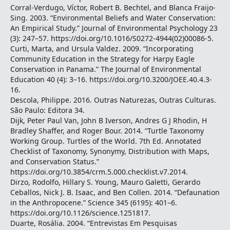
Corral-Verdugo, Vı́ctor, Robert B. Bechtel, and Blanca Fraijo-
Sing. 2003. “Environmental Beliefs and Water Conservation:
An Empirical Study.” Journal of Environmental Psychology 23
(3): 247–57. https://doi.org/10.1016/S0272-4944(02)00086-5.
Curti, Marta, and Ursula Valdez. 2009. “Incorporating
Community Education in the Strategy for Harpy Eagle
Conservation in Panama.” The Journal of Environmental
Education 40 (4): 3–16. https://doi.org/10.3200/JOEE.40.4.3-
16.
Descola, Philippe. 2016. Outras Naturezas, Outras Culturas.
São Paulo: Editora 34.
Dijk, Peter Paul Van, John B Iverson, Andres G J Rhodin, H
Bradley Shaffer, and Roger Bour. 2014. “Turtle Taxonomy
Working Group. Turtles of the World. 7th Ed. Annotated
Checklist of Taxonomy, Synonymy, Distribution with Maps,
and Conservation Status.”
https://doi.org/10.3854/crm.5.000.checklist.v7.2014.
Dirzo, Rodolfo, Hillary S. Young, Mauro Galetti, Gerardo
Ceballos, Nick J. B. Isaac, and Ben Collen. 2014. “Defaunation
in the Anthropocene.” Science 345 (6195): 401–6.
https://doi.org/10.1126/science.1251817.
Duarte, Rosália. 2004. “Entrevistas Em Pesquisas