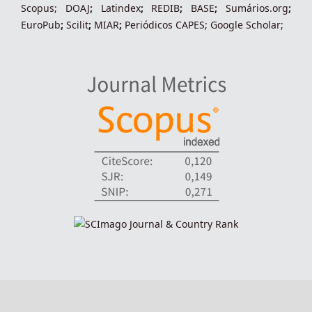
Scopus
;
DOAJ
;
Latindex
;
REDIB
;
BASE
;
Sumários.org
;
EuroPub
;
Scilit
;
MIAR
;
Periódico
s
CAPES
;
Google Scholar
;
indexadores-fronteiras