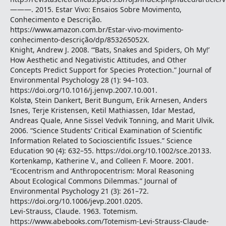
———. 2015. Estar Vivo: Ensaios Sobre Movimento,
Conhecimento e Descrição.
https://www.amazon.com.br/Estar-vivo-movimento-
conhecimento-descrição/dp/853265052X.
Knight, Andrew J. 2008. “‘Bats, Snakes and Spiders, Oh My!’
How Aesthetic and Negativistic Attitudes, and Other
Concepts Predict Support for Species Protection.” Journal of
Environmental Psychology 28 (1): 94–103.
https://doi.org/10.1016/j.jenvp.2007.10.001.
Kolstø, Stein Dankert, Berit Bungum, Erik Arnesen, Anders
Isnes, Terje Kristensen, Ketil Mathiassen, Idar Mestad,
Andreas Quale, Anne Sissel Vedvik Tonning, and Marit Ulvik.
2006. “Science Students’ Critical Examination of Scientific
Information Related to Socioscientific Issues.” Science
Education 90 (4): 632–55. https://doi.org/10.1002/sce.20133.
Kortenkamp, Katherine V., and Colleen F. Moore. 2001.
“Ecocentrism and Anthropocentrism: Moral Reasoning
About Ecological Commons Dilemmas.” Journal of
Environmental Psychology 21 (3): 261–72.
https://doi.org/10.1006/jevp.2001.0205.
Levi-Strauss, Claude. 1963. Totemism.
https://www.abebooks.com/Totemism-Levi-Strauss-Claude-