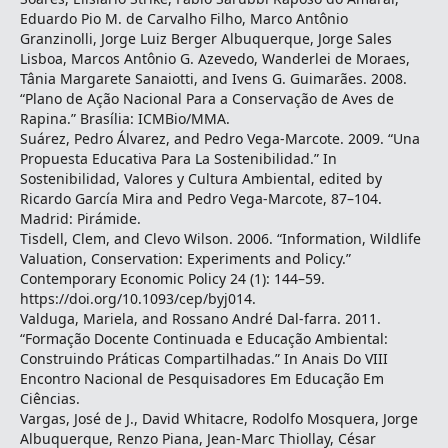
Eduardo Pio M. de Carvalho Filho, Marco Antônio
Granzinolli, Jorge Luiz Berger Albuquerque, Jorge Sales
Lisboa, Marcos Antônio G. Azevedo, Wanderlei de Moraes,
Tânia Margarete Sanaiotti, and Ivens G. Guimarães. 2008.
“Plano de Ação Nacional Para a Conservação de Aves de
Rapina.” Brasília: ICMBio/MMA.
Suárez, Pedro Álvarez, and Pedro Vega-Marcote. 2009. “Una
Propuesta Educativa Para La Sostenibilidad.” In
Sostenibilidad, Valores y Cultura Ambiental, edited by
Ricardo García Mira and Pedro Vega-Marcote, 87–104.
Madrid: Pirámide.
Tisdell, Clem, and Clevo Wilson. 2006. “Information, Wildlife
Valuation, Conservation: Experiments and Policy.”
Contemporary Economic Policy 24 (1): 144–59.
https://doi.org/10.1093/cep/byj014.
Valduga, Mariela, and Rossano André Dal-farra. 2011.
“Formação Docente Continuada e Educação Ambiental:
Construindo Práticas Compartilhadas.” In Anais Do VIII
Encontro Nacional de Pesquisadores Em Educação Em
Ciências.
Vargas, José de J., David Whitacre, Rodolfo Mosquera, Jorge
Albuquerque, Renzo Piana, Jean-Marc Thiollay, César