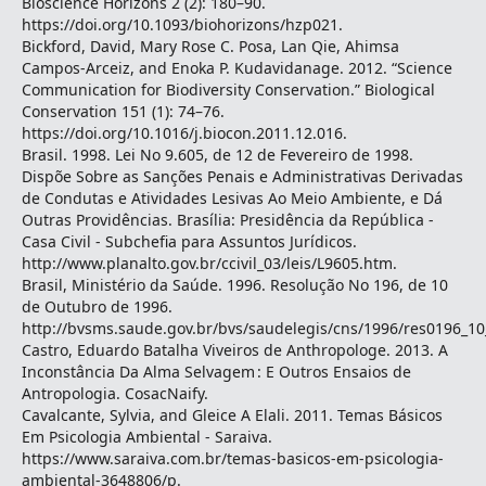
Bioscience Horizons 2 (2): 180–90.
https://doi.org/10.1093/biohorizons/hzp021.
Bickford, David, Mary Rose C. Posa, Lan Qie, Ahimsa
Campos-Arceiz, and Enoka P. Kudavidanage. 2012. “Science
Communication for Biodiversity Conservation.” Biological
Conservation 151 (1): 74–76.
https://doi.org/10.1016/j.biocon.2011.12.016.
Brasil. 1998. Lei No 9.605, de 12 de Fevereiro de 1998.
Dispõe Sobre as Sanções Penais e Administrativas Derivadas
de Condutas e Atividades Lesivas Ao Meio Ambiente, e Dá
Outras Providências. Brasília: Presidência da República -
Casa Civil - Subchefia para Assuntos Jurídicos.
http://www.planalto.gov.br/ccivil_03/leis/L9605.htm.
Brasil, Ministério da Saúde. 1996. Resolução No 196, de 10
de Outubro de 1996.
http://bvsms.saude.gov.br/bvs/saudelegis/cns/1996/res0196_10
Castro, Eduardo Batalha Viveiros de Anthropologe. 2013. A
Inconstância Da Alma Selvagem : E Outros Ensaios de
Antropologia. CosacNaify.
Cavalcante, Sylvia, and Gleice A Elali. 2011. Temas Básicos
Em Psicologia Ambiental - Saraiva.
https://www.saraiva.com.br/temas-basicos-em-psicologia-
ambiental-3648806/p.