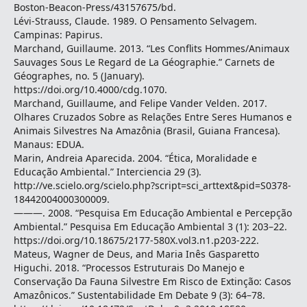
Boston-Beacon-Press/43157675/bd.
Lévi-Strauss, Claude. 1989. O Pensamento Selvagem.
Campinas: Papirus.
Marchand, Guillaume. 2013. “Les Conflits Hommes/Animaux
Sauvages Sous Le Regard de La Géographie.” Carnets de
Géographes, no. 5 (January).
https://doi.org/10.4000/cdg.1070.
Marchand, Guillaume, and Felipe Vander Velden. 2017.
Olhares Cruzados Sobre as Relações Entre Seres Humanos e
Animais Silvestres Na Amazônia (Brasil, Guiana Francesa).
Manaus: EDUA.
Marin, Andreia Aparecida. 2004. “Ética, Moralidade e
Educação Ambiental.” Interciencia 29 (3).
http://ve.scielo.org/scielo.php?script=sci_arttext&pid=S0378-
18442004000300009.
———. 2008. “Pesquisa Em Educação Ambiental e Percepção
Ambiental.” Pesquisa Em Educação Ambiental 3 (1): 203–22.
https://doi.org/10.18675/2177-580X.vol3.n1.p203-222.
Mateus, Wagner de Deus, and Maria Inês Gasparetto
Higuchi. 2018. “Processos Estruturais Do Manejo e
Conservação Da Fauna Silvestre Em Risco de Extinção: Casos
Amazônicos.” Sustentabilidade Em Debate 9 (3): 64–78.