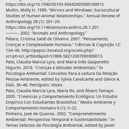
https://doi.org/10.1590/S0103-65642005000100015.
Mullin, Molly H. 1999. “Mirrors and Windows: Sociocultural
Studies of Human-Animal Relationships.” Annual Review of
Anthropology 28 (1): 201–24.
https://doi.org/10.1146/annurev.anthro.28.1.201.
———. 2002. “Animals and Anthropology.”
Pátaro, Cristina Satiê de Oliveira. 2007. “Pensamento,
Crenças e Complexidade Humana.” Ciências & Cognição 12:
134–49. http://pepsic.bvsalud.org/scielo.php?
script=sci_arttext&pid=S1806-58212007000300013.
Pato, Claudia Marcia Lyra, and Maria Inês Gasparetto
Higuchi. 2018. “Crenças e Atitudes Ambientais.” In
Psicologia Ambiental: Conceitos Para a Leitura Da Relação
Pessoa-Ambiente, edited by Sylvia Cavalcante and Gleice A.
Elali, 36–46. Petrópolis: Vozes.
Pato, Claudia Marcia Lyra, María Ro, and Álvaro Tamayo.
2005. “Creencias y Comportamiento Ecológico: Un Estudio
Empírico Con Estudiantes Brasileños.” Medio Ambiente y
Comportamiento Humano 6 (1): 5–22.
Pinheiro, José de Queiroz. 2002. “Comprometimento
Ambiental: Perspectiva Temporal e Sustentabilidade.” In
Temas Selectos de Psicología Ambiental, edited by Javier