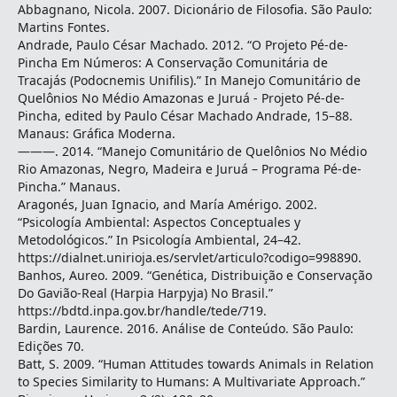
Abbagnano, Nicola. 2007. Dicionário de Filosofia. São Paulo:
Martins Fontes.
Andrade, Paulo César Machado. 2012. “O Projeto Pé-de-
Pincha Em Números: A Conservação Comunitária de
Tracajás (Podocnemis Unifilis).” In Manejo Comunitário de
Quelônios No Médio Amazonas e Juruá - Projeto Pé-de-
Pincha, edited by Paulo César Machado Andrade, 15–88.
Manaus: Gráfica Moderna.
———. 2014. “Manejo Comunitário de Quelônios No Médio
Rio Amazonas, Negro, Madeira e Juruá – Programa Pé-de-
Pincha.” Manaus.
Aragonés, Juan Ignacio, and María Amérigo. 2002.
“Psicología Ambiental: Aspectos Conceptuales y
Metodológicos.” In Psicología Ambiental, 24–42.
https://dialnet.unirioja.es/servlet/articulo?codigo=998890.
Banhos, Aureo. 2009. “Genética, Distribuição e Conservação
Do Gavião-Real (Harpia Harpyja) No Brasil.”
https://bdtd.inpa.gov.br/handle/tede/719.
Bardin, Laurence. 2016. Análise de Conteúdo. São Paulo:
Edições 70.
Batt, S. 2009. “Human Attitudes towards Animals in Relation
to Species Similarity to Humans: A Multivariate Approach.”