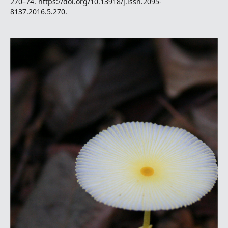
270–74. https://doi.org/10.13918/j.issn.2095-
8137.2016.5.270.