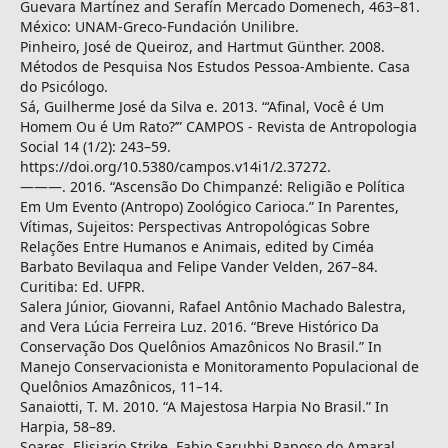
Guevara Martínez and Serafín Mercado Domenech, 463–81.
México: UNAM-Greco-Fundación Unilibre.
Pinheiro, José de Queiroz, and Hartmut Günther. 2008.
Métodos de Pesquisa Nos Estudos Pessoa-Ambiente. Casa
do Psicólogo.
Sá, Guilherme José da Silva e. 2013. “‘Afinal, Você é Um
Homem Ou é Um Rato?’” CAMPOS - Revista de Antropologia
Social 14 (1/2): 243–59.
https://doi.org/10.5380/campos.v14i1/2.37272.
———. 2016. “Ascensão Do Chimpanzé: Religião e Política
Em Um Evento (Antropo) Zoológico Carioca.” In Parentes,
Vítimas, Sujeitos: Perspectivas Antropológicas Sobre
Relações Entre Humanos e Animais, edited by Ciméa
Barbato Bevilaqua and Felipe Vander Velden, 267–84.
Curitiba: Ed. UFPR.
Salera Júnior, Giovanni, Rafael Antônio Machado Balestra,
and Vera Lúcia Ferreira Luz. 2016. “Breve Histórico Da
Conservação Dos Quelônios Amazônicos No Brasil.” In
Manejo Conservacionista e Monitoramento Populacional de
Quelônios Amazônicos, 11–14.
Sanaiotti, T. M. 2010. “A Majestosa Harpia No Brasil.” In
Harpia, 58–89.
Soares, Elisiario Strike, Fabio Sarubbi Raposo do Amaral,