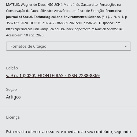
MATEUS, Wagner de Deus; HIGUCHI, Maria Inês Gasparetto. Percepções na
Conservação da Fauna Silvestre Amazônica em Risco de Extinção.
Fronteira:
Journal of Social, Technological and Environmental Science
,
[S. l.]
, v. 9, n. 1, p.
358–379, 2020. DOI: 10.21664/2238-8869.2020v9i1.p358-379. Disponível em:
https://periodicos.unievangelica.edu.br/index.php/fronteiras/article/view/2940.
Acesso em: 10 ago. 2026.
Fomatos de Citação
Edição
v. 9 n. 1 (2020): FRONTEIRAS - ISSN 2238-8869
Seção
Artigos
Licença
Esta revista oferece acesso livre imediato ao seu conteúdo, seguindo