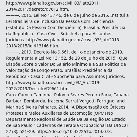
http://www.planalto.gov.br/ccivil_03/_ato2011-
2014/2011/decreto/d7612.htm.
———. 2015. Lei No 13.146, de 6 de Julho de 2015. Institui a
Lei Brasileira de Inclusão Da Pessoa Com Deficiência
(Estatuto Da Pessoa Com Deficiência). Brasília: Presidência
da República - Casa Civil - Subchefia para Assuntos
Jurídicos. http://www.planalto.gov.br/ccivil_03/_ato2015-
2018/2015/lei/l13146.htm.
———. 2019. Decreto No 9.661, de 1o de Janeiro de 2019.
Regulamenta a Lei No 13.152, de 29 de Julho de 2015 , Que
Dispõe Sobre o Valor Do Salário Mínimo e a Sua Política de
Valorização de Longo Prazo. Brasília: Presidência da
República - Casa Civil - Subchefia para Assuntos Jurídicos.
http://www.planalto.gov.br/ccivil_03/_Ato2019-
2022/2019/Decreto/D9661.htm.
Caro, Camila Caminha, Paloma Soares Pereira Faria, Tatiana
Barbieri Bombarda, Iracema Serrat Vergotti Ferrigno, and
Marina Silveira Palhares. 2014. “A Dispensação de Órteses,
Próteses e Meios Auxiliares de Locomoção (OPM) No
Departamento Regional de Saúde Da 3a Região Do Estado
de São Paulo.” Cadernos de Terapia Ocupacional Da UFSCar
22 (3): 521–29. https://doi.org/10.4322/cto.2014.073.