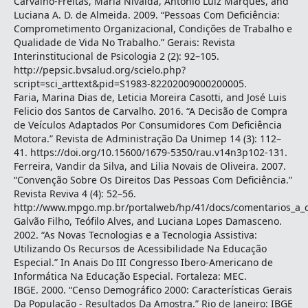
Carvalho-Freitas, Maria Nivalda, Antônio Luiz Marques, and
Luciana A. D. de Almeida. 2009. “Pessoas Com Deficiência:
Comprometimento Organizacional, Condições de Trabalho e
Qualidade de Vida No Trabalho.” Gerais: Revista
Interinstitucional de Psicologia 2 (2): 92–105.
http://pepsic.bvsalud.org/scielo.php?
script=sci_arttext&pid=S1983-82202009000200005.
Faria, Marina Dias de, Leticia Moreira Casotti, and José Luis
Felicio dos Santos de Carvalho. 2016. “A Decisão de Compra
de Veículos Adaptados Por Consumidores Com Deficiência
Motora.” Revista de Administração Da Unimep 14 (3): 112–
41. https://doi.org/10.15600/1679-5350/rau.v14n3p102-131.
Ferreira, Vandir da Silva, and Lilia Novais de Oliveira. 2007.
“Convenção Sobre Os Direitos Das Pessoas Com Deficiência.”
Revista Reviva 4 (4): 52–56.
http://www.mpgo.mp.br/portalweb/hp/41/docs/comentarios_a_c
Galvão Filho, Teófilo Alves, and Luciana Lopes Damasceno.
2002. “As Novas Tecnologias e a Tecnologia Assistiva:
Utilizando Os Recursos de Acessibilidade Na Educação
Especial.” In Anais Do III Congresso Ibero-Americano de
Informática Na Educação Especial. Fortaleza: MEC.
IBGE. 2000. “Censo Demográfico 2000: Características Gerais
Da População - Resultados Da Amostra.” Rio de Janeiro: IBGE