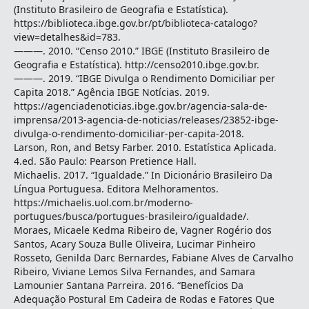
(Instituto Brasileiro de Geografia e Estatística).
https://biblioteca.ibge.gov.br/pt/biblioteca-catalogo?
view=detalhes&id=783.
———. 2010. “Censo 2010.” IBGE (Instituto Brasileiro de
Geografia e Estatística). http://censo2010.ibge.gov.br.
———. 2019. “IBGE Divulga o Rendimento Domiciliar per
Capita 2018.” Agência IBGE Notícias. 2019.
https://agenciadenoticias.ibge.gov.br/agencia-sala-de-
imprensa/2013-agencia-de-noticias/releases/23852-ibge-
divulga-o-rendimento-domiciliar-per-capita-2018.
Larson, Ron, and Betsy Farber. 2010. Estatística Aplicada.
4.ed. São Paulo: Pearson Pretience Hall.
Michaelis. 2017. “Igualdade.” In Dicionário Brasileiro Da
Língua Portuguesa. Editora Melhoramentos.
https://michaelis.uol.com.br/moderno-
portugues/busca/portugues-brasileiro/igualdade/.
Moraes, Micaele Kedma Ribeiro de, Vagner Rogério dos
Santos, Acary Souza Bulle Oliveira, Lucimar Pinheiro
Rosseto, Genilda Darc Bernardes, Fabiane Alves de Carvalho
Ribeiro, Viviane Lemos Silva Fernandes, and Samara
Lamounier Santana Parreira. 2016. “Benefícios Da
Adequação Postural Em Cadeira de Rodas e Fatores Que