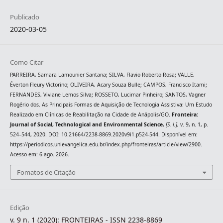
Publicado
2020-03-05
Como Citar
PARREIRA, Samara Lamounier Santana; SILVA, Flavio Roberto Rosa; VALLE,
Éverton Fleury Victorino; OLIVEIRA, Acary Souza Bulle; CAMPOS, Francisco Itami;
FERNANDES, Viviane Lemos Silva; ROSSETO, Lucimar Pinheiro; SANTOS, Vagner
Rogério dos. As Principais Formas de Aquisição de Tecnologia Assistiva: Um Estudo
Realizado em Clínicas de Reabilitação na Cidade de Anápolis/GO.
Fronteira:
Journal of Social, Technological and Environmental Science
,
[S. l.]
, v. 9, n. 1, p.
524–544, 2020. DOI: 10.21664/2238-8869.2020v9i1.p524-544. Disponível em:
https://periodicos.unievangelica.edu.br/index.php/fronteiras/article/view/2900.
Acesso em: 6 ago. 2026.
Fomatos de Citação
Edição
v. 9 n. 1 (2020): FRONTEIRAS - ISSN 2238-8869