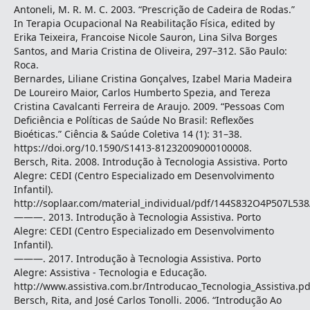
Antoneli, M. R. M. C. 2003. “Prescrição de Cadeira de Rodas.”
In Terapia Ocupacional Na Reabilitação Física, edited by
Erika Teixeira, Francoise Nicole Sauron, Lina Silva Borges
Santos, and Maria Cristina de Oliveira, 297–312. São Paulo:
Roca.
Bernardes, Liliane Cristina Gonçalves, Izabel Maria Madeira
De Loureiro Maior, Carlos Humberto Spezia, and Tereza
Cristina Cavalcanti Ferreira de Araujo. 2009. “Pessoas Com
Deficiência e Políticas de Saúde No Brasil: Reflexões
Bioéticas.” Ciência & Saúde Coletiva 14 (1): 31–38.
https://doi.org/10.1590/S1413-81232009000100008.
Bersch, Rita. 2008. Introdução à Tecnologia Assistiva. Porto
Alegre: CEDI (Centro Especializado em Desenvolvimento
Infantil).
http://soplaar.com/material_individual/pdf/144S832O4P507L53
———. 2013. Introdução à Tecnologia Assistiva. Porto
Alegre: CEDI (Centro Especializado em Desenvolvimento
Infantil).
———. 2017. Introdução à Tecnologia Assistiva. Porto
Alegre: Assistiva - Tecnologia e Educação.
http://www.assistiva.com.br/Introducao_Tecnologia_Assistiva.pd
Bersch, Rita, and José Carlos Tonolli. 2006. “Introdução Ao