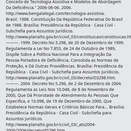
Conceito de Tecnologia Assistiva e Modelos de Abordagem
Da Deficiência.” 2006-06-06. 2006.
http://www.bengalalegal.com/tecnologia-assistiva.
Brasil. 1988. Constituição Da República Federativa Do Brasil
de 1988. Brasília: Presidência da República - Casa Civil -
Subchefia para Assuntos Jurídicos.
http://www.planalto.gov.br/ccivil_03/constituicao/constituicao.h
———. 1999. Decreto No 3.298, de 20 de Dezembro de 1999.
Regulamenta a Lei No 7.853, de 24 de Outubro de 1989,
Dispõe Sobre a Política Nacional Para a Integração Da
Pessoa Portadora de Deficiência, Consolida as Normas de
Proteção, e Dá Outras Providências. Brasília: Presidência da
República - Casa Civil - Subchefia para Assuntos Jurídicos.
http://www.planalto.gov.br/ccivil_03/decreto/D3298.htm.
———. 2004. Decreto No 5.296, de 2 de Dezembro de 2004.
Regulamenta as Leis Nos 10.048, de 8 de Novembro de
2000, Que Dá Prioridade de Atendimento Às Pessoas Que
Especifica, e 10.098, de 19 de Dezembro de 2000, Que
Estabelece Normas Gerais e Critérios Básicos Para... Brasília:
Presidência da República - Casa Civil - Subchefia para
Assuntos Jurídicos.
http://www.planalto.gov.br/ccivil_03/_ato2004-
2006/2004/decreto/d5296.htm.