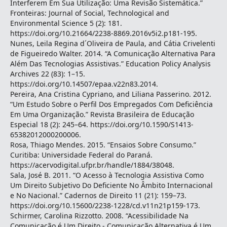
Interferem Em Sua Utilização: Uma Revisão Sistemática.”
Fronteiras: Journal of Social, Technological and
Environmental Science 5 (2): 181.
https://doi.org/10.21664/2238-8869.2016v5i2.p181-195.
Nunes, Leila Regina d´Oliveira de Paula, and Cátia Crivelenti
de Figueiredo Walter. 2014. “A Comunicação Alternativa Para
Além Das Tecnologias Assistivas.” Education Policy Analysis
Archives 22 (83): 1–15.
https://doi.org/10.14507/epaa.v22n83.2014.
Pereira, Ana Cristina Cypriano, and Liliana Passerino. 2012.
“Um Estudo Sobre o Perfil Dos Empregados Com Deficiência
Em Uma Organização.” Revista Brasileira de Educação
Especial 18 (2): 245–64. https://doi.org/10.1590/S1413-
65382012000200006.
Rosa, Thiago Mendes. 2015. “Ensaios Sobre Consumo.”
Curitiba: Universidade Federal do Paraná.
https://acervodigital.ufpr.br/handle/1884/38048.
Sala, José B. 2011. “O Acesso à Tecnologia Assistiva Como
Um Direito Subjetivo Do Deficiente No Âmbito Internacional
e No Nacional.” Cadernos de Direito 11 (21): 159–73.
https://doi.org/10.15600/2238-1228/cd.v11n21p159-173.
Schirmer, Carolina Rizzotto. 2008. “Acessibilidade Na
Comunicação é Um Direito - Comunicação Alternativa é Um