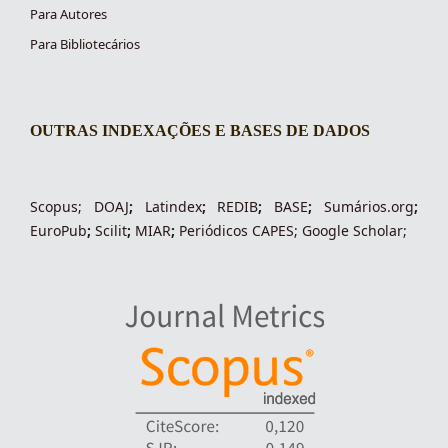
Para Autores
Para Bibliotecários
OUTRAS INDEXAÇÕES E BASES DE DADOS
indexacoes-fronteiras
Scopus
;
DOAJ
;
Latindex
;
REDIB
;
BASE
;
Sumários.org
;
EuroPub
;
Scilit
;
MIAR
;
Periódico
s
CAPES
;
Google Scholar
;
indexadores-fronteiras