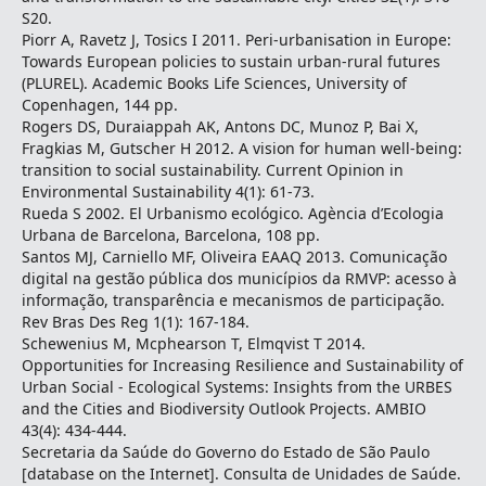
S20.
Piorr A, Ravetz J, Tosics I 2011. Peri-urbanisation in Europe:
Towards European policies to sustain urban-rural futures
(PLUREL). Academic Books Life Sciences, University of
Copenhagen, 144 pp.
Rogers DS, Duraiappah AK, Antons DC, Munoz P, Bai X,
Fragkias M, Gutscher H 2012. A vision for human well-being:
transition to social sustainability. Current Opinion in
Environmental Sustainability 4(1): 61-73.
Rueda S 2002. El Urbanismo ecológico. Agència d’Ecologia
Urbana de Barcelona, Barcelona, 108 pp.
Santos MJ, Carniello MF, Oliveira EAAQ 2013. Comunicação
digital na gestão pública dos municípios da RMVP: acesso à
informação, transparência e mecanismos de participação.
Rev Bras Des Reg 1(1): 167-184.
Schewenius M, Mcphearson T, Elmqvist T 2014.
Opportunities for Increasing Resilience and Sustainability of
Urban Social - Ecological Systems: Insights from the URBES
and the Cities and Biodiversity Outlook Projects. AMBIO
43(4): 434-444.
Secretaria da Saúde do Governo do Estado de São Paulo
[database on the Internet]. Consulta de Unidades de Saúde.