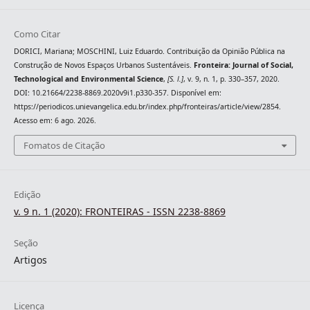
Como Citar
DORICI, Mariana; MOSCHINI, Luiz Eduardo. Contribuição da Opinião Pública na
Construção de Novos Espaços Urbanos Sustentáveis.
Fronteira: Journal of Social,
Technological and Environmental Science
,
[S. l.]
, v. 9, n. 1, p. 330–357, 2020.
DOI: 10.21664/2238-8869.2020v9i1.p330-357. Disponível em:
https://periodicos.unievangelica.edu.br/index.php/fronteiras/article/view/2854.
Acesso em: 6 ago. 2026.
Fomatos de Citação
Edição
v. 9 n. 1 (2020): FRONTEIRAS - ISSN 2238-8869
Seção
Artigos
Licença