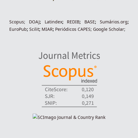
indexacoes-fronteiras
Scopus
;
DOAJ
;
Latindex
;
REDIB
;
BASE
;
Sumários.org
;
EuroPub
;
Scilit
;
MIAR
;
Periódico
s
CAPES
;
Google Scholar
;
indexadores-fronteiras