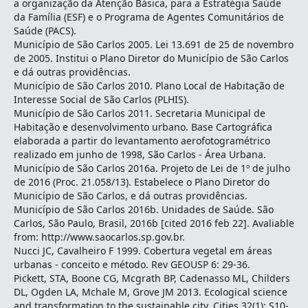
a organização da Atenção Básica, para a Estratégia Saúde
da Família (ESF) e o Programa de Agentes Comunitários de
Saúde (PACS).
Município de São Carlos 2005. Lei 13.691 de 25 de novembro
de 2005. Institui o Plano Diretor do Município de São Carlos
e dá outras providências.
Município de São Carlos 2010. Plano Local de Habitação de
Interesse Social de São Carlos (PLHIS).
Município de São Carlos 2011. Secretaria Municipal de
Habitação e desenvolvimento urbano. Base Cartográfica
elaborada a partir do levantamento aerofotogramétrico
realizado em junho de 1998, São Carlos - Área Urbana.
Município de São Carlos 2016a. Projeto de Lei de 1º de julho
de 2016 (Proc. 21.058/13). Estabelece o Plano Diretor do
Município de São Carlos, e dá outras providências.
Município de São Carlos 2016b. Unidades de Saúde. São
Carlos, São Paulo, Brasil, 2016b [cited 2016 feb 22]. Avaliable
from: http://www.saocarlos.sp.gov.br.
Nucci JC, Cavalheiro F 1999. Cobertura vegetal em áreas
urbanas - conceito e método. Rev GEOUSP 6: 29-36.
Pickett, STA, Boone CG, Mcgrath BP, Cadenasso ML, Childers
DL, Ogden LA, Mchale M, Grove JM 2013. Ecological science
and transformation to the sustainable city. Cities 32(1): S10-