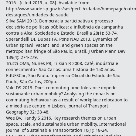
2016 - [cited 2019 Jul 08]. Available from:
http://www.saude.sp.gov.br/ses/perfil/cidadao/homepage/outro
destaques/unidades-de-saude
Silva SAM 2013. Democracia participativa e processo
decisório de políticas públicas: a influência da campanha
contra a Alca. Sociedade e Estado, Brasília 28(1): 53-74.
Sperandelli DI, Dupas FA, Pons NAD 2013. Dynamics of
urban sprawl, vacant land, and green spaces on the
metropolitan fringe of São Paulo, Brazil. J Urban Plann Dev
139(4): 274-279.
Truzzi OMS, Nunes PR, Tilkian R 2008. Café, indústria e
conhecimento - São Carlos: uma história de 150 anos.
EdUFSCar; São Paulo: Imprensa Oficial do Estado de São
Paulo, São Carlos, 200pp.
Vale DS 2013. Does commuting time tolerance impede
sustainable urban mobility? Analysing the impacts on
commuting behaviour as a result of workplace relocation to
a mixed-use centre in Lisbon. Journal of Transport
Geography 32: 38-48.
Wee BV, Handy S 2016. Key research themes on urban
space, scale, and sustainable urban mobility. International
Journal of Sustainable Transportation 10(1): 18-24.