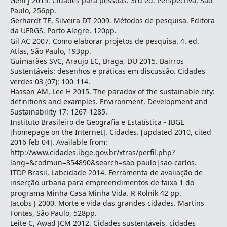
Gehl J 2015. Cidades para pessoas. 3rd ed. Perspectiva, São
Paulo, 256pp.
Gerhardt TE, Silveira DT 2009. Métodos de pesquisa. Editora
da UFRGS, Porto Alegre, 120pp.
Gil AC 2007. Como elaborar projetos de pesquisa. 4. ed.
Atlas, São Paulo, 193pp.
Guimarães SVC, Araujo EC, Braga, DU 2015. Bairros
Sustentáveis: desenhos e práticas em discussão. Cidades
verdes 03 (07): 100-114.
Hassan AM, Lee H 2015. The paradox of the sustainable city:
definitions and examples. Environment, Development and
Sustainability 17: 1267-1285.
Instituto Brasileiro de Geografia e Estatística - IBGE
[homepage on the Internet]. Cidades. [updated 2010, cited
2016 feb 04]. Available from:
http://www.cidades.ibge.gov.br/xtras/perfil.php?
lang=&codmun=354890&search=sao-paulo|sao-carlos.
ITDP Brasil, Labcidade 2014. Ferramenta de avaliação de
inserção urbana para empreendimentos de faixa 1 do
programa Minha Casa Minha Vida. R Rolnik 42 pp.
Jacobs J 2000. Morte e vida das grandes cidades. Martins
Fontes, São Paulo, 528pp.
Leite C, Awad JCM 2012. Cidades sustentáveis, cidades