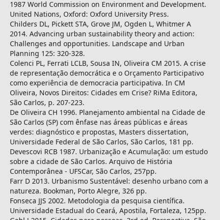
1987 World Commission on Environment and Development.
United Nations, Oxford: Oxford University Press.
Childers DL, Pickett STA, Grove JM, Ogden L, Whitmer A
2014. Advancing urban sustainability theory and action:
Challenges and opportunities. Landscape and Urban
Planning 125: 320-328.
Colenci PL, Ferrati LCLB, Sousa IN, Oliveira CM 2015. A crise
de representação democrática e o Orçamento Participativo
como experiência de democracia participativa. In CM
Oliveira, Novos Direitos: Cidades em Crise? RiMa Editora,
São Carlos, p. 207-223.
De Oliveira CH 1996. Planejamento ambiental na Cidade de
São Carlos (SP) com ênfase nas áreas públicas e áreas
verdes: diagnóstico e propostas, Masters dissertation,
Universidade Federal de São Carlos, São Carlos, 181 pp.
Devescovi RCB 1987. Urbanização e Acumulação: um estudo
sobre a cidade de São Carlos. Arquivo de História
Contemporânea - UFSCar, São Carlos, 257pp.
Farr D 2013. Urbanismo Sustentável: desenho urbano com a
natureza. Bookman, Porto Alegre, 326 pp.
Fonseca JJS 2002. Metodologia da pesquisa científica.
Universidade Estadual do Ceará, Apostila, Fortaleza, 125pp.