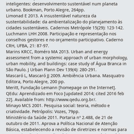
inteligentes: desenvolvimento sustentável num planeta
urbano. Bookman, Porto Alegre, 264pp.
Limonad E 2013. A insustentável natureza da
sustentabilidade: da ambientalização do planejamento às
cidades sustentáveis. Cadernos Metrópole 15(29): 123-142.
Luchmann LHH 2008. Participação e representação nos
conselhos gestores e no orçamento participativo. Caderno
CRH, UFBA, 21: 87-97.
Marins KRCC, Roméro MA 2013. Urban and energy
assessment from a systemic approach of urban morphology,
urban mobility, and buildings: case study of Água Branca in
São Paulo. J Urban Plann Dev 139(4): 280-291.
Mascaró L, Mascaró JJ 2009. Ambiência Urbana. Masquatro
Editora, Porto Alegre, 200 pp.
Meritt, Fundação Lemann [homepage on the Internet].
QEdu: Aprendizado em Foco [updated 2014; cited 2016 feb
22]. Available from: http://www.qedu.org.br/.
Minayo MCS 2001. Pesquisa social: teoria, método e
criatividade. Petrópolis: Vozes, 79pp.
Ministério da Saúde 2011. Portaria nº 2.488, de 21 de
outubro de 2011. Aprova a Política Nacional de Atenção
Básica, estabelecendo a revisão de diretrizes e normas para