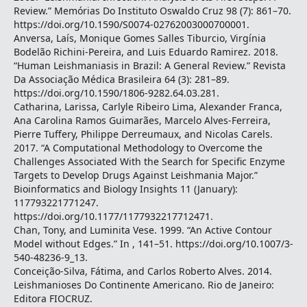
Review.” Memórias Do Instituto Oswaldo Cruz 98 (7): 861–70.
https://doi.org/10.1590/S0074-02762003000700001.
Anversa, Laís, Monique Gomes Salles Tiburcio, Virgínia
Bodelão Richini-Pereira, and Luis Eduardo Ramirez. 2018.
“Human Leishmaniasis in Brazil: A General Review.” Revista
Da Associação Médica Brasileira 64 (3): 281–89.
https://doi.org/10.1590/1806-9282.64.03.281.
Catharina, Larissa, Carlyle Ribeiro Lima, Alexander Franca,
Ana Carolina Ramos Guimarães, Marcelo Alves-Ferreira,
Pierre Tuffery, Philippe Derreumaux, and Nicolas Carels.
2017. “A Computational Methodology to Overcome the
Challenges Associated With the Search for Specific Enzyme
Targets to Develop Drugs Against Leishmania Major.”
Bioinformatics and Biology Insights 11 (January):
117793221771247.
https://doi.org/10.1177/1177932217712471.
Chan, Tony, and Luminita Vese. 1999. “An Active Contour
Model without Edges.” In , 141–51. https://doi.org/10.1007/3-
540-48236-9_13.
Conceição-Silva, Fátima, and Carlos Roberto Alves. 2014.
Leishmanioses Do Continente Americano. Rio de Janeiro:
Editora FIOCRUZ.