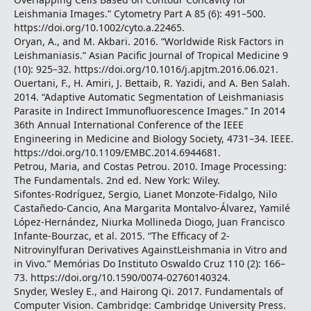
Leishmania Images.” Cytometry Part A 85 (6): 491–500.
https://doi.org/10.1002/cyto.a.22465.
Oryan, A., and M. Akbari. 2016. “Worldwide Risk Factors in
Leishmaniasis.” Asian Pacific Journal of Tropical Medicine 9
(10): 925–32. https://doi.org/10.1016/j.apjtm.2016.06.021.
Ouertani, F., H. Amiri, J. Bettaib, R. Yazidi, and A. Ben Salah.
2014. “Adaptive Automatic Segmentation of Leishmaniasis
Parasite in Indirect Immunofluorescence Images.” In 2014
36th Annual International Conference of the IEEE
Engineering in Medicine and Biology Society, 4731–34. IEEE.
https://doi.org/10.1109/EMBC.2014.6944681.
Petrou, Maria, and Costas Petrou. 2010. Image Processing:
The Fundamentals. 2nd ed. New York: Wiley.
Sifontes-Rodríguez, Sergio, Lianet Monzote-Fidalgo, Nilo
Castañedo-Cancio, Ana Margarita Montalvo-Álvarez, Yamilé
López-Hernández, Niurka Mollineda Diogo, Juan Francisco
Infante-Bourzac, et al. 2015. “The Efficacy of 2-
Nitrovinylfuran Derivatives AgainstLeishmania in Vitro and
in Vivo.” Memórias Do Instituto Oswaldo Cruz 110 (2): 166–
73. https://doi.org/10.1590/0074-02760140324.
Snyder, Wesley E., and Hairong Qi. 2017. Fundamentals of
Computer Vision. Cambridge: Cambridge University Press.