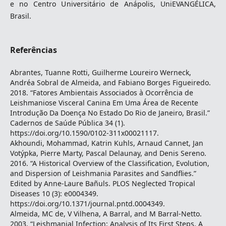
e no Centro Universitário de Anápolis, UniEVANGÉLICA,
Brasil.
Referências
Abrantes, Tuanne Rotti, Guilherme Loureiro Werneck,
Andréa Sobral de Almeida, and Fabiano Borges Figueiredo.
2018. “Fatores Ambientais Associados à Ocorrência de
Leishmaniose Visceral Canina Em Uma Área de Recente
Introdução Da Doença No Estado Do Rio de Janeiro, Brasil.”
Cadernos de Saúde Pública 34 (1).
https://doi.org/10.1590/0102-311x00021117.
Akhoundi, Mohammad, Katrin Kuhls, Arnaud Cannet, Jan
Votýpka, Pierre Marty, Pascal Delaunay, and Denis Sereno.
2016. “A Historical Overview of the Classification, Evolution,
and Dispersion of Leishmania Parasites and Sandflies.”
Edited by Anne-Laure Bañuls. PLOS Neglected Tropical
Diseases 10 (3): e0004349.
https://doi.org/10.1371/journal.pntd.0004349.
Almeida, MC de, V Vilhena, A Barral, and M Barral-Netto.
2003. “Leishmanial Infection: Analysis of Its First Steps. A