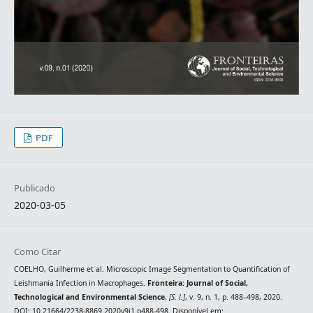
PDF
Publicado
2020-03-05
Como Citar
COELHO, Guilherme et al. Microscopic Image Segmentation to Quantification of
Leishmania Infection in Macrophages.
Fronteira: Journal of Social,
Technological and Environmental Science
,
[S. l.]
, v. 9, n. 1, p. 488–498, 2020.
DOI: 10.21664/2238-8869.2020v9i1.p488-498. Disponível em: