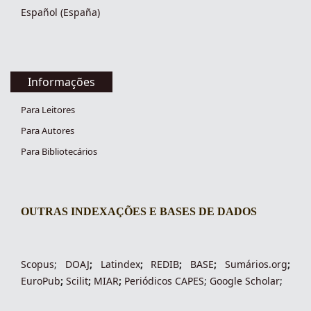
Español (España)
Informações
Para Leitores
Para Autores
Para Bibliotecários
OUTRAS INDEXAÇÕES E BASES DE DADOS
indexacoes-fronteiras
Scopus
;
DOAJ
;
Latindex
;
REDIB
;
BASE
;
Sumários.org
;
EuroPub
;
Scilit
;
MIAR
;
Periódico
s
CAPES
;
Google Scholar
;