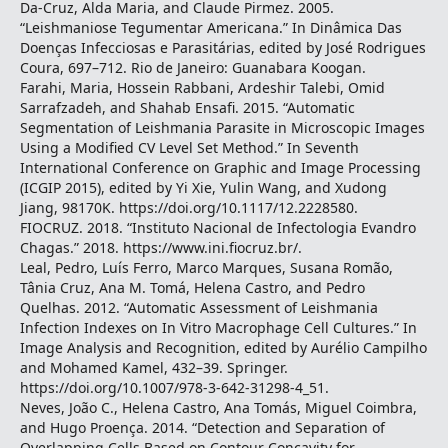
Da-Cruz, Alda Maria, and Claude Pirmez. 2005.
“Leishmaniose Tegumentar Americana.” In Dinâmica Das
Doenças Infecciosas e Parasitárias, edited by José Rodrigues
Coura, 697–712. Rio de Janeiro: Guanabara Koogan.
Farahi, Maria, Hossein Rabbani, Ardeshir Talebi, Omid
Sarrafzadeh, and Shahab Ensafi. 2015. “Automatic
Segmentation of Leishmania Parasite in Microscopic Images
Using a Modified CV Level Set Method.” In Seventh
International Conference on Graphic and Image Processing
(ICGIP 2015), edited by Yi Xie, Yulin Wang, and Xudong
Jiang, 98170K. https://doi.org/10.1117/12.2228580.
FIOCRUZ. 2018. “Instituto Nacional de Infectologia Evandro
Chagas.” 2018. https://www.ini.fiocruz.br/.
Leal, Pedro, Luís Ferro, Marco Marques, Susana Romão,
Tânia Cruz, Ana M. Tomá, Helena Castro, and Pedro
Quelhas. 2012. “Automatic Assessment of Leishmania
Infection Indexes on In Vitro Macrophage Cell Cultures.” In
Image Analysis and Recognition, edited by Aurélio Campilho
and Mohamed Kamel, 432–39. Springer.
https://doi.org/10.1007/978-3-642-31298-4_51.
Neves, João C., Helena Castro, Ana Tomás, Miguel Coimbra,
and Hugo Proença. 2014. “Detection and Separation of
Overlapping Cells Based on Contour Concavity for