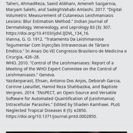
Taheri, AhmadReza, Saeid Alikhani, Ameneh Sazgarnia,
Maryam Salehi, and SadeghVahabi Amlashi. 2017. “Digital
Volumetric Measurement of Cutaneous Leishmaniasis
Lesions: Blur Estimation Method.” Indian Journal of
Dermatology, Venereology, and Leprology 83 (3): 307.
https://doi.org/10.4103/ijdvl.IJDVL_134_16.
Vianna, G. O. 1912. “Tratamento Da Leishmaniose
Tegumentar Com Injecções Intravenosas de Tártaro
Emético.” In Anais Do VII Congresso Brasileiro de Medicina e
Cirurgia, 426–28.
WHO. 2010. “Control of the Leishmaniases: Report of a
Meeting of the WHO Expert Commitee on the Control of
Leishmaniases.” Geneva.
Yazdanparast, Ehsan, Antonio Dos Anjos, Deborah Garcia,
Corinne Loeuillet, Hamid Reza Shahbazkia, and Baptiste
Vergnes. 2014. “INsPECT, an Open-Source and Versatile
Software for Automated Quantification of (Leishmania)
Intracellular Parasites.” Edited by Shaden Kamhawi. PLoS
Neglected Tropical Diseases 8 (5): e2850.
https://doi.org/10.1371/journal.pntd.0002850.