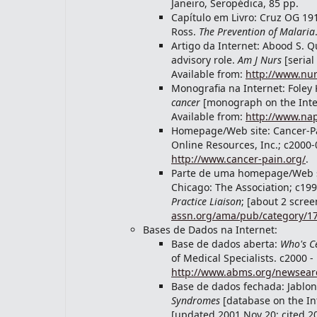
Janeiro, Seropédica, 85 pp.
Capítulo em Livro: Cruz OG 191
Ross.
The Prevention of Malaria
Artigo da Internet: Abood S. Q
advisory role.
Am J Nurs
[serial
Available from:
http://www.nu
Monografia na Internet: Foley
cancer
[monograph on the Inter
Available from:
http://www.na
Homepage/Web site: Cancer-Pai
Online Resources, Inc.; c2000-
http://www.cancer-pain.org/
.
Parte de uma homepage/Web si
Chicago: The Association; c19
Practice Liaison
; [about 2 scree
assn.org/ama/pub/category/1
Bases de Dados na Internet:
Base de dados aberta:
Who's Ce
of Medical Specialists. c2000 -
http://www.abms.org/newsear
Base de dados fechada: Jablon
Syndromes
[database on the Int
[updated 2001 Nov 20; cited 20