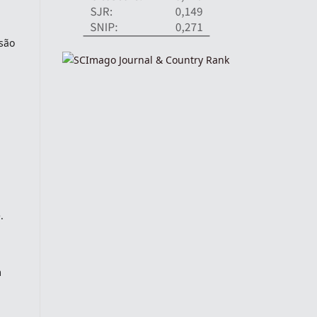
são
.
m