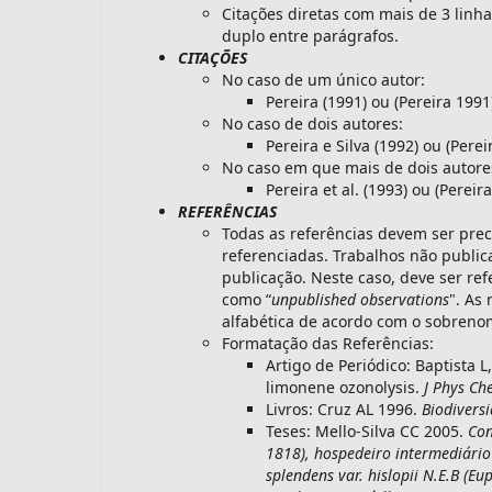
Citações diretas com mais de 3 linh
duplo entre parágrafos.
CITAÇÕES
No caso de um único autor:
Pereira (1991) ou (Pereira 1991
No caso de dois autores:
Pereira e Silva (1992) ou (Perei
No caso em que mais de dois autore
Pereira et al. (1993) ou (Pereira
REFERÊNCIAS
Todas as referências devem ser pre
referenciadas. Trabalhos não public
publicação. Neste caso, deve ser ref
como “
unpublished observations
". As
alfabética de acordo com o sobrenom
Formatação das Referências:
Artigo de Periódico: Baptista L
limonene ozonolysis.
J Phys Ch
Livros: Cruz AL 1996.
Biodivers
Teses: Mello-Silva CC 2005.
Con
1818), hospedeiro intermediári
splendens var. hislopii N.E.B (E