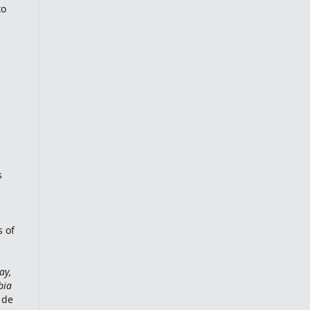
to
a
s
s of
ay,
bia
 de