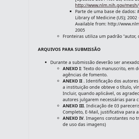
http://www.nlm.nih.gov/mesh/j
Parte de uma base de dados:
Library of Medicine (US); 2002 
Available from: http://www.nl
2005
Fronteiras utiliza um padrão "autor
ARQUIVOS PARA SUBMISSÃO
Durante a submissão deverão ser anexado
ANEXO I
: Texto do manuscrito, em d
agências de fomento.
ANEXO II
. Identificação dos autores
a instituição onde obteve o título, v
Incluir, quando aplicável, os agrad
autores julgarem necessárias para 
ANEXO III
. Indicação de 03 parecer
Completo, E-Mail, justificativa para 
ANEXO IV
. Imagens constantes no tr
de uso das imagens)