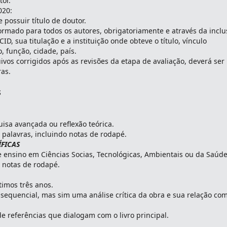
tor.
020:
possuir título de doutor.
mado para todos os autores, obrigatoriamente e através da inclu
D, sua titulação e a instituição onde obteve o título, vínculo
, função, cidade, país.
ivos corrigidos após as revisões da etapa de avaliação, deverá ser
ras.
S
uisa avançada ou reflexão teórica.
palavras, incluindo notas de rodapé.
ÍFICAS
 ensino em Ciências Socias, Tecnológicas, Ambientais ou da Saúde
 notas de rodapé.
timos três anos.
sequencial, mas sim uma análise crítica da obra e sua relação co
 de referências que dialogam com o livro principal.