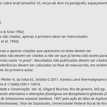
as: Letra Arial tamanho 10, recuo de 4cm no parágrafo, espaçamen
)
ra & Silva 1992)
s são citados, apenas o primeiro deve ser mencionado:
 et al. 1993).
cisas e apenas citações que aparecem no texto devem ser
ados não devem ser citados a não ser que já tenha sido aceito par
erido como "
in press
". Resultados não publicados devem ser citado
 referências devem ser colocadas no final do manuscrito, em ordem
e do primeiro autor.
, Pfeifer R, da Silva EC, Arbilla G 2011. Kinetics and thermodynamic
em A
115(40):10911-10919.
idade e Conservação
. Vol. XI, Edgard Blucher, Rio de Janeiro, 343 pp.
trole alternativo e alterações fisiológicas em Biomphalaria glabrata (S
o de Schistosoma mansoni Sambom, 1907 pela ação do látex de Euphor
uphorbiaceae)
. Tese de Doutorado, Universidade Federal Rural do Rio