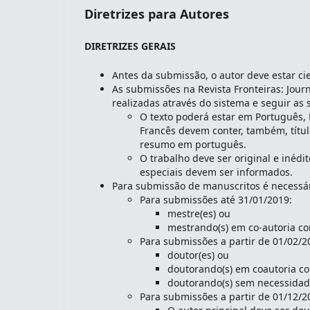
Diretrizes para Autores
DIRETRIZES GERAIS
indexacoes-fronteiras
Antes da submissão, o autor deve estar c
As submissões na Revista Fronteiras: Jour
realizadas através do sistema e seguir as 
O texto poderá estar em Português,
Francês devem conter, também, títul
resumo em português.
O trabalho deve ser original e inédi
especiais devem ser informados.
Para submissão de manuscritos é necessári
Para submissões até 31/01/2019:
mestre(es) ou
mestrando(s) em co-autoria co
indexadores-fronteiras
Para submissões a partir de 01/02/2
doutor(es) ou
doutorando(s) em coautoria co
doutorando(s) sem necessidad
Para submissões a partir de 01/12/2