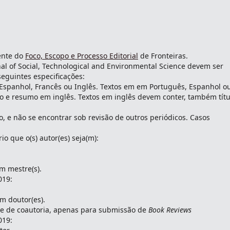
iente do
Foco, Escopo e Processo Editorial
de Fronteiras.
nal of Social, Technological and Environmental Science devem ser
seguintes especificações:
 Espanhol, Francês ou Inglês. Textos em em Português, Espanhol o
o e resumo em inglês. Textos em inglês devem conter, também títu
to, e não se encontrar sob revisão de outros periódicos. Casos
o que o(s) autor(es) seja(m):
m mestre(s).
019:
m doutor(es).
e de coautoria, apenas para submissão de
Book Reviews
019: