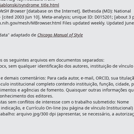
ablonski/syndrome_title.html
MeSH Browser
[database on the Internet]. Bethesda (MD): National
- [cited 2003 Jun 10]. Meta-analysis; unique ID: D015201; [about 3 p
m.nih.gov/mesh/MBrowser.html Files updated weekly. Updated June
, data" adaptado de
Chicago Manual of Style
s os seguintes arquivos em documentos separados:
ocx, sem qualquer identificação dos autores, instituição de vínculo
 e demais comentários: Para cada autor, e-mail, ORCID, sua titulaç
ínculo institucional completo contendo instituição, função, cidade, p
ecimentos e agências de fomento. Quaisquer outras informações qu
conhecimento dos editores.
istas sem conflitos de interesse com o trabalho submetido: Nome
a indicação, e Currículo On-line (ou página de vínculo Institucional)
abalho: arquivo jpg/300 dpi (apresentar, se necessário, a autoriza