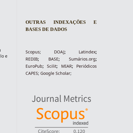
OUTRAS INDEXAÇÕES E
BASES DE DADOS
u
Scopus
;
DOAJ
;
Latindex
;
lo e
REDIB
;
BASE
;
Sumários.org
;
EuroPub
;
Scilit
;
MIAR
;
Periódico
s
CAPES
;
Google Scholar
;