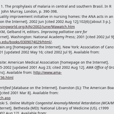
1. The prophylaxis of malaria in central and southern Brasil. In R
. John Murray, London, p. 390-398.
uality improvement initiative in nursing homes: the ANA acts in an
 on the Internet]. 2002 Jun [cited 2002 Aug 12];102(6):[about 3 p.].
rsingworld.org/AJN/2002/june/Wawatch.htm
 KM, Gelband H, editors.
Improving palliative care for
net]. Washington: National Academy Press; 2001 [cited 2002 Jul 9]
p.edu/books/0309074029/html/
.
n.org [homepage on the Internet]. New York: Association of Canc
01 [updated 2002 May 16; cited 2002 Jul 9]. Available from:
te: American Medical Association [homepage on the Internet].
95-2002 [updated 2001 Aug 23; cited 2002 Aug 12].
AMA Office of Gr
ns]. Available from:
http://www.ama-
736.html
rtified
[database on the Internet]. Evanston (IL): The American Bo
 [cited 2001 Mar 8]. Available from:
ch.asp
ski S.
Online Multiple Congenital Anomaly/Mental Retardation (MCA/M
ernet]. Bethesda (MD): National Library of Medicine (US). c1999
02 Aug 12]. Available from: