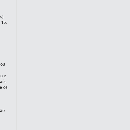
.].
 15,
 ou
ão e
aís.
e os
ção