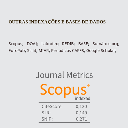
OUTRAS INDEXAÇÕES E BASES DE DADOS
indexacoes-fronteiras
Scopus
;
DOAJ
;
Latindex
;
REDIB
;
BASE
;
Sumários.org
;
EuroPub
;
Scilit
;
MIAR
;
Periódico
s
CAPES
;
Google Scholar
;
indexadores-fronteiras