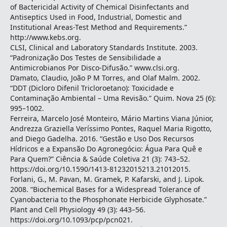
of Bactericidal Activity of Chemical Disinfectants and
Antiseptics Used in Food, Industrial, Domestic and
Institutional Areas-Test Method and Requirements.”
http://www.kebs.org.
CLSI, Clinical and Laboratory Standards Institute. 2003.
“Padronização Dos Testes de Sensibilidade a
Antimicrobianos Por Disco-Difusão.” www.clsi.org.
D’amato, Claudio, João P M Torres, and Olaf Malm. 2002.
“DDT (Dicloro Difenil Tricloroetano): Toxicidade e
Contaminação Ambiental – Uma Revisão.” Quim. Nova 25 (6):
995–1002.
Ferreira, Marcelo José Monteiro, Mário Martins Viana Júnior,
Andrezza Graziella Veríssimo Pontes, Raquel Maria Rigotto,
and Diego Gadelha. 2016. “Gestão e Uso Dos Recursos
Hídricos e a Expansão Do Agronegócio: Água Para Quê e
Para Quem?” Ciência & Saúde Coletiva 21 (3): 743–52.
https://doi.org/10.1590/1413-81232015213.21012015.
Forlani, G., M. Pavan, M. Gramek, P. Kafarski, and J. Lipok.
2008. “Biochemical Bases for a Widespread Tolerance of
Cyanobacteria to the Phosphonate Herbicide Glyphosate.”
Plant and Cell Physiology 49 (3): 443–56.
https://doi.org/10.1093/pcp/pcn021.