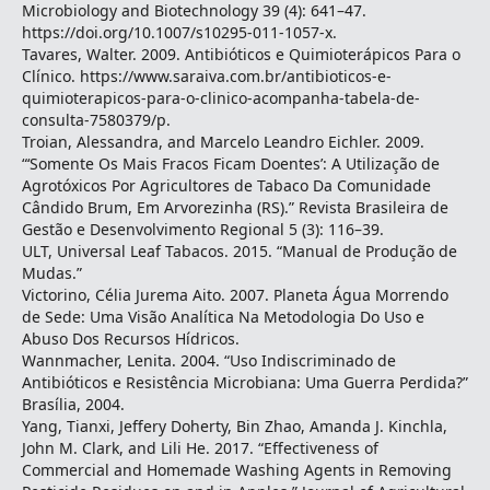
Microbiology and Biotechnology 39 (4): 641–47.
https://doi.org/10.1007/s10295-011-1057-x.
Tavares, Walter. 2009. Antibióticos e Quimioterápicos Para o
Clínico. https://www.saraiva.com.br/antibioticos-e-
quimioterapicos-para-o-clinico-acompanha-tabela-de-
consulta-7580379/p.
Troian, Alessandra, and Marcelo Leandro Eichler. 2009.
“‘Somente Os Mais Fracos Ficam Doentes’: A Utilização de
Agrotóxicos Por Agricultores de Tabaco Da Comunidade
Cândido Brum, Em Arvorezinha (RS).” Revista Brasileira de
Gestão e Desenvolvimento Regional 5 (3): 116–39.
ULT, Universal Leaf Tabacos. 2015. “Manual de Produção de
Mudas.”
Victorino, Célia Jurema Aito. 2007. Planeta Água Morrendo
de Sede: Uma Visão Analítica Na Metodologia Do Uso e
Abuso Dos Recursos Hídricos.
Wannmacher, Lenita. 2004. “Uso Indiscriminado de
Antibióticos e Resistência Microbiana: Uma Guerra Perdida?”
Brasília, 2004.
Yang, Tianxi, Jeffery Doherty, Bin Zhao, Amanda J. Kinchla,
John M. Clark, and Lili He. 2017. “Effectiveness of
Commercial and Homemade Washing Agents in Removing