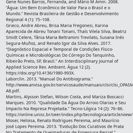
Gene Nunes Barros, Fernanda, and Mário M Amin. 2008.
“Água: Um Bem Econômico de Valor Para o Brasil e o
Mundo.” Revista Brasileira de Gestão e Desenvolvimento
Regional 4 (1): 75–108.
Grieco, Andre Abreu, Brisa Maria Fregonesi, Karina
Aparecida de Abreu Tonani Tonani, Thaís Vilela Silva, Beatriz
Smidt Celere, Tânia Maria Beltramini Trevilato, Susana Inés
Segura-Muñoz, and Renato Igor da Silva Alves. 2017.
“Diagnóstico Espacial e Temporal de Condições Físico-
Químicas e Microbiológicas Do Córrego Do Tanquinho,
Ribeirão Preto, SP, Brasil.” An Interdisciplinary Journal of
Applied Science Rev. Ambient. Água 12 (2).
https://doi.org/10.4136/1980-993X.
Laborclin. 2013. “Manual Do Antibiograma.”
http://www.anvisa.gov.br/servicosaude/manuais/clsi/clsi_OPAS
A8.pdf.
Martins, Alysson Stefan, Wilson Costa, and Mariza Boscacci
Marques. 2010. “Qualidade Da Água Do Arroio Olarias e Seu
Impacto Na Represa Projetada.” Tecno-Lógica 14 (2): 76–86.
https://online.unisc.br/seer/index.php/tecnologica/article/view
Moser, Heloisa, Renato Rodrigues Pereima, and Maurício
José Lopes Pereima. 2013. “Evolução Dos Curativos de Prata
No Tratamento de Queimaduras de Espessura Parcial.”