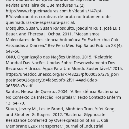
Revista Brasileira de Queimaduras 12 (2).
http://www.rbqueimaduras.com.br/details/147/pt-
BR/evolucao-dos-curativos-de-prata-no-tratamento-de-
queimaduras-de-espessura-parcial.
Mosquito, Susan, Susan RMosquito, Joaquim Ruiz, José Luis
Bauer, and Theresa J. Ochoa. 2011. “Mecanismos
Moleculares de Resistencia Antibiótica En Escherichia Coli
Asociadas a Diarrea.” Rev Peru Med Exp Salud Publica 28 (4):
648–56.
ONU, Organização das Nações Unidas. 2015. “Relatório
Mundial Das Nações Unidas Sobre Desenvolvimento Dos
Recursos Hídricos: Água Para Um Mundo Sustentável.” 2015.
https://unesdoc.unesco.org/ark:/48223/pf0000367276_por?
posInSet=2&queryId=fa5e9bfb-2f91-44ad-8dab-
065598a7cadf.
Santos, Neusa de Queiroz. 2004. “A Resistência Bacteriana
No Contexto Da Infecção Hospitalar.” Texto Contexto Enferm
13: 64–70.
Staub, Jevrey M., Leslie Brand, Minhtien Tran, Yifei Kong,
and Stephen G. Rogers. 2012. “Bacterial Glyphosate
Resistance Conferred by Overexpression of an E. Coli
Membrane EZux Transporter.” Journal of Industrial