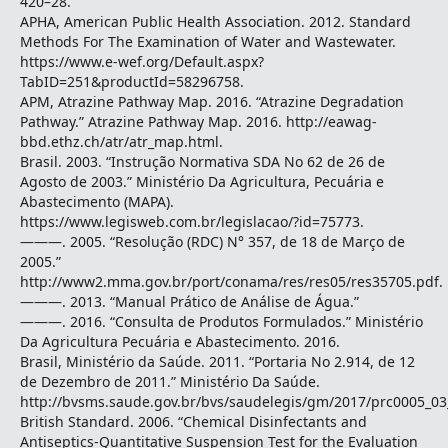
420–28.
APHA, American Public Health Association. 2012. Standard
Methods For The Examination of Water and Wastewater.
https://www.e-wef.org/Default.aspx?
TabID=251&productId=58296758.
APM, Atrazine Pathway Map. 2016. “Atrazine Degradation
Pathway.” Atrazine Pathway Map. 2016. http://eawag-
bbd.ethz.ch/atr/atr_map.html.
Brasil. 2003. “Instrução Normativa SDA No 62 de 26 de
Agosto de 2003.” Ministério Da Agricultura, Pecuária e
Abastecimento (MAPA).
https://www.legisweb.com.br/legislacao/?id=75773.
———. 2005. “Resolução (RDC) N° 357, de 18 de Março de
2005.”
http://www2.mma.gov.br/port/conama/res/res05/res35705.pdf.
———. 2013. “Manual Prático de Análise de Água.”
———. 2016. “Consulta de Produtos Formulados.” Ministério
Da Agricultura Pecuária e Abastecimento. 2016.
Brasil, Ministério da Saúde. 2011. “Portaria No 2.914, de 12
de Dezembro de 2011.” Ministério Da Saúde.
http://bvsms.saude.gov.br/bvs/saudelegis/gm/2017/prc0005_03
British Standard. 2006. “Chemical Disinfectants and
Antiseptics-Quantitative Suspension Test for the Evaluation