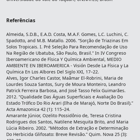
Referências
Almeida, S.D.B., E.A.D. Costa, M.A.F. Gomes, L.C. Luchini, C.
Spadotto, and M.B. Matallo. 2006. “Sorção de Triazinas Em
Solos Tropicais. I. Pré Seleção Para Recomendação de Uso
Na Região de Ubatuba, São Paulo, Brasil.” In IV Congreso
Iberoamericano de Física Y Química Ambiental, MEDIO
AMBIENTE EN IBEROAMERICA - Visión Desde La Física y La
Química En Los Albores Del Siglo XXI, 17–22.
Alves, Igor Charles Castor, Maâmar El-Robrini, Maria de
Lourdes Souza Santos, Sury de Moura Monteiro, Leandro
Patrick Ferreira Barbosa, and José Tasso Felix Guimarães.
2012. “Qualidade Das Águas Superficiais e Avaliação Do
Estado Trófico Do Rio Arari (Ilha de Marajó, Norte Do Brasil).”
Acta Amazonica 42 (1): 115–24.
Amarante Júnior, Ozelito Possidônio de, Teresa Cristina
Rodrigues dos Santos, Natilene Mesquita Brito, and Maria
Lúcia Ribeiro. 2002. “Métodos de Extração e Determinação
Do Herbicida Glifosato: Breve Revisão.” Quim. Nova 25 (3):