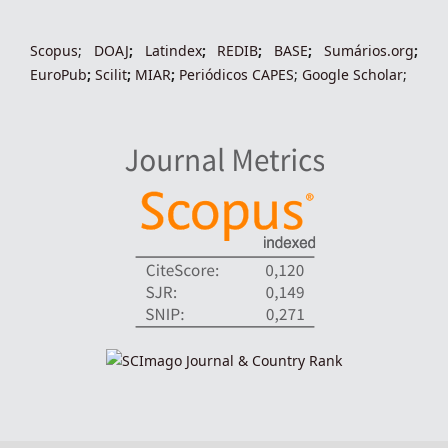
Scopus
;
DOAJ
;
Latindex
;
REDIB
;
BASE
;
Sumários.org
;
EuroPub
;
Scilit
;
MIAR
;
Periódico
s
CAPES
;
Google Scholar
;
indexadores-fronteiras