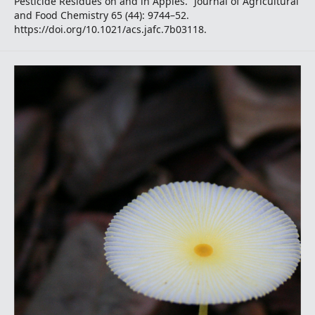
Pesticide Residues on and in Apples.” Journal of Agricultural
and Food Chemistry 65 (44): 9744–52.
https://doi.org/10.1021/acs.jafc.7b03118.