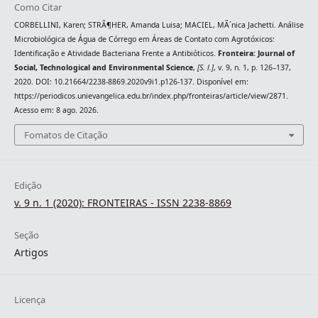
Como Citar
CORBELLINI, Karen; STRÃ¶HER, Amanda Luisa; MACIEL, MÃ´nica Jachetti. Análise
Microbiológica de Água de Córrego em Áreas de Contato com Agrotóxicos:
Identificação e Atividade Bacteriana Frente a Antibióticos.
Fronteira: Journal of
Social, Technological and Environmental Science
,
[S. l.]
, v. 9, n. 1, p. 126–137,
2020. DOI: 10.21664/2238-8869.2020v9i1.p126-137. Disponível em:
https://periodicos.unievangelica.edu.br/index.php/fronteiras/article/view/2871.
Acesso em: 8 ago. 2026.
Fomatos de Citação
Edição
v. 9 n. 1 (2020): FRONTEIRAS - ISSN 2238-8869
Seção
Artigos
Licença