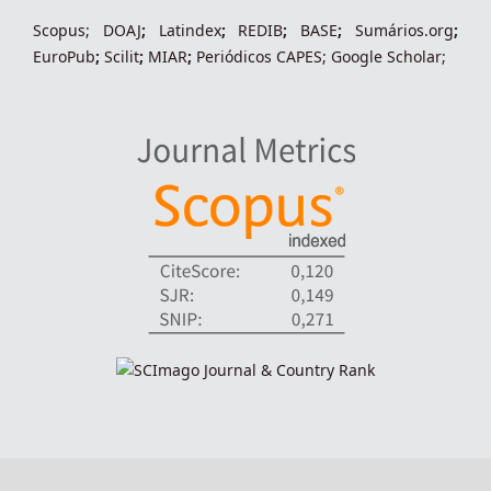
Scopus
;
DOAJ
;
Latindex
;
REDIB
;
BASE
;
Sumários.org
;
EuroPub
;
Scilit
;
MIAR
;
Periódico
s
CAPES
;
Google Scholar
;
indexadores-fronteiras