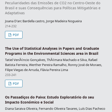
Peculiaridades das Emissões de CO2 no Centro-Oeste do
Brasil e suas Consequências para Políticas Mitigatórias e
Adaptativas
Joana D'arc Bardella castro, Jorge Madeira Nogueira
214-232
PDF
The Use of Statistical Analyses in Papers and Graduate
Programs in the Environmental Sciences area in Brazil
Tatiel VenÃ¢ncio Gonçalves, ThÃ¢mara Machado e Silva, Rafael
Batista Ferreira, Werther Pereira Ramalho, Ronny José de Moraes,
Filipe Viegas de Arruda, Flávia Pereira Lima
233-241
PDF
Os Passadiços do Paiva: Estudo Exploratório do seu
Impacto Económico e Social
Diana Saraiva Oliveira, Fernando Oliveira Tavares, Luís Dias Pacheco