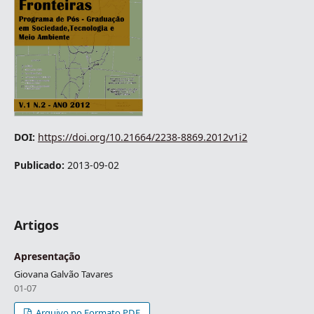
DOI:
https://doi.org/10.21664/2238-8869.2012v1i2
Publicado:
2013-09-02
Artigos
Apresentação
Giovana Galvão Tavares
01-07
Arquivo no Formato PDF