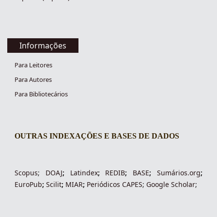
Informações
Para Leitores
Para Autores
Para Bibliotecários
OUTRAS INDEXAÇÕES E BASES DE DADOS
indexacoes-fronteiras
Scopus
;
DOAJ
;
Latindex
;
REDIB
;
BASE
;
Sumários.org
;
EuroPub
;
Scilit
;
MIAR
;
Periódico
s
CAPES
;
Google Scholar
;