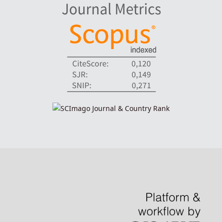
indexadores-fronteiras