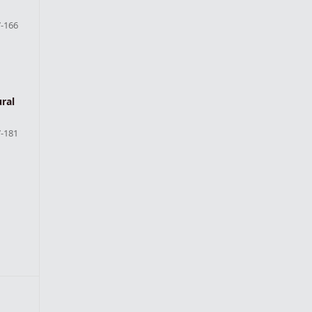
-166
ral
-181