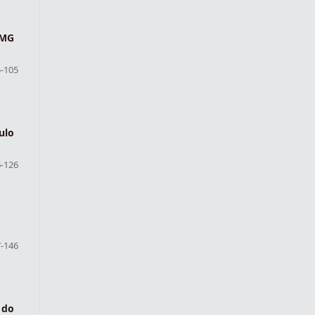
 MG
-105
ulo
-126
-146
 do