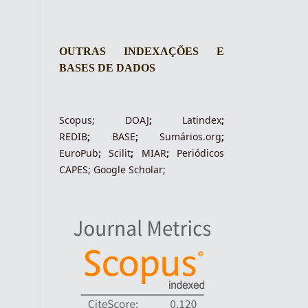
OUTRAS INDEXAÇÕES E
BASES DE DADOS
Scopus
;
DOAJ
;
Latindex
;
REDIB
;
BASE
;
Sumários.org
;
EuroPub
;
Scilit
;
MIAR
;
Periódico
s
CAPES
;
Google Scholar
;