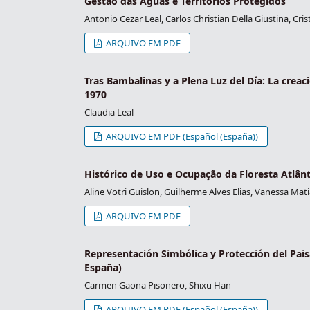
Gestão das Águas e Territórios Protegidos
Antonio Cezar Leal, Carlos Christian Della Giustina, Cri
ARQUIVO EM PDF
Tras Bambalinas y a Plena Luz del Día: La crea
1970
Claudia Leal
ARQUIVO EM PDF (Español (España))
Histórico de Uso e Ocupação da Floresta Atlân
Aline Votri Guislon, Guilherme Alves Elias, Vanessa Ma
ARQUIVO EM PDF
Representación Simbólica y Protección del Pais
España)
Carmen Gaona Pisonero, Shixu Han
ARQUIVO EM PDF (Español (España))