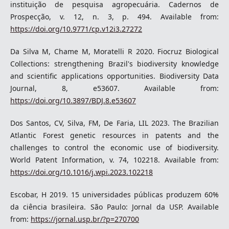
instituição de pesquisa agropecuária. Cadernos de
Prospecção, v. 12, n. 3, p. 494. Available from:
https://doi.org/10.9771/cp.v12i3.27272
Da Silva M, Chame M, Moratelli R 2020. Fiocruz Biological
Collections: strengthening Brazil's biodiversity knowledge
and scientific applications opportunities. Biodiversity Data
Journal, 8, e53607. Available from:
https://doi.org/10.3897/BDJ.8.e53607
Dos Santos, CV, Silva, FM, De Faria, LIL 2023. The Brazilian
Atlantic Forest genetic resources in patents and the
challenges to control the economic use of biodiversity.
World Patent Information, v. 74, 102218. Available from:
https://doi.org/10.1016/j.wpi.2023.102218
Escobar, H 2019. 15 universidades públicas produzem 60%
da ciência brasileira. São Paulo: Jornal da USP. Available
from:
https://jornal.usp.br/?p=270700