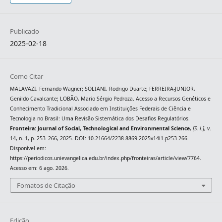
Publicado
2025-02-18
Como Citar
MALAVAZI, Fernando Wagner; SOLIANI, Rodrigo Duarte; FERREIRA-JUNIOR,
Genildo Cavalcante; LOBÃO, Mario Sérgio Pedroza. Acesso a Recursos Genéticos e
Conhecimento Tradicional Associado em Instituições Federais de Ciência e
Tecnologia no Brasil: Uma Revisão Sistemática dos Desafios Regulatórios.
Fronteira: Journal of Social, Technological and Environmental Science
,
[S. l.]
, v.
14, n. 1, p. 253–266, 2025. DOI: 10.21664/2238-8869.2025v14i1.p253-266.
Disponível em:
https://periodicos.unievangelica.edu.br/index.php/fronteiras/article/view/7764.
Acesso em: 6 ago. 2026.
Fomatos de Citação
Edição