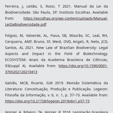
Ferreira, J, Leitão, S, Rossi, T 2021. Manual da Lei da
Biodiversidade. São Paulo, SP: Instituto Escolhas. Available
from:
https://escolhas.org/wp-content/uploads/Manual-
LeiDaBiodiversidade.pdf
Folgosi, M, Valverde, AL, Fiaux, SB, Mourão, SC, Leal, RH,
Cerqueira, AMF, Bruno, SF, Weid, OVD, Angeli, R, Neto, JCD,
Santos, AL 2021. New Law of Brazilian Biodiversity: Legal
Aspects and Impact in the Field of Biotechnology.
ECOSYSTEM: Anais da Academia Brasileira de Ciências,
93(suppl 4). Available from:
https://doi.org/10.1590/0001-
3765202120210413
Galvão, MCB, Ricarte, ILM 2019. Revisão Sistemática da
Literatura: Conceituação, Produção e Publicação. Logeion:
Filosofia da Informação, v. 6, n. 1, p. 57–73. Available from:
https://doi.org/10.21728/logeion.2019v6n1.p57-73
Horner, A, Ribeiro, TA, Horner, R 2018. Legislação brasileira