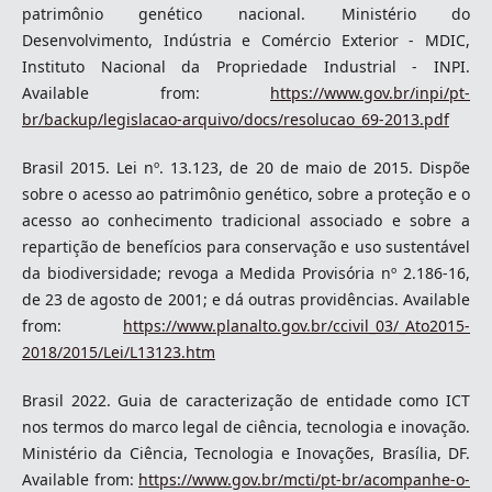
patrimônio genético nacional. Ministério do
Desenvolvimento, Indústria e Comércio Exterior - MDIC,
Instituto Nacional da Propriedade Industrial - INPI.
Available from:
https://www.gov.br/inpi/pt-
br/backup/legislacao-arquivo/docs/resolucao_69-2013.pdf
Brasil 2015. Lei nº. 13.123, de 20 de maio de 2015. Dispõe
sobre o acesso ao patrimônio genético, sobre a proteção e o
acesso ao conhecimento tradicional associado e sobre a
repartição de benefícios para conservação e uso sustentável
da biodiversidade; revoga a Medida Provisória nº 2.186-16,
de 23 de agosto de 2001; e dá outras providências. Available
from:
https://www.planalto.gov.br/ccivil_03/_Ato2015-
2018/2015/Lei/L13123.htm
Brasil 2022. Guia de caracterização de entidade como ICT
nos termos do marco legal de ciência, tecnologia e inovação.
Ministério da Ciência, Tecnologia e Inovações, Brasília, DF.
Available from:
https://www.gov.br/mcti/pt-br/acompanhe-o-