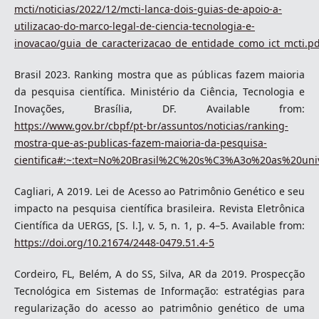
mcti/noticias/2022/12/mcti-lanca-dois-guias-de-apoio-a-
utilizacao-do-marco-legal-de-ciencia-tecnologia-e-
inovacao/guia_de_caracterizacao_de_entidade_como_ict_mcti.pd
Brasil 2023. Ranking mostra que as públicas fazem maioria
da pesquisa científica. Ministério da Ciência, Tecnologia e
Inovações, Brasília, DF. Available from:
https://www.gov.br/cbpf/pt-br/assuntos/noticias/ranking-
mostra-que-as-publicas-fazem-maioria-da-pesquisa-
cientifica#:~:text=No%20Brasil%2C%20s%C3%A3o%20as%20uni
Cagliari, A 2019. Lei de Acesso ao Patrimônio Genético e seu
impacto na pesquisa científica brasileira. Revista Eletrônica
Científica da UERGS, [S. l.], v. 5, n. 1, p. 4–5. Available from:
https://doi.org/10.21674/2448-0479.51.4-5
Cordeiro, FL, Belém, A do SS, Silva, AR da 2019. Prospecção
Tecnológica em Sistemas de Informação: estratégias para
regularização do acesso ao patrimônio genético de uma