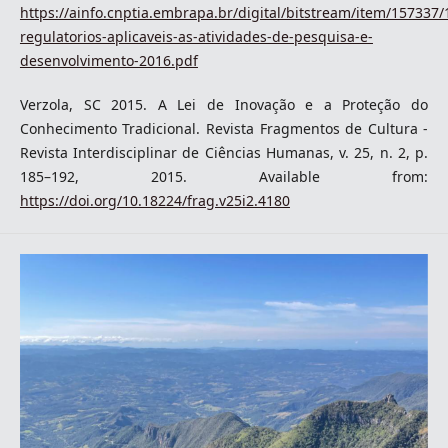
https://ainfo.cnptia.embrapa.br/digital/bitstream/item/157337
regulatorios-aplicaveis-as-atividades-de-pesquisa-e-
desenvolvimento-2016.pdf
Verzola, SC 2015. A Lei de Inovação e a Proteção do
Conhecimento Tradicional. Revista Fragmentos de Cultura -
Revista Interdisciplinar de Ciências Humanas, v. 25, n. 2, p.
185–192, 2015. Available from:
https://doi.org/10.18224/frag.v25i2.4180