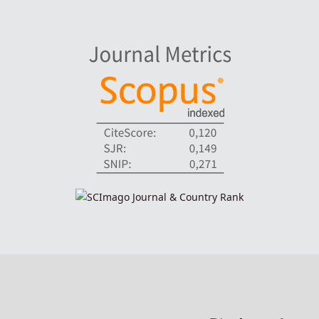
indexadores-fronteiras