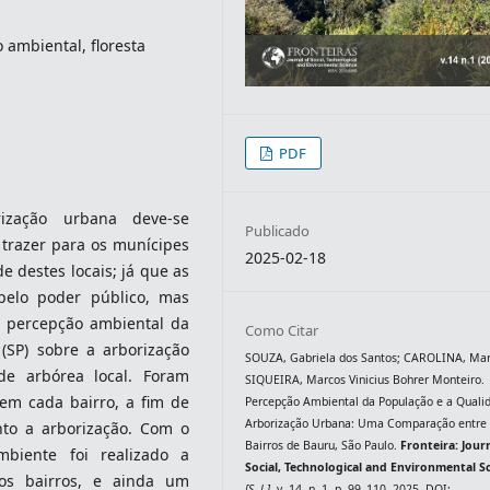
 ambiental, floresta
PDF
ização urbana deve-se
Publicado
 trazer para os munícipes
2025-02-18
 destes locais; já que as
pelo poder público, mas
a percepção ambiental da
Como Citar
(SP) sobre a arborização
SOUZA, Gabriela dos Santos; CAROLINA, Mar
de arbórea local. Foram
SIQUEIRA, Marcos Vinicius Bohrer Monteiro.
 em cada bairro, a fim de
Percepção Ambiental da População e a Quali
Arborização Urbana: Uma Comparação entre
nto a arborização. Com o
Bairros de Bauru, São Paulo.
Fronteira: Jour
mbiente foi realizado a
Social, Technological and Environmental S
dos bairros, e ainda um
[S. l.]
, v. 14, n. 1, p. 99–110, 2025. DOI: