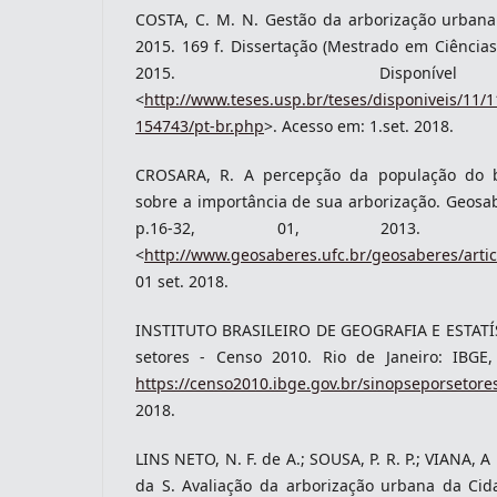
COSTA, C. M. N. Gestão da arborização urbana
2015. 169 f. Dissertação (Mestrado em Ciências)
2015. Disponí
<
http://www.teses.usp.br/teses/disponiveis/11/
154743/pt-br.php
>. Acesso em: 1.set. 2018.
CROSARA, R. A percepção da população do 
sobre a importância de sua arborização. Geosaber
p.16-32, 01, 2013. Di
<
http://www.geosaberes.ufc.br/geosaberes/artic
01 set. 2018.
INSTITUTO BRASILEIRO DE GEOGRAFIA E ESTATÍS
setores - Censo 2010. Rio de Janeiro: IBGE,
https://censo2010.ibge.gov.br/sinopseporsetore
2018.
LINS NETO, N. F. de A.; SOUSA, P. R. P.; VIANA, A 
da S. Avaliação da arborização urbana da Ci