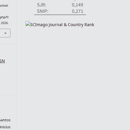
onível
.php/fr
. 2026.
SSN
Santos
nicius