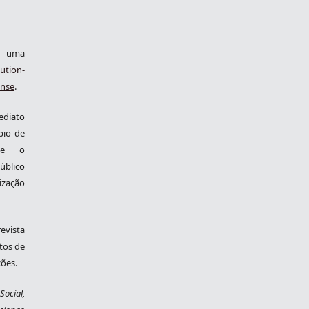
ob uma
ution-
ense
.
ediato
pio de
nte o
blico
zação
evista
tos de
ções.
ocial,