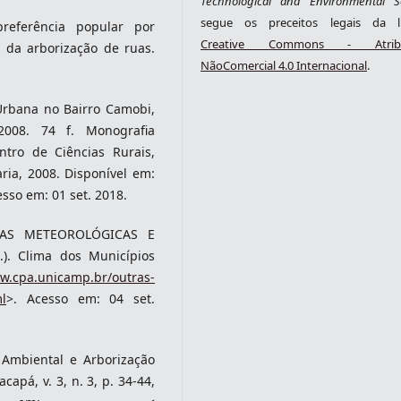
Technological and Environmental S
segue os preceitos legais da li
referência popular por
Creative Commons - Atribu
o da arborização de ruas.
NãoComercial 4.0 Internacional
.
Urbana no Bairro Camobi,
008. 74 f. Monografia
ntro de Ciências Rurais,
ria, 2008. Disponível em:
esso em: 01 set. 2018.
SAS METEOROLÓGICAS E
). Clima dos Municípios
ww.cpa.unicamp.br/outras-
l
>. Acesso em: 04 set.
 Ambiental e Arborização
pá, v. 3, n. 3, p. 34-44,