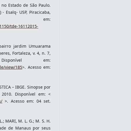
 no Estado de São Paulo.
 - Esalq- USP, Piracicaba,
vel em:
11150/tde-16112015-
bairro jardim Umuarama
es, Fortaleza, v. 4, n. 7,
sponível em:
le/view/185
>. Acesso em:
TICA – IBGE. Sinopse por
 2010. Disponível em: <
s/
>. Acesso em: 04 set.
L.; MARI, M. L. G.; M. S. H.
dade de Manaus por seus