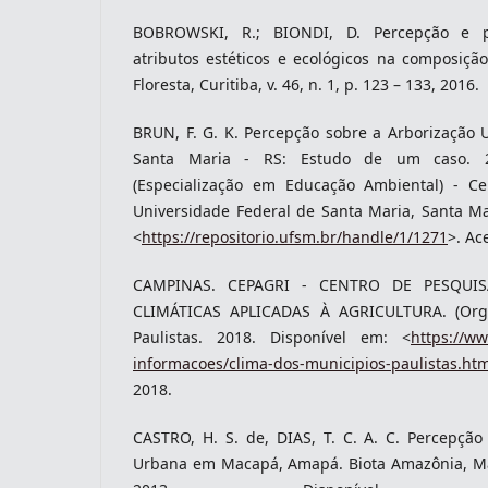
BOBROWSKI, R.; BIONDI, D. Percepção e p
atributos estéticos e ecológicos na composiçã
Floresta, Curitiba, v. 46, n. 1, p. 123 – 133, 2016.
BRUN, F. G. K. Percepção sobre a Arborização 
Santa Maria - RS: Estudo de um caso. 2
(Especialização em Educação Ambiental) - Ce
Universidade Federal de Santa Maria, Santa Ma
<
https://repositorio.ufsm.br/handle/1/1271
>. Ac
CAMPINAS. CEPAGRI - CENTRO DE PESQUI
CLIMÁTICAS APLICADAS À AGRICULTURA. (Org.
Paulistas. 2018. Disponível em: <
https://w
informacoes/clima-dos-municipios-paulistas.htm
2018.
CASTRO, H. S. de, DIAS, T. C. A. C. Percepção
Urbana em Macapá, Amapá. Biota Amazônia, Maca