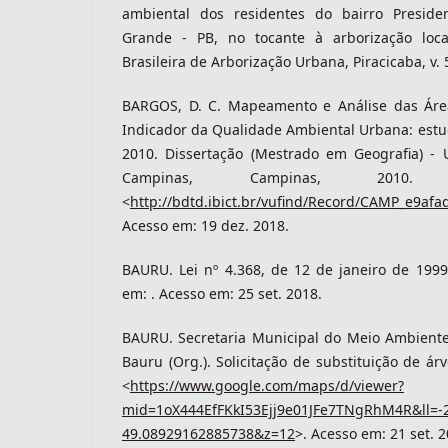
ambiental dos residentes do bairro Presid
Grande - PB, no tocante à arborização loca
Brasileira de Arborização Urbana, Piracicaba, v. 5
BARGOS, D. C. Mapeamento e Análise das Ár
Indicador da Qualidade Ambiental Urbana: estud
2010. Dissertação (Mestrado em Geografia) - 
Campinas, Campinas, 2010. 
<
http://bdtd.ibict.br/vufind/Record/CAMP_e9a
Acesso em: 19 dez. 2018.
BAURU. Lei nº 4.368, de 12 de janeiro de 1999
em: . Acesso em: 25 set. 2018.
BAURU. Secretaria Municipal do Meio Ambiente.
Bauru (Org.). Solicitação de substituição de ár
<
https://www.google.com/maps/d/viewer?
mid=1oX444EfFKkI53Ejj9e01JFe7TNgRhM4R&ll=-
49.08929162885738&z=12
>. Acesso em: 21 set. 2