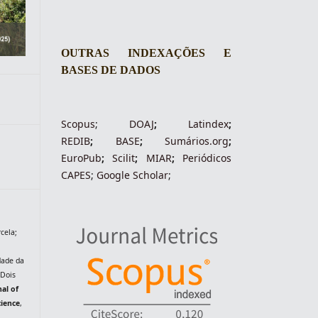
OUTRAS INDEXAÇÕES E
BASES DE DADOS
Scopus
;
DOAJ
;
Latindex
;
REDIB
;
BASE
;
Sumários.org
;
EuroPub
;
Scilit
;
MIAR
;
Periódico
s
CAPES
;
Google Scholar
;
cela;
dade da
 Dois
nal of
cience
,