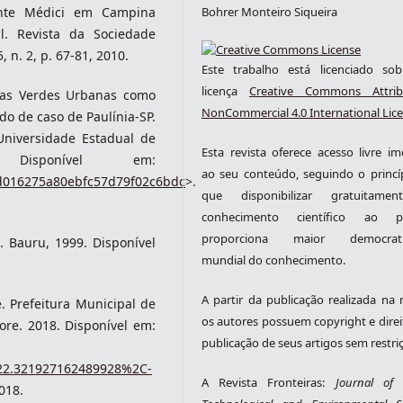
ente Médici em Campina
Bohrer Monteiro Siqueira
l. Revista da Sociedade
, n. 2, p. 67-81, 2010.
Este trabalho está licenciado s
licença
Creative Commons Attrib
eas Verdes Urbanas como
NonCommercial 4.0 International Lic
o de caso de Paulínia-SP.
Universidade Estadual de
Esta revista oferece acesso livre im
Disponível em:
ao seu conteúdo, seguindo o princí
fad016275a80ebfc57d79f02c6bdc
>.
que disponibilizar gratuitame
conhecimento científico ao pú
proporciona maior democrati
. Bauru, 1999. Disponível
mundial do conhecimento.
A partir da publicação realizada na r
 Prefeitura Municipal de
os autores possuem copyright e direi
vore. 2018. Disponível em:
publicação de seus artigos sem restri
22.321927162489928%2C-
A Revista Fronteiras:
Journal of S
018.