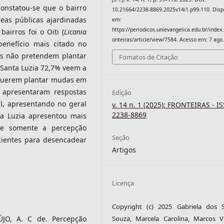
onstatou-se que o bairro
10.21664/2238-8869.2025v14i1.p99-110. Disp
eas públicas ajardinadas
em:
https://periodicos.unievangelica.edu.br/index
airros foi o Oiti (
Licania
onteiras/article/view/7584. Acesso em: 7 ago
benefício mais citado no
os não pretendem plantar
Fomatos de Citação
Santa Luzia 72,7% veem a
querem plantar mudas em
s apresentaram respostas
Edição
l, apresentando no geral
v. 14 n. 1 (2025): FRONTEIRAS - I
2238-8869
ta Luzia apresentou mais
que somente a percepção
Seção
icientes para desencadear
Artigos
Licença
Copyright (c) 2025 Gabriela dos 
ÚJO, A. C de. Percepção
Souza, Marcela Carolina, Marcos Vi