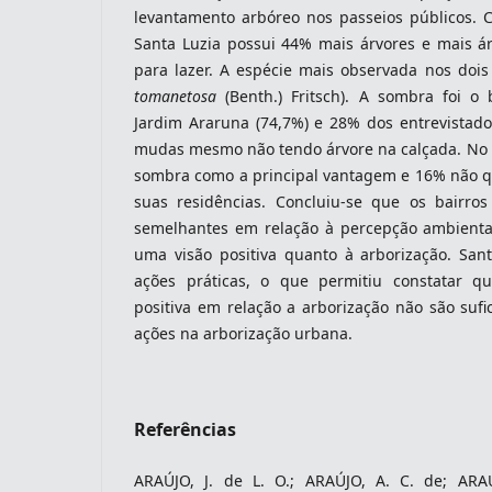
levantamento arbóreo nos passeios públicos. C
Santa Luzia possui 44% mais árvores e mais ár
para lazer. A espécie mais observada nos dois b
tomanetosa
(Benth.) Fritsch). A sombra foi o 
Jardim Araruna (74,7%) e 28% dos entrevistad
mudas mesmo não tendo árvore na calçada. No 
sombra como a principal vantagem e 16% não 
suas residências. Concluiu-se que os bairro
semelhantes em relação à percepção ambienta
uma visão positiva quanto à arborização. San
ações práticas, o que permitiu constatar 
positiva em relação a arborização não são suf
ações na arborização urbana.
Referências
ARAÚJO, J. de L. O.; ARAÚJO, A. C. de; ARA