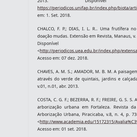
2013. Disponív
https://periodicos.unifap.br/index.php/biota/art
em: 1. Set. 2018.
CHALCO, F. P.; DIAS, I. L. R.. Uma frutífera n
doação mudas. Extensão em Revista, Manaus, v. 1,
Disponíve
<
http://periodicos.uea.edu.br/index.php/extens
Acesso em: 07 dez. 2018.
CHAVES, A. M. S.; AMADOR, M. B. M. A paisagem
através do verde de quintais, jardins e calçad
v.01, n.01, abr. 2013.
COSTA, C. G. F.; BEZERRA, R. F.; FREIRE, G. S. S
arborização urbana em Fortaleza. Revista da
Arborização Urbana, Piracicaba, v.8, n. 4, p. 7
<
http://www.academia.edu/15172315/Avalia
Acesso em: 01 set. 2018.