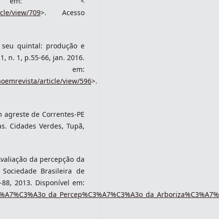
el em: <
icle/view/709
>. Acesso
o seu quintal: produção e
 n. 1, p.55-66, jan. 2016.
l em:
aoemrevista/article/view/596
>.
 agreste de Correntes-PE
as. Cidades Verdes, Tupã,
. Avaliação da percepção da
 Sociedade Brasileira de
3-88, 2013. Disponível em:
%C3%A7%C3%A3o_da_Percep%C3%A7%C3%A3o_da_Arboriza%C3%A7%