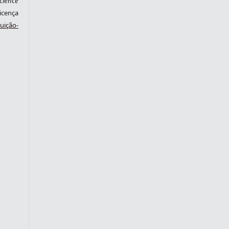
cience
cença
ição-