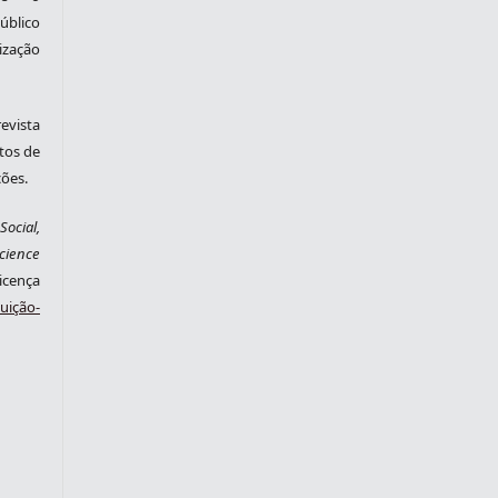
blico
zação
evista
tos de
ções.
ocial,
cience
cença
ição-