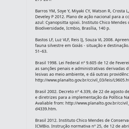
Barros YM, Soye Y, Miyaki CY, Watson R, Crosta L
Develey P 2012. Plano de ação nacional para a c
azul: Cyanopsitta spixii. Instituto Chico Mende
Biodiversidade, Icmbio, Brasília, 140 p.
Bastos LF, Luz VLF, Reis IJ, Souza VL 2008. Apre
fauna silvestre em Goiás - situação e destinação. 
51–63.
Brasil 1998. Lei Federal nº 9.605 de 12 de Fever
as sanções penais e administrativas derivadas d
lesivas ao meio ambiente, e dá outras providênci
http://www.planalto.gov.br/ccivil_03/leis/L9605.
Brasil 2002. Decreto nº 4.339, de 22 de agosto de
e diretrizes para a implementação da Política N
Avaliable from: http://www.planalto.gov.br/ccivi
d4339.htm.
Brasil 2012. Instituto Chico Mendes de Conserva
ICMBio. Instrução normativa nº 25, de 12 de abri