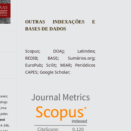
OUTRAS INDEXAÇÕES E
BASES DE DADOS
Scopus
;
DOAJ
;
Latindex
;
REDIB
;
BASE
;
Sumários.org
;
EuroPub
;
Scilit
;
MIAR
;
Periódico
s
CAPES
;
Google Scholar
;
teves;
drigo
: Uma
çadas.
 and
324–346,