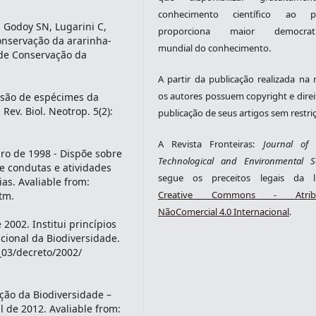
conhecimento científico ao pú
, Godoy SN, Lugarini C,
proporciona maior democrati
onservação da ararinha-
mundial do conhecimento.
s de Conservação da
A partir da publicação realizada na r
os autores possuem copyright e direi
ensão de espécimes da
Rev. Biol. Neotrop. 5(2):
publicação de seus artigos sem restri
A Revista Fronteiras:
Journal of S
eiro de 1998 - Dispõe sobre
Technological and Environmental S
e condutas e atividades
segue os preceitos legais da li
as. Avaliable from:
Creative Commons - Atribu
htm.
NãoComercial 4.0 Internacional
.
 2002. Institui princípios
acional da Biodiversidade.
l_03/decreto/2002/
ção da Biodiversidade –
l de 2012. Avaliable from: