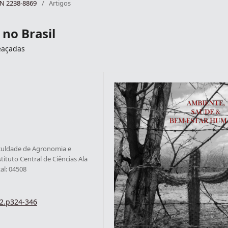
SSN 2238-8869
/
Artigos
 no Brasil
eaçadas
Faculdade de Agronomia e
tituto Central de Ciências Ala
tal: 04508
i2.p324-346