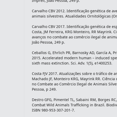
Imprell, João Pessoa, 249 p.
Carvalho CBV 2012. Identificação genética de ave
animais silvestres. Atualidades Ornitológicas (On
Carvalho CBV 2017. Identificação genética de esp
Costa, JM Ferreira, KRG Monteiro, RR Mayrink. Ciê
avanços no combate ao comércio ilegal de animai
João Pessoa, 249 p.
Ceballos G, Ehrlich PR, Barnosky AD, García A, 
2015. Accelerated modern human – induced speci
sixth mass extinction. Sci. Adv. 1(5), e1400253.
Costa FJV 2017. Atualizações sobre o tráfico de an
Machado JF, Monteiro KRG, Mayrink RR. Ciência c
no Combate ao Comércio Ilegal de Animais Silves
Pessoa, p 249.
Destro GFG, Pimentel TL, Sabaini RM, Borges RC, 
Combat Wild Animals Trafficking in Brazil. Biodiv
ISBN 980-953-307-201-7.