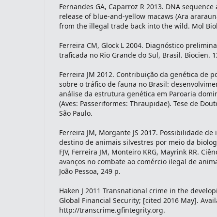
Fernandes GA, Caparroz R 2013. DNA sequence a
release of blue-and-yellow macaws (Ara ararauna
from the illegal trade back into the wild. Mol Bi
Ferreira CM, Glock L 2004. Diagnóstico prelimina
traficada no Rio Grande do Sul, Brasil. Biocien. 1
Ferreira JM 2012. Contribuição da genética de p
sobre o tráfico de fauna no Brasil: desenvolvime
análise da estrutura genética em Paroaria domini
(Aves: Passeriformes: Thraupidae). Tese de Dou
São Paulo.
Ferreira JM, Morgante JS 2017. Possibilidade de 
destino de animais silvestres por meio da biolog
FJV, Ferreira JM, Monteiro KRG, Mayrink RR. Ciênc
avanços no combate ao comércio ilegal de animai
João Pessoa, 249 p.
Haken J 2011 Transnational crime in the develo
Global Financial Security; [cited 2016 May]. Avai
http://transcrime.gfintegrity.org.