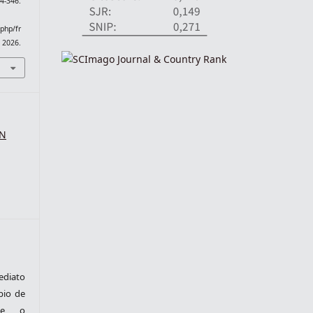
4-346.
.php/fr
. 2026.
SN
ediato
pio de
nte o