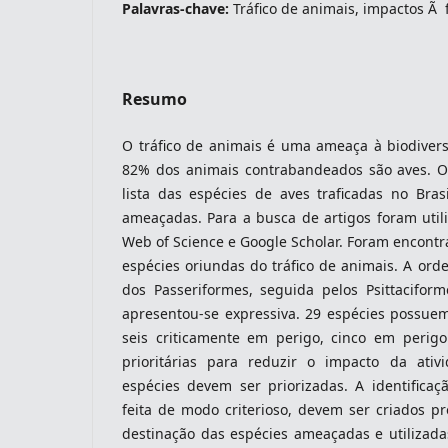
Palavras-chave:
Tráfico de animais, impactos Ã
indexacoes-fronteiras
Resumo
O tráfico de animais é uma ameaça à biodive
82% dos animais contrabandeados são aves. O
lista das espécies de aves traficadas no Bras
ameaçadas. Para a busca de artigos foram util
Web of Science e Google Scholar. Foram encontr
espécies oriundas do tráfico de animais. A or
dos Passeriformes, seguida pelos Psittaciform
apresentou-se expressiva. 29 espécies possue
seis criticamente em perigo, cinco em perigo
indexadores-fronteiras
prioritárias para reduzir o impacto da ativ
espécies devem ser priorizadas. A identificaç
feita de modo criterioso, devem ser criados p
destinação das espécies ameaçadas e utilizada