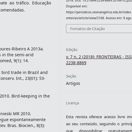
2018. DOI: 10.21664/2238-8869.2018v7i2.p32
ate ao tráfico. Educação
Disponível em:
ecomendadas.
https://periodicos.unievangelica.edu.br/index
onteiras/article/view/2168. Acesso em: 9 ago
Fomatos de Citação
oures-Ribeiro A 2013a.
Edição
 in the semi-arid
v. 7 n. 2 (2018): FRONTEIRAS - IS
omed, 9(1): 14.
2238-8869
 bird trade in Brazil and
Seção
onserv. Int., 23(01): 53-
Artigos
2010. Bird-keeping in the
Licença
anieski MR 2010.
Esta revista oferece acesso livre im
tregue espontaneamente
ao seu conteúdo, seguindo o princí
v. Bras. Biocien., 8(3):
que disponibilizar gratuitame