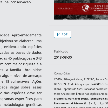
 fauna, conservação
PDF
rsidade. Aproximadamente
bjetivou-se elaborar uma
il, evidenciando espécies
Publicado
izadas as bases de dados
2018-08-30
adas 45 publicações e 343
dem com maior riqueza é a
es. A família Thraupidae
Como Citar
m algum nível de ameaça:
COSTA, Fábio José Viana; RIBEIRO, Renata Es
 e 18 vulneráveis. Ações
DE SOUZA, Carla Albuquerque; NAVARRO, Ro
idade ilegal sobre essas
Diana. Espécies de Aves Traficadas no Brasil
ão das espécies deve ser
Meta-Análise com Ênfase nas Espécies Amea
rogramas específicos para
Fronteira: Journal of Social, Technological
Environmental Science
,
[S. l.]
, v. 7, n. 2, p. 
s metodologias genéticas