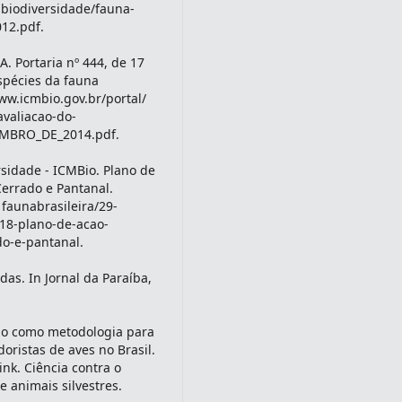
 biodiversidade/fauna-
12.pdf.
. Portaria nº 444, de 17
espécies da fauna
ww.icmbio.gov.br/portal/
avaliacao-do-
MBRO_DE_2014.pdf.
rsidade - ICMBio. Plano de
errado e Pantanal.
 faunabrasileira/29-
618-plano-de-acao-
do-e-pantanal.
as. In Jornal da Paraíba,
ção como metodologia para
ristas de aves no Brasil.
ink. Ciência contra o
e animais silvestres.