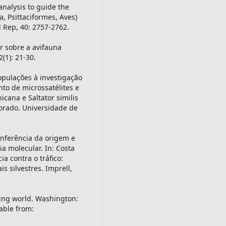
nalysis to guide the
, Psittaciformes, Aves)
ol Rep, 40: 2757-2762.
r sobre a avifauna
2(1): 21-30.
opulações à investigação
nto de microssatélites e
cana e Saltator similis
torado. Universidade de
inferência da origem e
ia molecular. In: Costa
ia contra o tráfico:
s silvestres. Imprell,
ping world. Washington:
lable from: