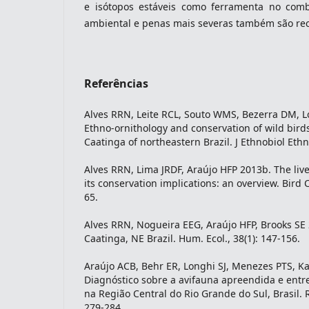
e isótopos estáveis como ferramenta no comb
ambiental e penas mais severas também são r
Referências
Alves RRN, Leite RCL, Souto WMS, Bezerra DM, L
Ethno-ornithology and conservation of wild birds
Caatinga of northeastern Brazil. J Ethnobiol Ethn
Alves RRN, Lima JRDF, Araújo HFP 2013b. The live
its conservation implications: an overview. Bird C
65.
Alves RRN, Nogueira EEG, Araújo HFP, Brooks SE 
Caatinga, NE Brazil. Hum. Ecol., 38(1): 147-156.
Araújo ACB, Behr ER, Longhi SJ, Menezes PTS, K
Diagnóstico sobre a avifauna apreendida e en
na Região Central do Rio Grande do Sul, Brasil. Re
279-284.