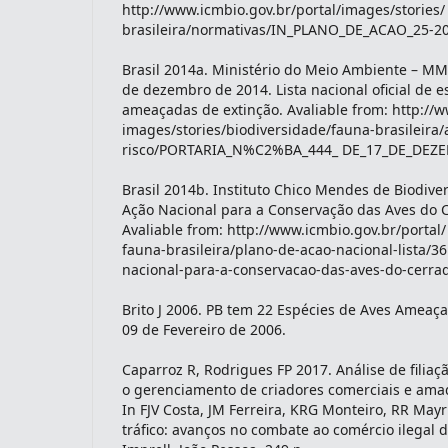
http://www.icmbio.gov.br/portal/images/stories/
brasileira/normativas/IN_PLANO_DE_ACAO_25-20
Brasil 2014a. Ministério do Meio Ambiente – MMA
de dezembro de 2014. Lista nacional oficial de 
ameaçadas de extinção. Avaliable from: http://w
images/stories/biodiversidade/fauna-brasileira/
risco/PORTARIA_N%C2%BA_444_ DE_17_DE_DEZE
Brasil 2014b. Instituto Chico Mendes de Biodive
Ação Nacional para a Conservação das Aves do C
Avaliable from: http://www.icmbio.gov.br/portal/
fauna-brasileira/plano-de-acao-nacional-lista/3
nacional-para-a-conservacao-das-aves-do-cerra
Brito J 2006. PB tem 22 Espécies de Aves Ameaçad
09 de Fevereiro de 2006.
Caparroz R, Rodrigues FP 2017. Análise de filia
o gerenciamento de criadores comerciais e amado
In FJV Costa, JM Ferreira, KRG Monteiro, RR Mayr
tráfico: avanços no combate ao comércio ilegal d