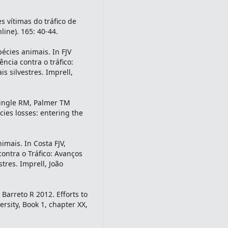
s vítimas do tráfico de
line). 165: 40-44.
écies animais. In FJV
ncia contra o tráfico:
s silvestres. Imprell,
Pringle RM, Palmer TM
es losses: entering the
imais. In Costa FJV,
ontra o Tráfico: Avanços
tres. Imprell, João
Barreto R 2012. Efforts to
ersity, Book 1, chapter XX,