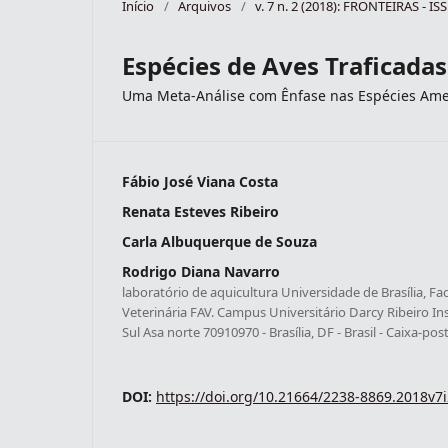
Início
/
Arquivos
/
v. 7 n. 2 (2018): FRONTEIRAS - I
Espécies de Aves Traficadas
Uma Meta-Análise com Ênfase nas Espécies Am
Fábio José Viana Costa
Renata Esteves Ribeiro
Carla Albuquerque de Souza
Rodrigo Diana Navarro
laboratório de aquicultura Universidade de Brasília, 
Veterinária FAV. Campus Universitário Darcy Ribeiro Ins
Sul Asa norte 70910970 - Brasília, DF - Brasil - Caixa-pos
DOI:
https://doi.org/10.21664/2238-8869.2018v7