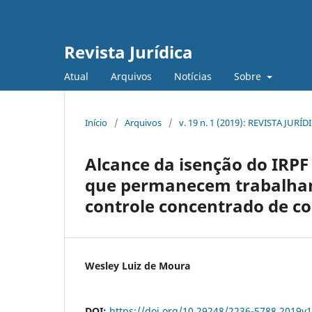
Revista Jurídica
Atual
Arquivos
Notícias
Sobre
Início
/
Arquivos
/
v. 19 n. 1 (2019): REVISTA JURÍD
Alcance da isenção do IRPF
que permanecem trabalhan
controle concentrado de co
Wesley Luiz de Moura
DOI:
https://doi.org/10.29248/2236-5788.2019v