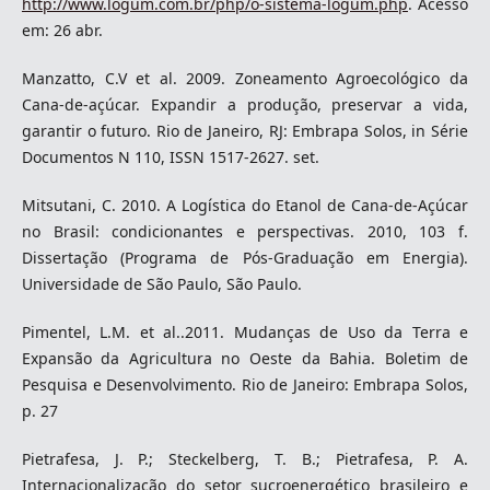
http://www.logum.com.br/php/o-sistema-logum.php
. Acesso
em: 26 abr.
Manzatto, C.V et al. 2009. Zoneamento Agroecológico da
Cana-de-açúcar. Expandir a produção, preservar a vida,
garantir o futuro. Rio de Janeiro, RJ: Embrapa Solos, in Série
Documentos N 110, ISSN 1517-2627. set.
Mitsutani, C. 2010. A Logística do Etanol de Cana-de-Açúcar
no Brasil: condicionantes e perspectivas. 2010, 103 f.
Dissertação (Programa de Pós-Graduação em Energia).
Universidade de São Paulo, São Paulo.
Pimentel, L.M. et al..2011. Mudanças de Uso da Terra e
Expansão da Agricultura no Oeste da Bahia. Boletim de
Pesquisa e Desenvolvimento. Rio de Janeiro: Embrapa Solos,
p. 27
Pietrafesa, J. P.; Steckelberg, T. B.; Pietrafesa, P. A.
Internacionalização do setor sucroenergético brasileiro e