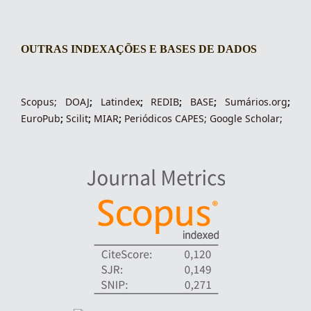
OUTRAS INDEXAÇÕES E BASES DE DADOS
indexacoes-fronteiras
Scopus
;
DOAJ
;
Latindex
;
REDIB
;
BASE
;
Sumários.org
;
EuroPub
;
Scilit
;
MIAR
;
Periódico
s
CAPES
;
Google Scholar
;
indexadores-fronteiras