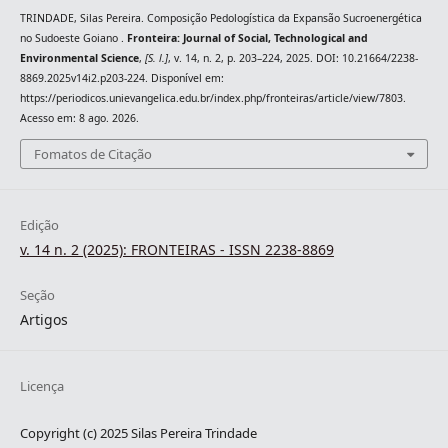
TRINDADE, Silas Pereira. Composição Pedologística da Expansão Sucroenergética
no Sudoeste Goiano .
Fronteira: Journal of Social, Technological and
Environmental Science
,
[S. l.]
, v. 14, n. 2, p. 203–224, 2025. DOI: 10.21664/2238-
8869.2025v14i2.p203-224. Disponível em:
https://periodicos.unievangelica.edu.br/index.php/fronteiras/article/view/7803.
Acesso em: 8 ago. 2026.
Fomatos de Citação
Edição
v. 14 n. 2 (2025): FRONTEIRAS - ISSN 2238-8869
Seção
Artigos
Licença
Copyright (c) 2025 Silas Pereira Trindade