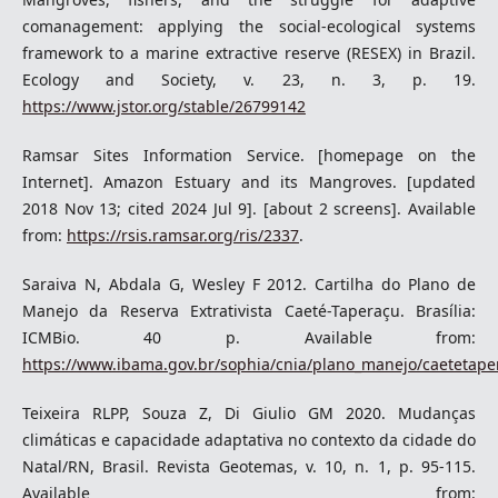
comanagement: applying the social-ecological systems
framework to a marine extractive reserve (RESEX) in Brazil.
Ecology and Society, v. 23, n. 3, p. 19.
https://www.jstor.org/stable/26799142
Ramsar Sites Information Service. [homepage on the
Internet]. Amazon Estuary and its Mangroves. [updated
2018 Nov 13; cited 2024 Jul 9]. [about 2 screens]. Available
from:
https://rsis.ramsar.org/ris/2337
.
Saraiva N, Abdala G, Wesley F 2012. Cartilha do Plano de
Manejo da Reserva Extrativista Caeté-Taperaçu. Brasília:
ICMBio. 40 p. Available from:
https://www.ibama.gov.br/sophia/cnia/plano_manejo/caetetaper
Teixeira RLPP, Souza Z, Di Giulio GM 2020. Mudanças
climáticas e capacidade adaptativa no contexto da cidade do
Natal/RN, Brasil. Revista Geotemas, v. 10, n. 1, p. 95-115.
Available from: