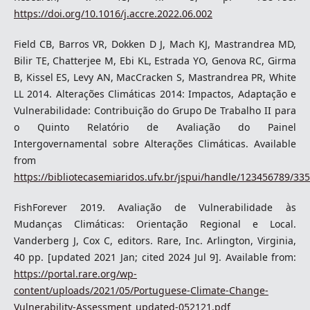
https://doi.org/10.1016/j.accre.2022.06.002
Field CB, Barros VR, Dokken D J, Mach KJ, Mastrandrea MD,
Bilir TE, Chatterjee M, Ebi KL, Estrada YO, Genova RC, Girma
B, Kissel ES, Levy AN, MacCracken S, Mastrandrea PR, White
LL 2014. Alterações Climáticas 2014: Impactos, Adaptação e
Vulnerabilidade: Contribuição do Grupo De Trabalho II para
o Quinto Relatório de Avaliação do Painel
Intergovernamental sobre Alterações Climáticas. Available
from
https://bibliotecasemiaridos.ufv.br/jspui/handle/123456789/335
FishForever 2019. Avaliação de Vulnerabilidade às
Mudanças Climáticas: Orientação Regional e Local.
Vanderberg J, Cox C, editors. Rare, Inc. Arlington, Virginia,
40 pp. [updated 2021 Jan; cited 2024 Jul 9]. Available from:
https://portal.rare.org/wp-
content/uploads/2021/05/Portuguese-Climate-Change-
Vulnerability-Assessment_updated-052121.pdf