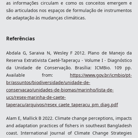
as informações circulam e como os conceitos emergem e
são articulados nos espaços de formulação de instrumentos
de adaptação às mudanças climáticas.
Referências
Abdala G, Saraiva N, Wesley F 2012. Plano de Manejo da
Reserva Extrativista Caeté-Taperaçu - Volume I - Diagnóstico
da Unidade de Conservação. Brasília: ICMBio. 109 pp.
Available from:
https://www.gov.br/icmbio/pt-
br/assuntos/biodiversidade/unidade-de-
conservacao/unidades-de-biomas/marinho/lista-de-
ucs/resex-marinha-de-caete-
taperacu/arquivos/resex_caete_taperacu_pm_diag.pdf
Alam E, Mallick B 2022. Climate change perceptions, impacts
and adaptation practices of fishers in southeast Bangladesh
coast. International Journal of Climate Change Strategies