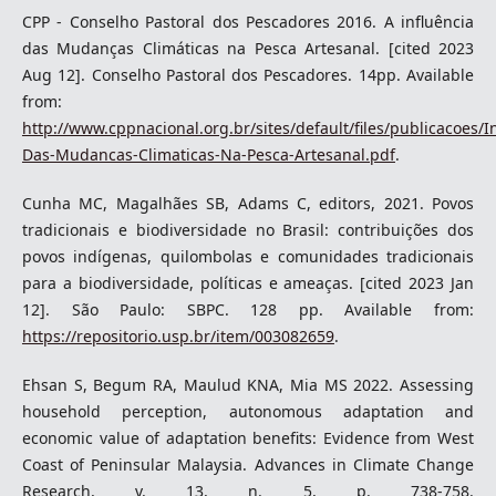
CPP - Conselho Pastoral dos Pescadores 2016. A influência
das Mudanças Climáticas na Pesca Artesanal. [cited 2023
Aug 12]. Conselho Pastoral dos Pescadores. 14pp. Available
from:
http://www.cppnacional.org.br/sites/default/files/publicacoes/I
Das-Mudancas-Climaticas-Na-Pesca-Artesanal.pdf
.
Cunha MC, Magalhães SB, Adams C, editors, 2021. Povos
tradicionais e biodiversidade no Brasil: contribuições dos
povos indígenas, quilombolas e comunidades tradicionais
para a biodiversidade, políticas e ameaças. [cited 2023 Jan
12]. São Paulo: SBPC. 128 pp. Available from:
https://repositorio.usp.br/item/003082659
.
Ehsan S, Begum RA, Maulud KNA, Mia MS 2022. Assessing
household perception, autonomous adaptation and
economic value of adaptation benefits: Evidence from West
Coast of Peninsular Malaysia. Advances in Climate Change
Research, v. 13, n. 5, p. 738-758.