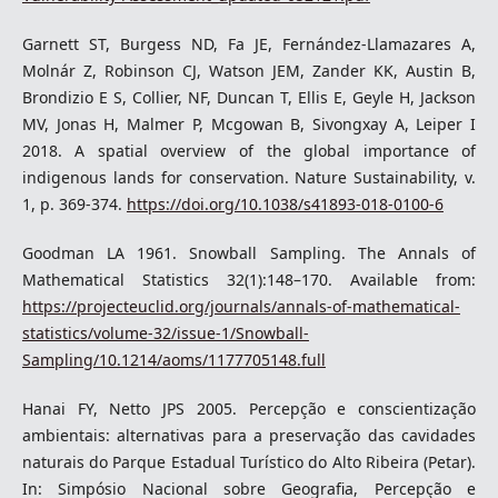
Garnett ST, Burgess ND, Fa JE, Fernández-Llamazares A,
Molnár Z, Robinson CJ, Watson JEM, Zander KK, Austin B,
Brondizio E S, Collier, NF, Duncan T, Ellis E, Geyle H, Jackson
MV, Jonas H, Malmer P, Mcgowan B, Sivongxay A, Leiper I
2018. A spatial overview of the global importance of
indigenous lands for conservation. Nature Sustainability, v.
1, p. 369-374.
https://doi.org/10.1038/s41893-018-0100-6
Goodman LA 1961. Snowball Sampling. The Annals of
Mathematical Statistics 32(1):148–170. Available from:
https://projecteuclid.org/journals/annals-of-mathematical-
statistics/volume-32/issue-1/Snowball-
Sampling/10.1214/aoms/1177705148.full
Hanai FY, Netto JPS 2005. Percepção e conscientização
ambientais: alternativas para a preservação das cavidades
naturais do Parque Estadual Turístico do Alto Ribeira (Petar).
In: Simpósio Nacional sobre Geografia, Percepção e