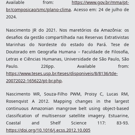
Available from:
https://www.gov.br/mma/pt-
br/composicao/smc/plano-clima
. Acesso em: 24 de julho de
2024.
Nascimento JR do 2021. Nos maretórios da Amazônia: os
desafios da gestão compartilhada nas Reservas Extrativistas
Marinhas do Nordeste do estado do Pará. Tese de
Doutorado em Geografia Humana – Faculdade de Filosofia,
Letras e Ciências Humanas, Universidade de São Paulo, São
Paulo. 226pp. Available from:
https://www.teses.usp.br/teses/disponiveis/8/8136/tde-
20072022-165622/pt-br.php
.
Nascimento WR, Souza-Filho PWM, Proisy C, Lucas RM,
Rosenqvist A 2012. Mapping changes in the largest
continuous Amazonian mangrove belt using object-based
classification of multisensor satellite imagery. Estuarine,
Coastal and Shelf Science 117: 83-93.
https://doi.org/10.1016/j.ecss.2012.10.005