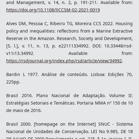
and Management, v. 14, n. 2, p. 191-211. Available from:
https://doi.org/10.1108/IJCCSM-02-2021-0019
Alves DM, Pessoa C, Ribeiro TG, Moreira CCS 2022. Housing
policy and inequalities: reflections from a Marine Extractive
Reserve in the Amazon. Research, Society and Development,
[S. l.], v. 11, n. 13, p. e22111334992. DOI: 10.33448/rsd-
v11i13.34992. Available from:
https://rsdjournal.org/index.php/rsd/article/view/34992
.
Bardin L 1977. Análise de conteúdo. Lisboa: Edições 70,
225pp.
Brasil 2016. Plano Nacional de Adaptação. Volume II:
Estratégias Setoriais e Temáticas. Portaria MMA nº 150 de 10
de maio de 2016.
Brasil 2000. [homepage on the Internet] SNUC - Sistema
Nacional de Unidades de Conservação. LEI No 9.985, DE 18
DE JULHO DE 2000.Regulamenta o art. 225, § 1o, incisos I, II,