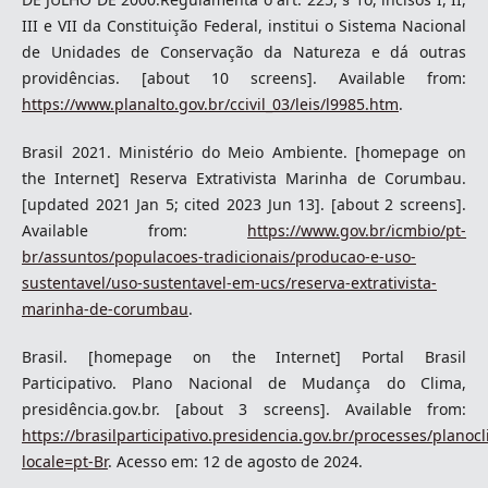
III e VII da Constituição Federal, institui o Sistema Nacional
de Unidades de Conservação da Natureza e dá outras
providências. [about 10 screens]. Available from:
https://www.planalto.gov.br/ccivil_03/leis/l9985.htm
.
Brasil 2021. Ministério do Meio Ambiente. [homepage on
the Internet] Reserva Extrativista Marinha de Corumbau.
[updated 2021 Jan 5; cited 2023 Jun 13]. [about 2 screens].
Available from:
https://www.gov.br/icmbio/pt-
br/assuntos/populacoes-tradicionais/producao-e-uso-
sustentavel/uso-sustentavel-em-ucs/reserva-extrativista-
marinha-de-corumbau
.
Brasil. [homepage on the Internet] Portal Brasil
Participativo. Plano Nacional de Mudança do Clima,
presidência.gov.br. [about 3 screens]. Available from:
https://brasilparticipativo.presidencia.gov.br/processes/planoc
locale=pt-Br
. Acesso em: 12 de agosto de 2024.