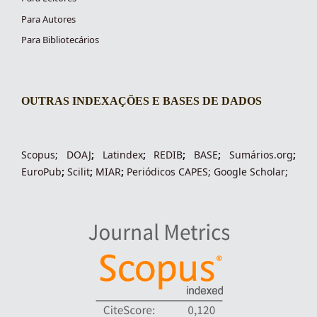
Para Autores
Para Bibliotecários
OUTRAS INDEXAÇÕES E BASES DE DADOS
indexacoes-fronteiras
Scopus
;
DOAJ
;
Latindex
;
REDIB
;
BASE
;
Sumários.org
;
EuroPub
;
Scilit
;
MIAR
;
Periódico
s
CAPES
;
Google Scholar
;
indexadores-fronteiras