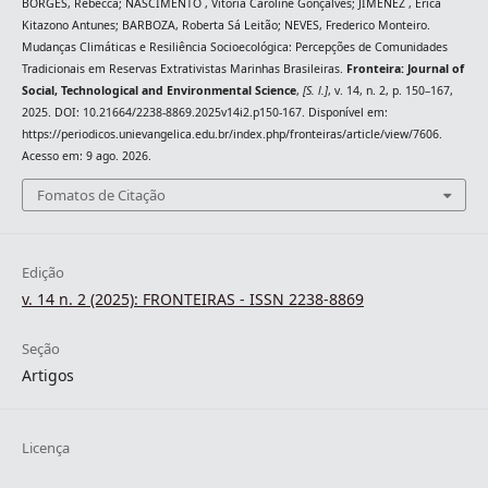
BORGES, Rebecca; NASCIMENTO , Vitória Caroline Gonçalves; JIMENEZ , Érica
Kitazono Antunes; BARBOZA, Roberta Sá Leitão; NEVES, Frederico Monteiro.
Mudanças Climáticas e Resiliência Socioecológica: Percepções de Comunidades
Tradicionais em Reservas Extrativistas Marinhas Brasileiras.
Fronteira: Journal of
Social, Technological and Environmental Science
,
[S. l.]
, v. 14, n. 2, p. 150–167,
2025. DOI: 10.21664/2238-8869.2025v14i2.p150-167. Disponível em:
https://periodicos.unievangelica.edu.br/index.php/fronteiras/article/view/7606.
Acesso em: 9 ago. 2026.
Fomatos de Citação
Edição
v. 14 n. 2 (2025): FRONTEIRAS - ISSN 2238-8869
Seção
Artigos
Licença