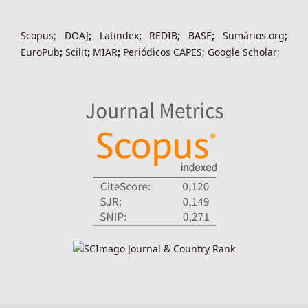
Scopus
;
DOAJ
;
Latindex
;
REDIB
;
BASE
;
Sumários.org
;
EuroPub
;
Scilit
;
MIAR
;
Periódico
s
CAPES
;
Google Scholar
;
indexadores-fronteiras