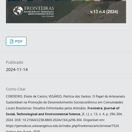
PDF
Publicado
2024-11-14
Como Citar
CORDEIRO, Eliete de Castro; VIGÁRIO, Patrícia dos Santos. O Papel do Artesanato
Sustentável na Promoção do Desenvolvimento Socioeconômico em Comunidades
Locais Brasileiras: Desafios Enfrentados pelos Artesãos.
Fronteira: Journal of
Social, Technological and Environmental Science
,
[S. l.]
, v. 13, n. 4, p. 296–304,
2024. DOI: 10.21664/2238-8869.2024v13i4.p296-304. Disponível em:
https://periodicos.unievangelica.edu.br/index.php/fronteiras/article/view/7524.
Acesso em: 8 ago. 2026.