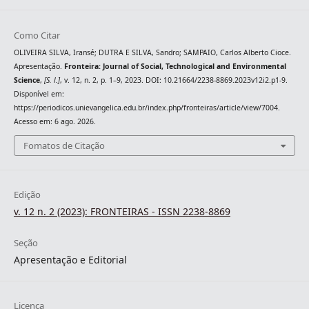
Como Citar
OLIVEIRA SILVA, Iransé; DUTRA E SILVA, Sandro; SAMPAIO, Carlos Alberto Cioce.
Apresentação.
Fronteira: Journal of Social, Technological and Environmental
Science
,
[S. l.]
, v. 12, n. 2, p. 1–9, 2023. DOI: 10.21664/2238-8869.2023v12i2.p1-9.
Disponível em:
https://periodicos.unievangelica.edu.br/index.php/fronteiras/article/view/7004.
Acesso em: 6 ago. 2026.
Fomatos de Citação
Edição
v. 12 n. 2 (2023): FRONTEIRAS - ISSN 2238-8869
Seção
Apresentação e Editorial
Licença