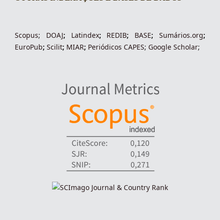
indexacoes-fronteiras
Scopus
;
DOAJ
;
Latindex
;
REDIB
;
BASE
;
Sumários.org
;
EuroPub
;
Scilit
;
MIAR
;
Periódico
s
CAPES
;
Google Scholar
;
indexadores-fronteiras