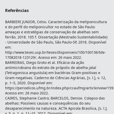
Referências
BARBIERI JUNIOR, Celso. Caracterização da meliponicultura
e do perfil do meliponicultor no estado de São Paulo:
ameaças e estratégias de conservação de abelhas sem
ferrão. 2018. 105 f. Dissertação (Mestrado Sustentabilidade)
- Universidade de São Paulo, São Paulo-SP, 2018. Disponível
em:
http://www.teses.usp.br/teses/disponiveis/100/100136/tde-
17082018-123129/. Acesso em: 26 maio 2022.
BARREIRAS, Diego Groto et al. Eficácia da ação
antimicrobiana do extrato de própolis de abelha jataí
(Tetragonisca angustula) em bactérias Gram-positivas e
Gram-negativas. Caderno de Ciências Agrárias, [s. l.], v. 12,
p. 1–5, 2020. Disponível em:
https://periodicos.ufmg.br/index.php/ccaufmg/article/view/159
Acesso em: 26 maio 2022.
CAIRES, Stephanie Castro; BARCELOS, Denise. Colapso das
abelhas: Possíveis causas e consequências do seu
desaparecimento na natureza. ACTA Apicola Brasilica, [s. l.],
v. 5, n. 1, p. 11–15, 2017. Disponível em: