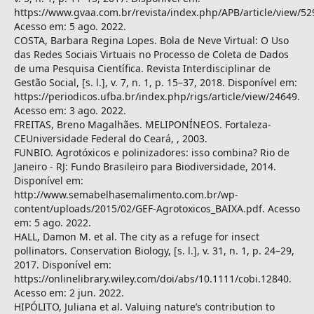
https://www.gvaa.com.br/revista/index.php/APB/article/view/52
Acesso em: 5 ago. 2022.
COSTA, Barbara Regina Lopes. Bola de Neve Virtual: O Uso
das Redes Sociais Virtuais no Processo de Coleta de Dados
de uma Pesquisa Científica. Revista Interdisciplinar de
Gestão Social, [s. l.], v. 7, n. 1, p. 15–37, 2018. Disponível em:
https://periodicos.ufba.br/index.php/rigs/article/view/24649.
Acesso em: 3 ago. 2022.
FREITAS, Breno Magalhães. MELIPONÍNEOS. Fortaleza-
CEUniversidade Federal do Ceará, , 2003.
FUNBIO. Agrotóxicos e polinizadores: isso combina? Rio de
Janeiro - RJ: Fundo Brasileiro para Biodiversidade, 2014.
Disponível em:
http://www.semabelhasemalimento.com.br/wp-
content/uploads/2015/02/GEF-Agrotoxicos_BAIXA.pdf. Acesso
em: 5 ago. 2022.
HALL, Damon M. et al. The city as a refuge for insect
pollinators. Conservation Biology, [s. l.], v. 31, n. 1, p. 24–29,
2017. Disponível em:
https://onlinelibrary.wiley.com/doi/abs/10.1111/cobi.12840.
Acesso em: 2 jun. 2022.
HIPÓLITO, Juliana et al. Valuing nature’s contribution to