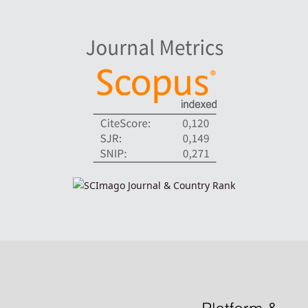
indexadores-fronteiras