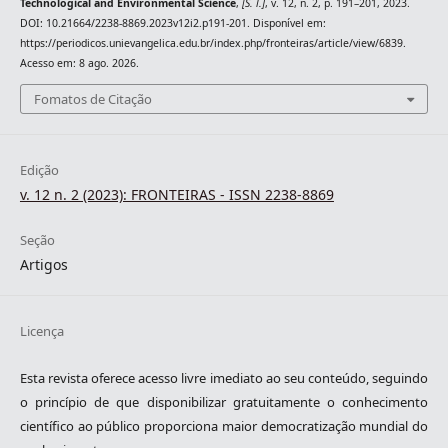
Technological and Environmental Science
,
[S. l.]
, v. 12, n. 2, p. 191–201, 2023.
DOI: 10.21664/2238-8869.2023v12i2.p191-201. Disponível em:
https://periodicos.unievangelica.edu.br/index.php/fronteiras/article/view/6839.
Acesso em: 8 ago. 2026.
Fomatos de Citação
Edição
v. 12 n. 2 (2023): FRONTEIRAS - ISSN 2238-8869
Seção
Artigos
Licença
Esta revista oferece acesso livre imediato ao seu conteúdo, seguindo
o princípio de que disponibilizar gratuitamente o conhecimento
científico ao público proporciona maior democratização mundial do