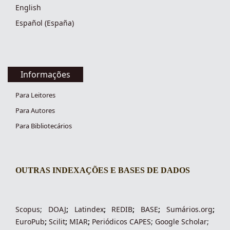
English
Español (España)
Informações
Para Leitores
Para Autores
Para Bibliotecários
OUTRAS INDEXAÇÕES E BASES DE DADOS
indexacoes-fronteiras
Scopus
;
DOAJ
;
Latindex
;
REDIB
;
BASE
;
Sumários.org
;
EuroPub
;
Scilit
;
MIAR
;
Periódico
s
CAPES
;
Google Scholar
;