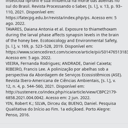
inseticida fipronil e sua influência na morte das abelhas no
sul do Brasil. Revista Processando o Saber, [s. l.], v. 13, p. 93–
110, 2021. Disponível em:
https://fatecpg.edu.br/revista/index.php/ps. Acesso em: 5
ago. 2022.
TAVARES, Daiana Antonia et al. Exposure to thiamethoxam
during the larval phase affects synapsin levels in the brain
of the honey bee. Ecotoxicology and Environmental Safety,
[s. l.], v. 169, p. 523–528, 2019. Disponível em:
https://www.sciencedirect.com/science/article/pii/S0147651318
Acesso em: 5 ago. 2022.
VIEIRA, Fernanda Rodrigues; ANDRADE, Daniel Caixeta;
RIBEIRO, Francis Lee. A polinização por abelhas sob a
perspectiva da Abordagem de Serviços Ecossistêmicos (ASE).
Revista Ibero-Americana de Ciências Ambientais, [s. l.], v.
12, n. 4, p. 544–560, 2021. Disponível em:
http://sustenere.co/index.php/rica/article/view/CBPC2179-
6858.2021.004.0042. Acesso em: 2 jun. 2022.
YIN, Robert K.; SILVA, Dirceu da; BUENO, Daniel. Pesquisa
Qualitativa do Início ao Fim. 1a ediçãoed. Porto Alegre:
Penso, 2016.