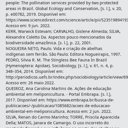
people: The pollination services provided by two protected
areas in Brazil. Global Ecology and Conservation, [s. l.], v. 20,
p. e00782, 2019. Disponível em:
https://www.sciencedirect.com/science/article/pii/S2351989419
Acesso em: 9 jun. 2022.
KERR, Warwick Estevam; CARVALHO, Gislene Almeida; SILVA,
Alexandre Coletto Da. Aspectos pouco mencionados da
biodiversidade amazônica. [s. l.], p. 22, 2001.
NOGUEIRA NETO, Paulo. Vida e criação de abelhas
indígenas sem ferrão. São Paulo: Editora Nogueirapis, 1997.
PEDRO, Silvia R. M. The Stingless Bee Fauna In Brazil
(Hymenoptera: Apidae). Sociobiology, [s. l.], v. 61, n. 4, p.
348–354, 2014. Disponível em:
http://periodicos.uefs.br/index.php/sociobiology/article/view/69
Acesso em: 26 maio 2022.
QUEIROZ, Ana Carolina Martins de. Ações de educação
ambiental em meliponicultura. - Portal Embrapa. [s. l.],
2017. Disponível em: https://www.embrapa.br/busca-de-
publicacoes/-/publicacao/1085682/acoes-de-educacao-
ambiental-em-meliponicultura. Acesso em: 2 jun. 2022.
SILVA, Renan do Carmo Marinho; TORRE, Priscila Aparecida
Della; MATOS, Janara de Camargo. O uso incorreto do