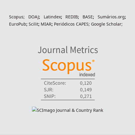
Scopus
;
DOAJ
;
Latindex
;
REDIB
;
BASE
;
Sumários.org
;
EuroPub
;
Scilit
;
MIAR
;
Periódico
s
CAPES
;
Google Scholar
;
indexadores-fronteiras