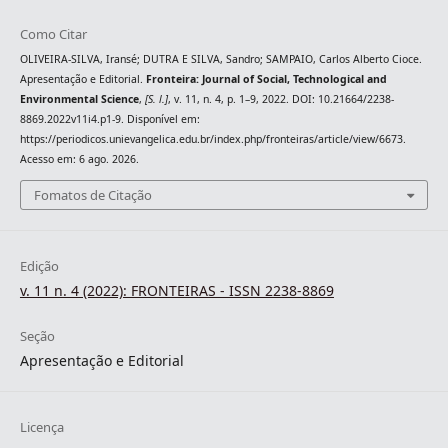
Como Citar
OLIVEIRA-SILVA, Iransé; DUTRA E SILVA, Sandro; SAMPAIO, Carlos Alberto Cioce.
Apresentação e Editorial.
Fronteira: Journal of Social, Technological and
Environmental Science
,
[S. l.]
, v. 11, n. 4, p. 1–9, 2022. DOI: 10.21664/2238-
8869.2022v11i4.p1-9. Disponível em:
https://periodicos.unievangelica.edu.br/index.php/fronteiras/article/view/6673.
Acesso em: 6 ago. 2026.
Fomatos de Citação
Edição
v. 11 n. 4 (2022): FRONTEIRAS - ISSN 2238-8869
Seção
Apresentação e Editorial
Licença