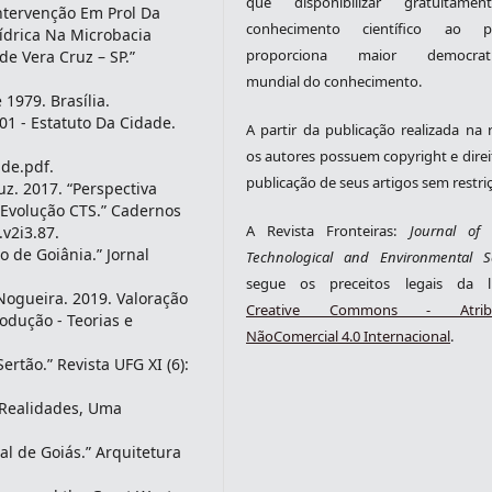
que disponibilizar gratuitame
Intervenção Em Prol Da
conhecimento científico ao pú
ídrica Na Microbacia
proporciona maior democrati
e Vera Cruz – SP.”
mundial do conhecimento.
 1979. Brasília.
01 - Estatuto Da Cidade.
A partir da publicação realizada na r
os autores possuem copyright e direi
ade.pdf.
publicação de seus artigos sem restri
z. 2017. “Perspectiva
 Evolução CTS.” Cadernos
A Revista Fronteiras:
Journal of S
.v2i3.87.
o de Goiânia.” Jornal
Technological and Environmental S
segue os preceitos legais da li
 Nogueira. 2019. Valoração
Creative Commons - Atribu
dução - Teorias e
NãoComercial 4.0 Internacional
.
ertão.” Revista UFG XI (6):
 Realidades, Uma
tal de Goiás.” Arquitetura