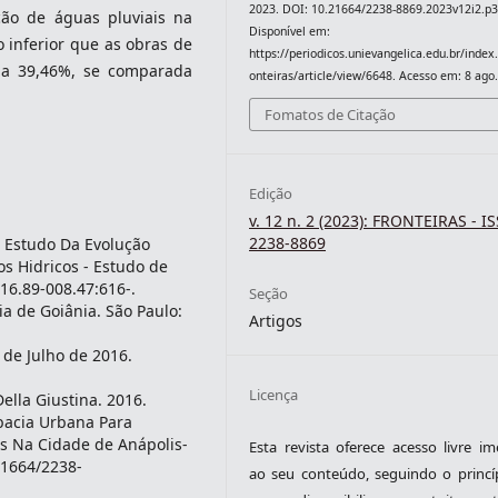
2023. DOI: 10.21664/2238-8869.2023v12i2.p3
ção de águas pluviais na
Disponível em:
 inferior que as obras de
https://periodicos.unievangelica.edu.br/index
 a 39,46%, se comparada
onteiras/article/view/6648. Acesso em: 8 ago
Fomatos de Citação
Edição
v. 12 n. 2 (2023): FRONTEIRAS - I
2238-8869
m Estudo Da Evolução
s Hidricos - Estudo de
16.89-008.47:616-.
Seção
ia de Goiânia. São Paulo:
Artigos
 de Julho de 2016.
Licença
ella Giustina. 2016.
bacia Urbana Para
s Na Cidade de Anápolis-
Esta revista oferece acesso livre im
.21664/2238-
ao seu conteúdo, seguindo o princí