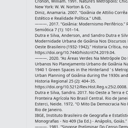
Cronon, William. 1991. Nature’s Metropolis: Chi
New York: W. W. Norton & Co.
Diniz, Anamaria. 2007. “Goiânia de Attilio Corrêa
Estético e Realidade Política.” UNB.
———. 2017. “Goiânia: Modernismo Periférico.” Re
Semiótica 7 (1): 101–14.
Dutra e Silva, Anderson, and Sandro Dutra e Silv
Modernidade Urbana de Goiânia Nos Discursos 
Oeste Brasileiro (1932-1942).” Historia Crítica, no
https://doi.org/10.7440/histcrit74.2019.04.
———. 2020. “As Áreas Verdes Na Metrópole Do H
Urbanos No Planejamento Urbano de Goiânia Na
1940 1 Green Spaces in the Hinterland ’ s Metropo
Urban Planning of Goiânia during the 1930s and
Historia Regional 25 (2): 404–35.
https://doi.org/10.5212/Rev.Hist.Reg.v.25i2.0008.
Dutra e Silva, Sandro. 2017. No Oeste a Terra e
Fronteira Agrícola No Brasil Central. Rio de Jane
Esterci, Neide. 1972. “O Mito Da Democracia No 
Rio de Janeiro.
IBGE, Instituto Brasileiro de Geografia e Estatíst
Monografias - No 409 (3a Ed.) - Anápolis, Goiás.” 
———. 1981. “Sinopse Preliminar Do Censo Demo