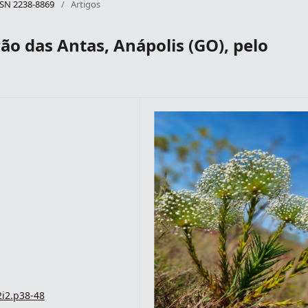
ISSN 2238-8869
/
Artigos
ão das Antas, Anápolis (GO), pelo
2i2.p38-48