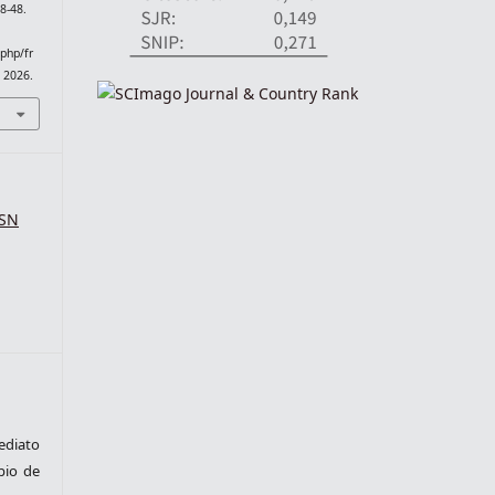
8-48.
.php/fr
. 2026.
SSN
ediato
pio de