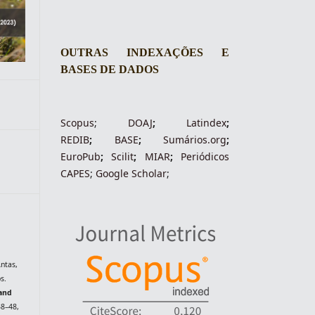
OUTRAS INDEXAÇÕES E
BASES DE DADOS
Scopus
;
DOAJ
;
Latindex
;
REDIB
;
BASE
;
Sumários.org
;
EuroPub
;
Scilit
;
MIAR
;
Periódico
s
CAPES
;
Google Scholar
;
Antas,
s.
 and
 38–48,