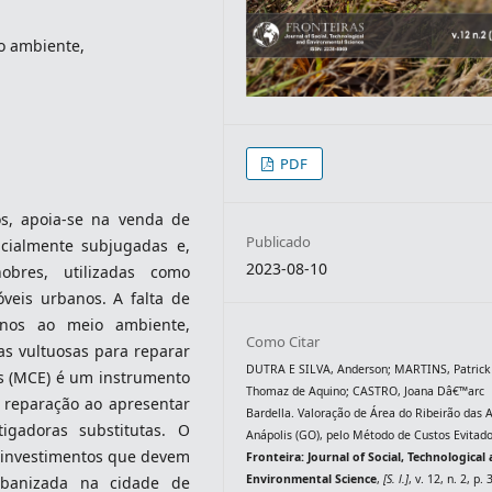
o ambiente,
PDF
os, apoia-se na venda de
Publicado
icialmente subjugadas e,
2023-08-10
bres, utilizadas como
veis urbanos. A falta de
anos ao meio ambiente,
Como Citar
s vultuosas para reparar
DUTRA E SILVA, Anderson; MARTINS, Patrick
s (MCE) é um instrumento
Thomaz de Aquino; CASTRO, Joana Dâ€™arc
 reparação ao apresentar
Bardella. Valoração de Área do Ribeirão das 
gadoras substitutas. O
Anápolis (GO), pelo Método de Custos Evitado
e investimentos que devem
Fronteira: Journal of Social, Technological
Environmental Science
,
[S. l.]
, v. 12, n. 2, p.
banizada na cidade de