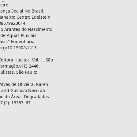
eiro.
nça Social No Brasil.
Janeiro: Centro Edelstein
788579820014.
do Arantes do Nascimento
 de Águas Pluviais
asil.” Engenharia
.org/10.1590/s1413-
ditora Hucitec. Vol. 1. São
/formação.v1i3.2446.
ulistas. São Paulo:
lves de Oliveira, Karen
 and Gustavo Neco da
ção de Áreas Degradadas
7 (2): 13353–67.