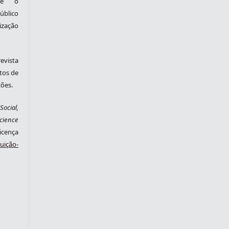
nte o
blico
zação
evista
tos de
ções.
ocial,
cience
cença
ição-