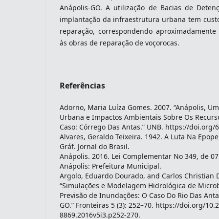
Anápolis-GO. A utilização de Bacias de Deten
implantação da infraestrutura urbana tem custo
reparação, correspondendo aproximadamente
às obras de reparação de voçorocas.
Referências
Adorno, Maria Luíza Gomes. 2007. “Anápolis, U
Urbana e Impactos Ambientais Sobre Os Recurso
Caso: Córrego Das Antas.” UNB. https://doi.org/6
Alvares, Geraldo Teixeira. 1942. A Luta Na Epope
Gráf. Jornal do Brasil.
Anápolis. 2016. Lei Complementar No 349, de 07
Anápolis: Prefeitura Municipal.
Argolo, Eduardo Dourado, and Carlos Christian D
“Simulações e Modelagem Hidrológica de Micro
Previsão de Inundações: O Caso Do Rio Das Anta
GO.” Fronteiras 5 (3): 252–70. https://doi.org/10
8869.2016v5i3.p252-270.