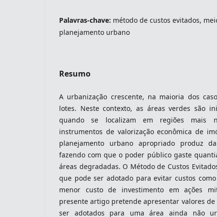
Palavras-chave:
método de custos evitados, mei
planejamento urbano
indexacoes-fronteiras
Resumo
A urbanização crescente, na maioria dos cas
lotes. Neste contexto, as áreas verdes são in
quando se localizam em regiões mais no
instrumentos de valorização econômica de imó
planejamento urbano apropriado produz d
fazendo com que o poder público gaste quantia
indexadores-fronteiras
áreas degradadas. O Método de Custos Evitado
que pode ser adotado para evitar custos como
menor custo de investimento em ações miti
presente artigo pretende apresentar valores d
ser adotados para uma área ainda não ur