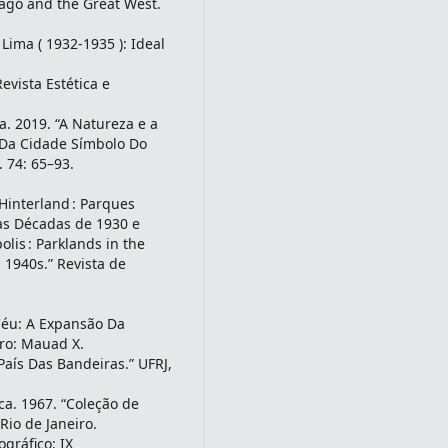
cago and the Great West.
 Lima ( 1932-1935 ): Ideal
vista Estética e
a. 2019. “A Natureza e a
Da Cidade Símbolo Do
. 74: 65–93.
interland : Parques
s Décadas de 1930 e
lis : Parklands in the
 1940s.” Revista de
 Céu: A Expansão Da
iro: Mauad X.
País Das Bandeiras.” UFRJ,
ica. 1967. “Coleção de
Rio de Janeiro.
gráfico: IX