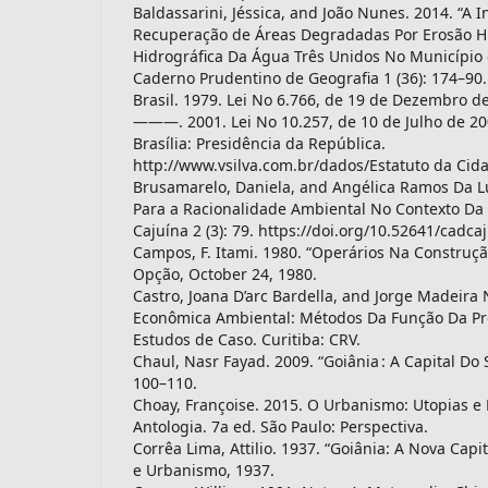
Baldassarini, Jéssica, and João Nunes. 2014. “A 
Recuperação de Áreas Degradadas Por Erosão H
Hidrográfica Da Água Três Unidos No Município d
Caderno Prudentino de Geografia 1 (36): 174–90.
Brasil. 1979. Lei No 6.766, de 19 de Dezembro de
———. 2001. Lei No 10.257, de 10 de Julho de 20
Brasília: Presidência da República.
http://www.vsilva.com.br/dados/Estatuto da Cid
Brusamarelo, Daniela, and Angélica Ramos Da Lu
Para a Racionalidade Ambiental No Contexto Da
Cajuína 2 (3): 79. https://doi.org/10.52641/cadcaj
Campos, F. Itami. 1980. “Operários Na Construçã
Opção, October 24, 1980.
Castro, Joana D’arc Bardella, and Jorge Madeira
Econômica Ambiental: Métodos Da Função Da Pro
Estudos de Caso. Curitiba: CRV.
Chaul, Nasr Fayad. 2009. “Goiânia : A Capital Do S
100–110.
Choay, Françoise. 2015. O Urbanismo: Utopias e
Antologia. 7a ed. São Paulo: Perspectiva.
Corrêa Lima, Attilio. 1937. “Goiânia: A Nova Capi
e Urbanismo, 1937.