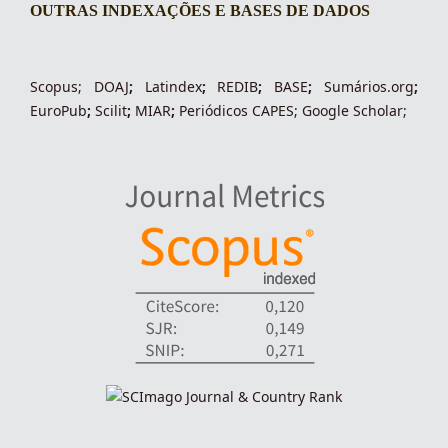
OUTRAS INDEXAÇÕES E BASES DE DADOS
indexacoes-fronteiras
Scopus
;
DOAJ
;
Latindex
;
REDIB
;
BASE
;
Sumários.org
;
EuroPub
;
Scilit
;
MIAR
;
Periódico
s
CAPES
;
Google Scholar
;
indexadores-fronteiras