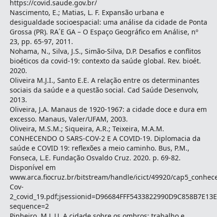
https://covid.saude.gov.br/
Nascimento, E.; Matias, L. F. Expansão urbana e
desigualdade socioespacial: uma análise da cidade de Ponta
Grossa (PR). RA´E GA – O Espaço Geográfico em Análise, nº
23, pp. 65-97, 2011.
Nohama, N., Silva, J.S., Simão-Silva, D.P. Desafios e conflitos
bioéticos da covid-19: contexto da saúde global. Rev. bioét.
2020.
Oliveira M.J.I., Santo E.E. A relação entre os determinantes
sociais da saúde e a questão social. Cad Saúde Desenvolv,
2013.
Oliveira, J.A. Manaus de 1920-1967: a cidade doce e dura em
excesso. Manaus, Valer/UFAM, 2003.
Oliveira, M.S.M.; Siqueira, A.R.; Teixeira, M.A.M.
CONHECENDO O SARS-COV-2 E A COVID-19. Diplomacia da
saúde e COVID 19: reflexões a meio caminho. Bus, P.M.,
Fonseca, L.E. Fundação Osvaldo Cruz. 2020. p. 69-82.
Disponível em
www.arca.fiocruz.br/bitstream/handle/icict/49920/cap5_conhec
Cov-
2_covid_19.pdf;jsessionid=D96684FFF5433822990D9C858B7E13E
sequence=2
Pinheiro, M.L.U. A cidade sobre os ombros: trabalho e