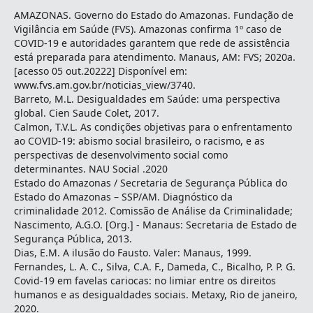
AMAZONAS. Governo do Estado do Amazonas. Fundação de
Vigilância em Saúde (FVS). Amazonas confirma 1º caso de
COVID-19 e autoridades garantem que rede de assistência
está preparada para atendimento. Manaus, AM: FVS; 2020a.
[acesso 05 out.20222] Disponível em:
www.fvs.am.gov.br/noticias_view/3740.
Barreto, M.L. Desigualdades em Saúde: uma perspectiva
global. Cien Saude Colet, 2017.
Calmon, T.V.L. As condições objetivas para o enfrentamento
ao COVID-19: abismo social brasileiro, o racismo, e as
perspectivas de desenvolvimento social como
determinantes. NAU Social .2020
Estado do Amazonas / Secretaria de Segurança Pública do
Estado do Amazonas – SSP/AM. Diagnóstico da
criminalidade 2012. Comissão de Análise da Criminalidade;
Nascimento, A.G.O. [Org.] - Manaus: Secretaria de Estado de
Segurança Pública, 2013.
Dias, E.M. A ilusão do Fausto. Valer: Manaus, 1999.
Fernandes, L. A. C., Silva, C.A. F., Dameda, C., Bicalho, P. P. G.
Covid-19 em favelas cariocas: no limiar entre os direitos
humanos e as desigualdades sociais. Metaxy, Rio de janeiro,
2020.