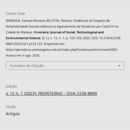
Como Citar
BARBOSA, Samara Moreira; BILOTTA, Patricia. Evidências do Impacto da
Vulnerabilidade Socioeconômica no Agravamento da Pandemia por Covid-19 na
Cidade de Manaus.
Fronteira: Journal of Social, Technological and
Environmental Science
,
[S. l.]
, v. 12, n. 1, p. 123–133, 2023. DOI: 10.21664/2238-
8869.2023v12i1.p123-133. Disponível em:
https://periodicos.unievangelica.edu.br/index.php/fronteiras/article/view/6563.
Acesso em: 6 ago. 2026.
Fomatos de Citação
Edição
v. 12 n. 1 (2023): FRONTEIRAS - ISSN 2238-8869
Seção
Artigos