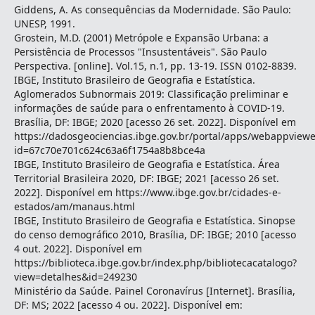
Giddens, A. As consequências da Modernidade. São Paulo:
UNESP, 1991.
Grostein, M.D. (2001) Metrópole e Expansão Urbana: a
Persistência de Processos "Insustentáveis". São Paulo
Perspectiva. [online]. Vol.15, n.1, pp. 13-19. ISSN 0102-8839.
IBGE, Instituto Brasileiro de Geografia e Estatística.
Aglomerados Subnormais 2019: Classificação preliminar e
informações de saúde para o enfrentamento à COVID-19.
Brasília, DF: IBGE; 2020 [acesso 26 set. 2022]. Disponível em
https://dadosgeociencias.ibge.gov.br/portal/apps/webappviewe
id=67c70e701c624c63a6f1754a8b8bce4a
IBGE, Instituto Brasileiro de Geografia e Estatística. Área
Territorial Brasileira 2020, DF: IBGE; 2021 [acesso 26 set.
2022]. Disponível em https://www.ibge.gov.br/cidades-e-
estados/am/manaus.html
IBGE, Instituto Brasileiro de Geografia e Estatística. Sinopse
do censo demográfico 2010, Brasília, DF: IBGE; 2010 [acesso
4 out. 2022]. Disponível em
https://biblioteca.ibge.gov.br/index.php/bibliotecacatalogo?
view=detalhes&id=249230
Ministério da Saúde. Painel Coronavírus [Internet]. Brasília,
DF: MS; 2022 [acesso 4 ou. 2022]. Disponível em: