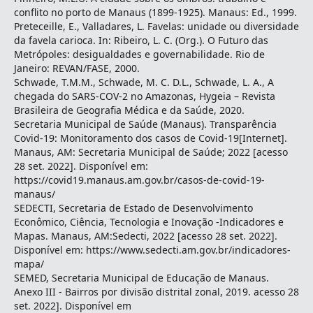
conflito no porto de Manaus (1899-1925). Manaus: Ed., 1999.
Preteceille, E., Valladares, L. Favelas: unidade ou diversidade
da favela carioca. In: Ribeiro, L. C. (Org.). O Futuro das
Metrópoles: desigualdades e governabilidade. Rio de
Janeiro: REVAN/FASE, 2000.
Schwade, T.M.M., Schwade, M. C. D.L., Schwade, L. A., A
chegada do SARS-COV-2 no Amazonas, Hygeia – Revista
Brasileira de Geografia Médica e da Saúde, 2020.
Secretaria Municipal de Saúde (Manaus). Transparência
Covid-19: Monitoramento dos casos de Covid-19[Internet].
Manaus, AM: Secretaria Municipal de Saúde; 2022 [acesso
28 set. 2022]. Disponível em:
https://covid19.manaus.am.gov.br/casos-de-covid-19-
manaus/
SEDECTI, Secretaria de Estado de Desenvolvimento
Econômico, Ciência, Tecnologia e Inovação -Indicadores e
Mapas. Manaus, AM:Sedecti, 2022 [acesso 28 set. 2022].
Disponível em: https://www.sedecti.am.gov.br/indicadores-
mapa/
SEMED, Secretaria Municipal de Educação de Manaus.
Anexo III - Bairros por divisão distrital zonal, 2019. acesso 28
set. 2022]. Disponível em