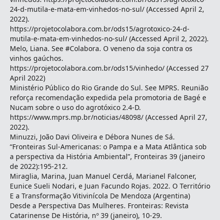
24-d-mutila-e-mata-em-vinhedos-no-sul/ (Accessed April 2,
2022).
https://projetocolabora.com.br/ods15/agrotoxico-24-d-
mutila-e-mata-em-vinhedos-no-sul/ (Accessed April 2, 2022).
Melo, Liana. See #Colabora. O veneno da soja contra os
vinhos gaúchos.
https://projetocolabora.com.br/ods15/vinhedo/ (Accessed 27
April 2022)
Ministério Público do Rio Grande do Sul. See MPRS. Reunião
reforça recomendação expedida pela promotoria de Bagé e
Nucam sobre o uso do agrotóxico 2.4-D.
https://www.mprs.mp.br/noticias/48098/ (Accessed April 27,
2022).
Minuzzi, João Davi Oliveira e Débora Nunes de Sá.
“Fronteiras Sul-Americanas: o Pampa e a Mata Atlântica sob
a perspectiva da História Ambiental”, Fronteiras 39 (janeiro
de 2022):195-212.
Miraglia, Marina, Juan Manuel Cerdá, Marianel Falconer,
Eunice Sueli Nodari, e Juan Facundo Rojas. 2022. O Território
E a Transformação Vitivinícola De Mendoza (Argentina)
Desde a Perspectiva Das Mulheres. Fronteiras: Revista
Catarinense De História, nº 39 (janeiro), 10-29.