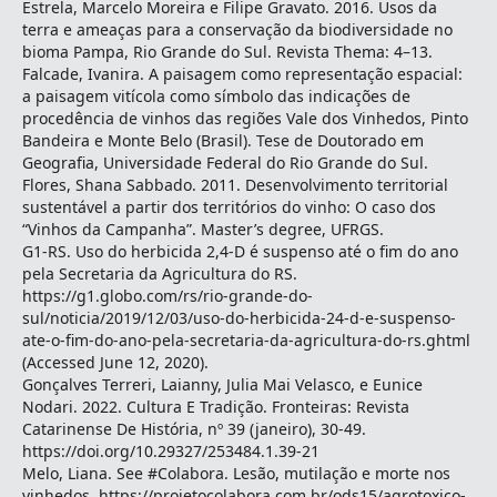
Estrela, Marcelo Moreira e Filipe Gravato. 2016. Usos da
terra e ameaças para a conservação da biodiversidade no
bioma Pampa, Rio Grande do Sul. Revista Thema: 4–13.
Falcade, Ivanira. A paisagem como representação espacial:
a paisagem vitícola como símbolo das indicações de
procedência de vinhos das regiões Vale dos Vinhedos, Pinto
Bandeira e Monte Belo (Brasil). Tese de Doutorado em
Geografia, Universidade Federal do Rio Grande do Sul.
Flores, Shana Sabbado. 2011. Desenvolvimento territorial
sustentável a partir dos territórios do vinho: O caso dos
“Vinhos da Campanha”. Master’s degree, UFRGS.
G1-RS. Uso do herbicida 2,4-D é suspenso até o fim do ano
pela Secretaria da Agricultura do RS.
https://g1.globo.com/rs/rio-grande-do-
sul/noticia/2019/12/03/uso-do-herbicida-24-d-e-suspenso-
ate-o-fim-do-ano-pela-secretaria-da-agricultura-do-rs.ghtml
(Accessed June 12, 2020).
Gonçalves Terreri, Laianny, Julia Mai Velasco, e Eunice
Nodari. 2022. Cultura E Tradição. Fronteiras: Revista
Catarinense De História, nº 39 (janeiro), 30-49.
https://doi.org/10.29327/253484.1.39-21
Melo, Liana. See #Colabora. Lesão, mutilação e morte nos
vinhedos. https://projetocolabora.com.br/ods15/agrotoxico-