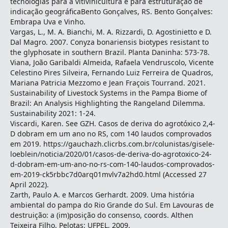
tecnologias para a vitivinicultura e para estruturação de
indicação geográficaBento Gonçalves, RS. Bento Gonçalves:
Embrapa Uva e Vinho.
Vargas, L., M. A. Bianchi, M. A. Rizzardi, D. Agostinietto e D.
Dal Magro. 2007. Conyza bonariensis biotypes resistant to
the glyphosate in southern Brazil. Planta Daninha: 573-78.
Viana, João Garibaldi Almeida, Rafaela Vendruscolo, Vicente
Celestino Pires Silveira, Fernando Luiz Ferreira de Quadros,
Mariana Patricia Mezzomo e Jean Fraçois Tourrand. 2021.
Sustainability of Livestock Systems in the Pampa Biome of
Brazil: An Analysis Highlighting the Rangeland Dilemma.
Sustainability 2021: 1-24.
Viscardi, Karen. See GZH. Casos de deriva do agrotóxico 2,4-
D dobram em um ano no RS, com 140 laudos comprovados
em 2019. https://gauchazh.clicrbs.com.br/colunistas/gisele-
loeblein/noticia/2020/01/casos-de-deriva-do-agrotoxico-24-
d-dobram-em-um-ano-no-rs-com-140-laudos-comprovados-
em-2019-ck5rbbc7d0arq01mvlv7a2hd0.html (Accessed 27
April 2022).
Zarth, Paulo A. e Marcos Gerhardt. 2009. Uma história
ambiental do pampa do Rio Grande do Sul. Em Lavouras de
destruição: a (im)posição do consenso, coords. Althen
Teixeira Filho. Pelotas: UFPEL, 2009.