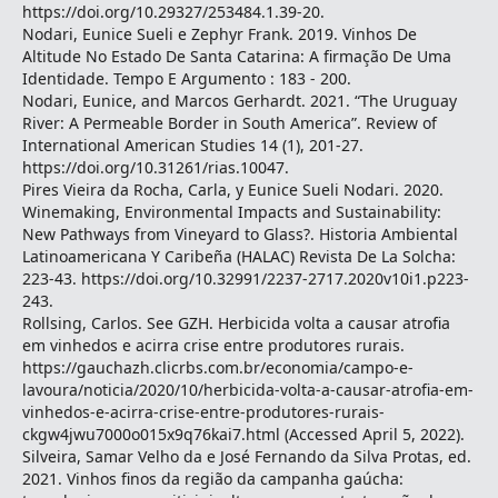
https://doi.org/10.29327/253484.1.39-20.
Nodari, Eunice Sueli e Zephyr Frank. 2019. Vinhos De
Altitude No Estado De Santa Catarina: A firmação De Uma
Identidade. Tempo E Argumento : 183 - 200.
Nodari, Eunice, and Marcos Gerhardt. 2021. “The Uruguay
River: A Permeable Border in South America”. Review of
International American Studies 14 (1), 201-27.
https://doi.org/10.31261/rias.10047.
Pires Vieira da Rocha, Carla, y Eunice Sueli Nodari. 2020.
Winemaking, Environmental Impacts and Sustainability:
New Pathways from Vineyard to Glass?. Historia Ambiental
Latinoamericana Y Caribeña (HALAC) Revista De La Solcha:
223-43. https://doi.org/10.32991/2237-2717.2020v10i1.p223-
243.
Rollsing, Carlos. See GZH. Herbicida volta a causar atrofia
em vinhedos e acirra crise entre produtores rurais.
https://gauchazh.clicrbs.com.br/economia/campo-e-
lavoura/noticia/2020/10/herbicida-volta-a-causar-atrofia-em-
vinhedos-e-acirra-crise-entre-produtores-rurais-
ckgw4jwu7000o015x9q76kai7.html (Accessed April 5, 2022).
Silveira, Samar Velho da e José Fernando da Silva Protas, ed.
2021. Vinhos finos da região da campanha gaúcha: