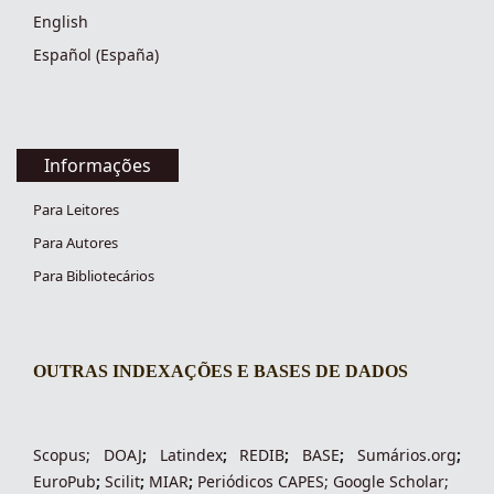
English
Español (España)
Informações
Para Leitores
Para Autores
Para Bibliotecários
OUTRAS INDEXAÇÕES E BASES DE DADOS
indexacoes-fronteiras
Scopus
;
DOAJ
;
Latindex
;
REDIB
;
BASE
;
Sumários.org
;
EuroPub
;
Scilit
;
MIAR
;
Periódico
s
CAPES
;
Google Scholar
;