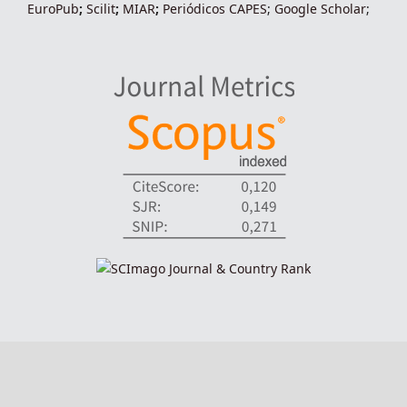
EuroPub
;
Scilit
;
MIAR
;
Periódico
s
CAPES
;
Google Scholar
;
indexadores-fronteiras