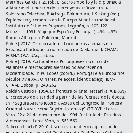
Martínez García P 2015b. El Sacro Imperio y la diplomacia
atlántica: el Itinerario de Hieronymus Münzer. In JÁ
Solórzano Telechea, B Arízaga Bolumburu, L Sicking (ed.).
Diplomacia y comercio en la Europa Atlántica medieval.
Instituto de Estudios Riojanos, Logroño, p. 103-122.
Münzer J. 1991. Viaje por España y Portugal (1494-1495).
Ramón Alba (ed.), Polifemo, Madrid.
Pohle J 2017. Os mercadores-banqueiros alemães e a
Expansão Portuguesa no reinado de D. Manuel I. CHAM,
FCSH/NOVA-UAc, Lisboa.
Pohle J 2019. Portugal e os Portugueses no olhar de
viajantes e mercadores alemães no alvorecer da
Modernidade. In PC Lopes (coord.). Portugal e a Europa nos
séculos XV e XVI. Olhares, relações, identidade(s). IEM-
CHAM, Lisboa, p. 243-262.
Roldán Castro F 1994. La frontera oriental Nazari (s. XIII-XVI).
El concepto de alteridad a partir de las fuentes de la época.
In P Segura Artero (coord.). Actas del Congreso la Frontera
Oriental Nazarí como Sujeto Histórico (S.XIII-XVI) : Lorca-
Vera, 22 a 24 de noviembre de 1994. Instituto de Estudios
Almerienses, Lorca-Vera, p. 563-569.
Salicrú i Lluch R 2010. Usi e costumi iberici agli occhi dei
viaggiatori europei del Quattrocento. In G Teresa Colesanti