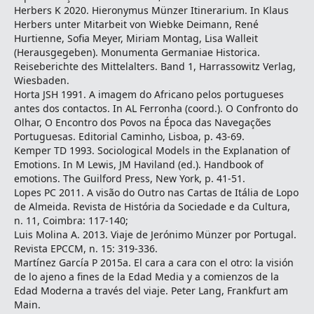
Herbers K 2020. Hieronymus Münzer Itinerarium. In Klaus
Herbers unter Mitarbeit von Wiebke Deimann, René
Hurtienne, Sofia Meyer, Miriam Montag, Lisa Walleit
(Herausgegeben). Monumenta Germaniae Historica.
Reiseberichte des Mittelalters. Band 1, Harrassowitz Verlag,
Wiesbaden.
Horta JSH 1991. A imagem do Africano pelos portugueses
antes dos contactos. In AL Ferronha (coord.). O Confronto do
Olhar, O Encontro dos Povos na Época das Navegações
Portuguesas. Editorial Caminho, Lisboa, p. 43-69.
Kemper TD 1993. Sociological Models in the Explanation of
Emotions. In M Lewis, JM Haviland (ed.). Handbook of
emotions. The Guilford Press, New York, p. 41-51.
Lopes PC 2011. A visão do Outro nas Cartas de Itália de Lopo
de Almeida. Revista de História da Sociedade e da Cultura,
n. 11, Coimbra: 117-140;
Luis Molina A. 2013. Viaje de Jerónimo Münzer por Portugal.
Revista EPCCM, n. 15: 319-336.
Martínez García P 2015a. El cara a cara con el otro: la visión
de lo ajeno a fines de la Edad Media y a comienzos de la
Edad Moderna a través del viaje. Peter Lang, Frankfurt am
Main.