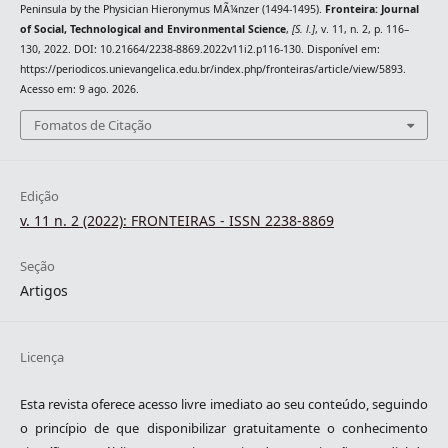
Peninsula by the Physician Hieronymus MÃ¼nzer (1494-1495).
Fronteira: Journal
of Social, Technological and Environmental Science
,
[S. l.]
, v. 11, n. 2, p. 116–
130, 2022. DOI: 10.21664/2238-8869.2022v11i2.p116-130. Disponível em:
https://periodicos.unievangelica.edu.br/index.php/fronteiras/article/view/5893.
Acesso em: 9 ago. 2026.
Fomatos de Citação
Edição
v. 11 n. 2 (2022): FRONTEIRAS - ISSN 2238-8869
Seção
Artigos
Licença
Esta revista oferece acesso livre imediato ao seu conteúdo, seguindo
o princípio de que disponibilizar gratuitamente o conhecimento