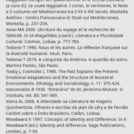
(a cura di). Le usate leggiadrie. I cortei, le cerimonie, le feste
e il costume nel Mediterraneo tra il XV e XVI secolo. Montella
Avellino : Centro Francescano di Studi sul Mediterraneo,
Montella, p. 237-254.
Seixo MA 2000. L’écriture du voyage et le recherche de
l’altérité. In IA Magalhães (coord.). Literatura e Pluralidade
Cultural. Cosmos, Lisboa, p. 777-783.
Todorov T 1990. Nous et les autres. La réflexion française sur
la diversité humaine. Seuil, Paris.
Todorov T 2019. A conquista da América. A questão do outro.
Martins Fontes, São Paulo.
Tooby J, Cosmides L 1990. The Past Explains the Present:
Emotional Adaptations and the Structure of Ancestral
Environments. Ethology and Sociobiology, n. 11: 375-424.
Vasconcelos B 1930. “Itinerário” do Dr. Jerónimo Münzer. O
Instituto, Vol. 80: 541-569.
Vieira AL 2008. A Alteridade na Literatura de Viagens
Quinhentista. Olhares e escritas de jean de Léry e de Fernão
Cardim sobre o Índio Brasileiro, Colibri, Lisboa.
Woodward K 1997. Concepts of Identity and Difference. In K
Woodward (ed.): Identity and difference. Sage Publications,
London, p. 7-59.