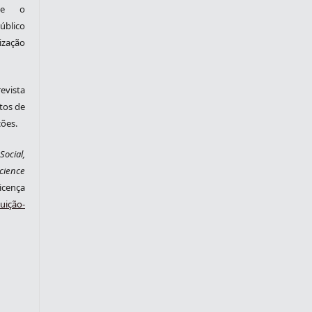
nte o
blico
zação
evista
tos de
ções.
ocial,
cience
cença
ição-