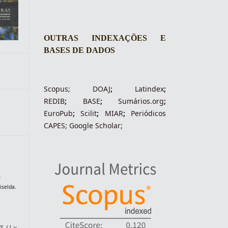
OUTRAS INDEXAÇÕES E
BASES DE DADOS
Scopus
;
DOAJ
;
Latindex
;
REDIB
;
BASE
;
Sumários.org
;
EuroPub
;
Scilit
;
MIAR
;
Periódico
s
CAPES
;
Google Scholar
;
-
selda.
[S. l.]
, v.