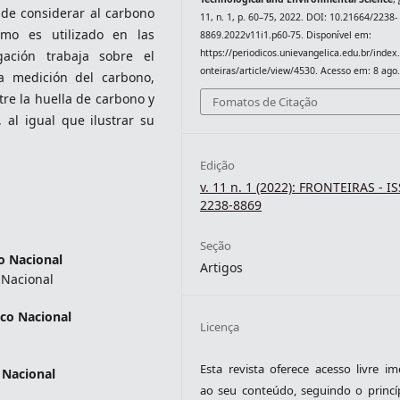
 de considerar al carbono
11, n. 1, p. 60–75, 2022. DOI: 10.21664/2238-
omo es utilizado en las
8869.2022v11i1.p60-75. Disponível em:
https://periodicos.unievangelica.edu.br/index
gación trabaja sobre el
onteiras/article/view/4530. Acesso em: 8 ago
la medición del carbono,
re la huella de carbono y
Fomatos de Citação
, al igual que ilustrar su
Edição
v. 11 n. 1 (2022): FRONTEIRAS - I
2238-8869
Seção
co Nacional
Artigos
o Nacional
ico Nacional
Licença
Esta revista oferece acesso livre im
o Nacional
ao seu conteúdo, seguindo o princí