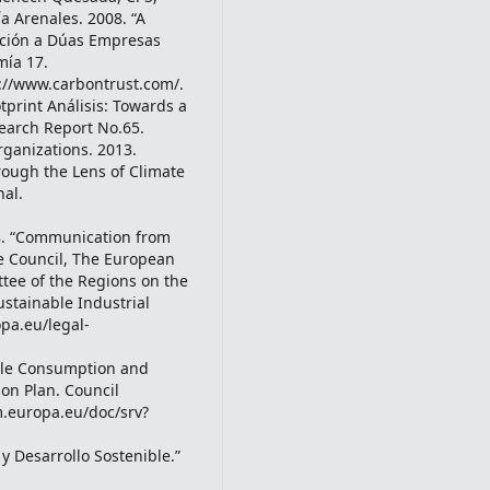
a Arenales. 2008. “A
ación a Dúas Empresas
mía 17.
s://www.carbontrust.com/.
tprint Análisis: Towards a
search Report No.65.
rganizations. 2013.
ough the Lens of Climate
nal.
8. “Communication from
e Council, The European
ee of the Regions on the
stainable Industrial
opa.eu/legal-
able Consumption and
ion Plan. Council
um.europa.eu/doc/srv?
y Desarrollo Sostenible.”