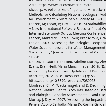
ICF International Inc. 2018. “Work ICF.” Climate 
2018. https://www.icf.com/work/climate.
Kitzes, J., A. Peller, S. Goldfinger, and M. Wacke
Methods for Calculating National Ecological Foot
for Environment & Sustainable Society 41: 1–9.
Lenzen, M; Foran, B; Dey, C. 2006. “Sustainabilit
A New International Software Based on Input-Ou
Intermediate Input-Output Meeting Conference, 
Lenzen, Manfred; Lundie, Sven; Bransgrove, Grant
Fabian. 2003. “Assessing the Ecological Footprin
Water Supplier: Lessons for Water Management
Sustainability.” Journal of Environmental Plan
113–41.
Lin, David, Laurel Hanscom, Adeline Murthy, Ales
Evans, Evan Neill, Maria Mancini, et al. 2018. “Ec
Accounting for Countries: Updates and Results o
Accounts, 2012–2018.” Resources 7 (3): 58.
https://doi.org/10.3390/resources7030058.
Monfreda, C., M. Wackernagel, and D. Deumling.
National Natural Capital Accounts Based on Deta
and Biological Capacity Assessments.” Land Use 
Murray, J; Dey, M. 2007. “Assessing the Impacts o
Penela, Adolfo Carballo, María Do Carme García 