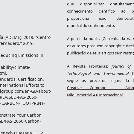
que disponibilizar gratuitame
conhecimento científico ao pú
proporciona maior democrati
mundial do conhecimento.
a (ADEME). 2019. “Centro
A partir da publicação realizada na r
vernadero.” 2019.
os autores possuem copyright e direi
publicação de seus artigos sem restri
 Reducing Emissions in
A Revista Fronteiras:
Journal of S
bility/climate-
tml.
Technological and Environmental S
andards, Certificacion,
segue os preceitos legais da li
ternational Efforts to
Creative Commons - Atribu
bsigroup.com/en-GB/about-
NãoComercial 4.0 Internacional
.
-REVISED-PAS-2050-
O-CARBON-FOOTPRINT-
onstrate Your Carbon
-GB/PAS-2060-Carbon-
oménech Quesada, C. S;