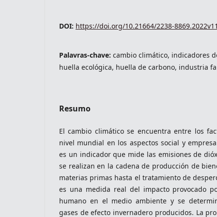
DOI:
https://doi.org/10.21664/2238-8869.2022v1
indexacoes-fronteiras
Palavras-chave:
cambio climático, indicadores 
huella ecológica, huella de carbono, industria f
Resumo
El cambio climático se encuentra entre los fa
nivel mundial en los aspectos social y empresar
es un indicador que mide las emisiones de dió
se realizan en la cadena de producción de bien
indexadores-fronteiras
materias primas hasta el tratamiento de desperd
es una medida real del impacto provocado por
humano en el medio ambiente y se determin
gases de efecto invernadero producidos. La pro