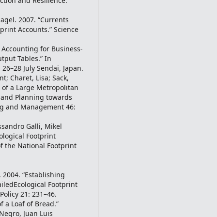
Action and Resilience.
rnagel. 2007. “Currents
print Accounts.” Science
y Accounting for Business-
tput Tables.” In
26–28 July Sendai, Japan.
; Charet, Lisa; Sack,
t of a Large Metropolitan
 and Planning towards
ning and Management 46:
sandro Galli, Mikel
ological Footprint
f the National Footprint
 2004. “Establishing
iledEcological Footprint
Policy 21: 231–46.
f a Loaf of Bread.”
Negro, Juan Luis