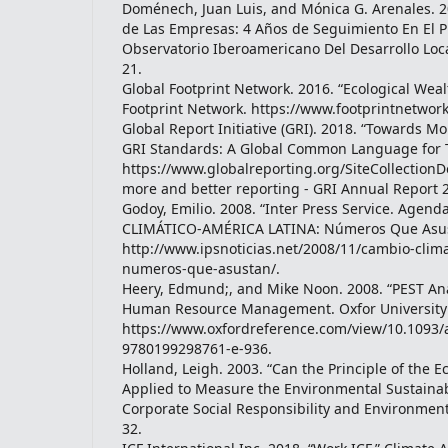
Doménech, Juan Luis, and Mónica G. Arenales. 20
de Las Empresas: 4 Años de Seguimiento En El Pu
Observatorio Iberoamericano Del Desarrollo Loca
21.
Global Footprint Network. 2016. “Ecological Weal
Footprint Network. https://www.footprintnetwork
Global Report Initiative (GRI). 2018. “Towards M
GRI Standards: A Global Common Language for 
https://www.globalreporting.org/SiteCollectio
more and better reporting - GRI Annual Report 
Godoy, Emilio. 2008. “Inter Press Service. Agen
CLIMÁTICO-AMÉRICA LATINA: Números Que Asus
http://www.ipsnoticias.net/2008/11/cambio-clima
numeros-que-asustan/.
Heery, Edmund;, and Mike Noon. 2008. “PEST Anal
Human Resource Management. Oxfor University 
https://www.oxfordreference.com/view/10.1093/
9780199298761-e-936.
Holland, Leigh. 2003. “Can the Principle of the E
Applied to Measure the Environmental Sustainabi
Corporate Social Responsibility and Environme
32.