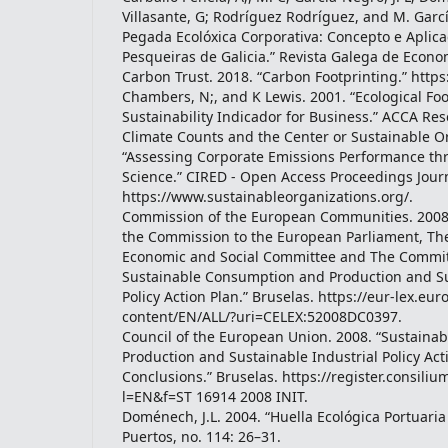
Villasante, G; Rodríguez Rodríguez, and M. Garcí
Pegada Ecolóxica Corporativa: Concepto e Aplic
Pesqueiras de Galicia.” Revista Galega de Econo
Carbon Trust. 2018. “Carbon Footprinting.” http
Chambers, N;, and K Lewis. 2001. “Ecological Foo
Sustainability Indicador for Business.” ACCA Re
Climate Counts and the Center or Sustainable O
“Assessing Corporate Emissions Performance thr
Science.” CIRED - Open Access Proceedings Jour
https://www.sustainableorganizations.org/.
Commission of the European Communities. 200
the Commission to the European Parliament, Th
Economic and Social Committee and The Committ
Sustainable Consumption and Production and Su
Policy Action Plan.” Bruselas. https://eur-lex.eur
content/EN/ALL/?uri=CELEX:52008DC0397.
Council of the European Union. 2008. “Sustain
Production and Sustainable Industrial Policy Act
Conclusions.” Bruselas. https://register.consili
l=EN&f=ST 16914 2008 INIT.
Doménech, J.L. 2004. “Huella Ecológica Portuaria 
Puertos, no. 114: 26–31.