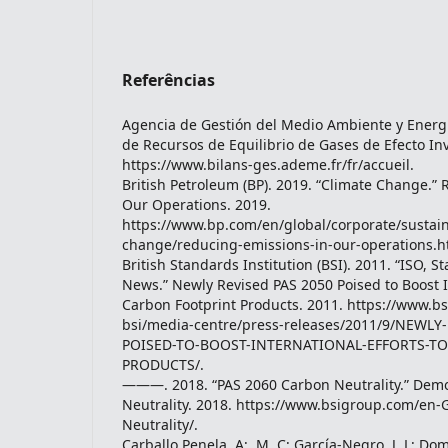
Referências
Agencia de Gestión del Medio Ambiente y Energí
de Recursos de Equilibrio de Gases de Efecto In
https://www.bilans-ges.ademe.fr/fr/accueil.
British Petroleum (BP). 2019. “Climate Change.”
Our Operations. 2019.
https://www.bp.com/en/global/corporate/sustaina
change/reducing-emissions-in-our-operations.h
British Standards Institution (BSI). 2011. “ISO, St
News.” Newly Revised PAS 2050 Poised to Boost In
Carbon Footprint Products. 2011. https://www.
bsi/media-centre/press-releases/2011/9/NEWLY
POISED-TO-BOOST-INTERNATIONAL-EFFORTS-T
PRODUCTS/.
———. 2018. “PAS 2060 Carbon Neutrality.” Dem
Neutrality. 2018. https://www.bsigroup.com/en
Neutrality/.
Carballo Penela, A;, M. C; García-Negro, J. L; D