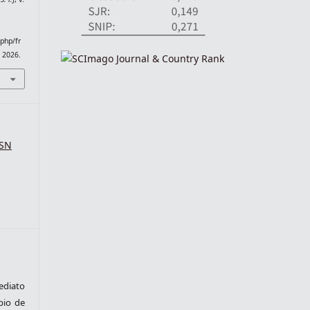
.php/fr
. 2026.
SSN
ediato
pio de