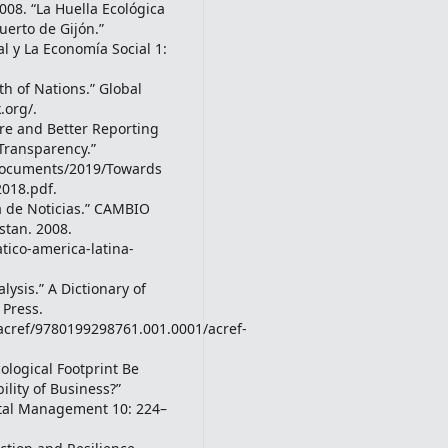
08. “La Huella Ecológica
erto de Gijón.”
l y La Economía Social 1:
th of Nations.” Global
.org/.
ore and Better Reporting
Transparency.”
nDocuments/2019/Towards
2018.pdf.
da de Noticias.” CAMBIO
tan. 2008.
tico-america-latina-
ysis.” A Dictionary of
Press.
acref/9780199298761.001.0001/acref-
cological Footprint Be
lity of Business?”
ntal Management 10: 224–