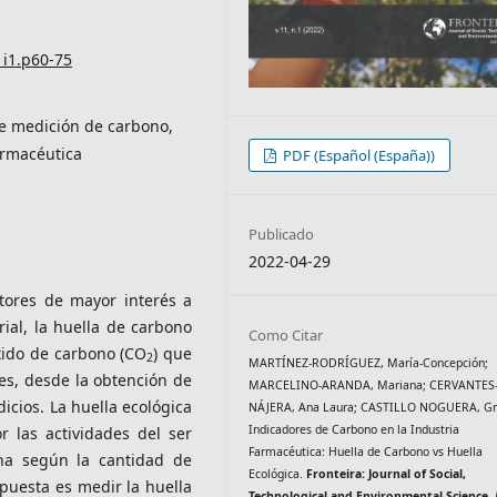
1i1.p60-75
de medición de carbono,
armacéutica
PDF (Español (España))
Publicado
2022-04-29
ctores de mayor interés a
ial, la huella de carbono
Como Citar
xido de carbono (CO
) que
2
MARTÍNEZ-RODRÍGUEZ, María-Concepción;
es, desde la obtención de
MARCELINO-ARANDA, Mariana; CERVANTES
icios. La huella ecológica
NÁJERA, Ana Laura; CASTILLO NOGUERA, Gri
Indicadores de Carbono en la Industria
 las actividades del ser
Farmacéutica: Huella de Carbono vs Huella
a según la cantidad de
Ecológica.
Fronteira: Journal of Social,
puesta es medir la huella
Technological and Environmental Science
,