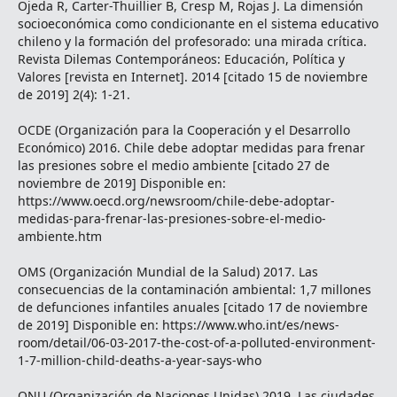
Ojeda R, Carter-Thuillier B, Cresp M, Rojas J. La dimensión
socioeconómica como condicionante en el sistema educativo
chileno y la formación del profesorado: una mirada crítica.
Revista Dilemas Contemporáneos: Educación, Política y
Valores [revista en Internet]. 2014 [citado 15 de noviembre
de 2019] 2(4): 1-21.
OCDE (Organización para la Cooperación y el Desarrollo
Económico) 2016. Chile debe adoptar medidas para frenar
las presiones sobre el medio ambiente [citado 27 de
noviembre de 2019] Disponible en:
https://www.oecd.org/newsroom/chile-debe-adoptar-
medidas-para-frenar-las-presiones-sobre-el-medio-
ambiente.htm
OMS (Organización Mundial de la Salud) 2017. Las
consecuencias de la contaminación ambiental: 1,7 millones
de defunciones infantiles anuales [citado 17 de noviembre
de 2019] Disponible en: https://www.who.int/es/news-
room/detail/06-03-2017-the-cost-of-a-polluted-environment-
1-7-million-child-deaths-a-year-says-who
ONU (Organización de Naciones Unidas) 2019. Las ciudades