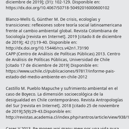
diciembre de 2019]; (31): 102-129. Disponible en:
https://dx.doi.org/10.4067/S0718-50492016000600102
Blanco-Wells G, Günther M. De crisis, ecologías y
transiciones: reflexiones sobre teoría social latinoamericana
frente al cambio ambiental global. Revista Colombiana de
Sociología [revista en Internet]. 2019 [citado 8 de diciembre
de 2019]; 42 (1):19-40. Disponible en:
http://dx.doi.org/10.15446/rcs.v42n1.73190
CAPP (Centro de Análisis de Políticas Públicas) 2013. Centro
de Análisis de Políticas Públicas, Universidad de Chile
[citado 17 de diciembre de 2019] Disponible en:
https://www.uchile.cl/publicaciones/97817/informe-pais-
estado-del-medio-ambiente-en-chile-2012
Castillo M. Pueblo Mapuche y sufrimiento ambiental en el
caso de Boyeco. La dimensión socioecológica de la
desigualdad en Chile contemporáneo. Revista Antropologías
del Sur [revista en Internet]. 2018 [citado 25 de noviembre
de 2019];5(9):29-43.Disponible en:
http://revistas.academia.cl/index.php/rantros/article/view/938/
Cares V 2013. Re mogen waj mapu mew por una vida pura