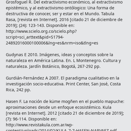
Grosfoguel R. Del extractivismo económico, al extractivismo
epistémico, y al extractivismo ontólogico: Una forma de
destructiva de conocer, ser y estar en el Mundo. Tabula
Rasa, [revista en Internet]. 2016 [citado 21 de diciembre de
2019]; (24): 123-143. Disponible en:
http://www.scielo.org.co/scielo.php?
script=sci_arttext&pid=S1794-
24892016000100006&lng=es&nrm=iso&tlng=es
Gudynas E 2010. Imágenes, ideas y conceptos sobre la
naturaleza en América Latina. En. L Montenegro. Cultura y
naturaleza. Jardín Botánico, Bogotá, 267-292 pp.
Gurdián-Fernández A 2007. El paradigma cualitativo en la
investigación socio-educativa. Print Center, San José, Costa
Rica, 242 pp.
Hasen F. La noción de küme mogñen en el pueblo mapuche:
aproximaciones desde un enfoque ecosistémico. Kula
[revista en Internet]. 2012 [citado 21 de diciembre de 2019];
(7): 96-114. Disponible en:
http://www.revistakula.com.ar/wp-
content/uploads/2014/02/KULA_7-7-HASEN-NARVAEZ.pdf