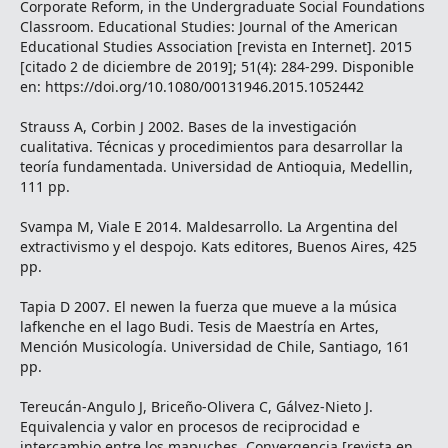
Corporate Reform, in the Undergraduate Social Foundations
Classroom. Educational Studies: Journal of the American
Educational Studies Association [revista en Internet]. 2015
[citado 2 de diciembre de 2019]; 51(4): 284-299. Disponible
en: https://doi.org/10.1080/00131946.2015.1052442
Strauss A, Corbin J 2002. Bases de la investigación
cualitativa. Técnicas y procedimientos para desarrollar la
teoría fundamentada. Universidad de Antioquia, Medellin,
111 pp.
Svampa M, Viale E 2014. Maldesarrollo. La Argentina del
extractivismo y el despojo. Kats editores, Buenos Aires, 425
pp.
Tapia D 2007. El newen la fuerza que mueve a la música
lafkenche en el lago Budi. Tesis de Maestría en Artes,
Mención Musicología. Universidad de Chile, Santiago, 161
pp.
Tereucán-Angulo J, Briceño-Olivera C, Gálvez-Nieto J.
Equivalencia y valor en procesos de reciprocidad e
intercambio entre los mapuches. Convergencia [revista en