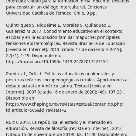
Interculturalidad para la formación inicial docente: Desafíos
para construir un diálogo intercultural. Ediciones
Universidad Católica de Temuco, Chile, 9 pp.
Quintriqueo S, Riquelme E, Morales S, Quilaqueo D,
Gutiérrez M 2017. Conocimiento educativo en el contexto
escolar y en la educación familiar mapuche: principales
tensiones epistemológicas. Revista Brasileira de Educação
[revista en Internet]. 2013 [citado 17 de diciembre 2019];
22(71): 1-19. Disponible en:
https://dx.doi.org/10.1590/s1413-24782017227154
Ramírez L, Ortíz L. Políticas educativas neoliberales y
posturas teóricas sociopedagógicas rurales. Aportaciones al
debate actual en América Latina. Textual [revista en
Internet]. 2007 [citado 16 de enero de 2020]; (49), 197-231.
Disponible en
https://www.chapingo.mx/revistas/textual/contenido.php?
id_articulo=565&id_revistas=2
Ruiz C 2012. La república, el estado y el mercado en
educación. Revista de filosofía [revista en Internet]. 2012
[citado 15 de noviembre de 2019]; 68: 11-28. Disponible en: