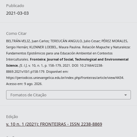
Publicado
2021-03-03
Como Citar
BELTRÁN-VELIZ, Juan Carlos; TEREUCÁN ANGULO, Julio Cesar; PÉREZ MORALES,
Sergio Hernán; KLENNER LOEBEL, Maura Paulina. Relación Mapuche y Naturaleza:
Fundamentos Epistémicos para una Educación Ambiental en Contextos
Interculturales.
Fronteira: Journal of Social, Technological and Environmental
Science
,
[S. l.]
, v. 10, n. 1, p. 158–179, 2021. DOI: 10.21664/2238-
8869.2021v10i1.p158-179. Disponível em:
https://periodicos.unievangelica.edu.br/index.php/fronteiras/article/view/4434.
Acesso em: 9 ago. 2026.
Fomatos de Citação
Edição
v. 10 n. 1 (2021): FRONTEIRAS - ISSN 2238-8869