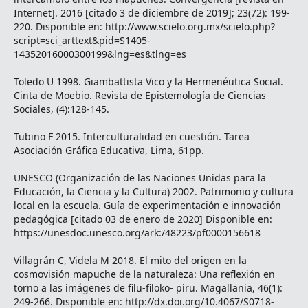
Internet]. 2016 [citado 3 de diciembre de 2019]; 23(72): 199-
220. Disponible en: http://www.scielo.org.mx/scielo.php?
script=sci_arttext&pid=S1405-
14352016000300199&lng=es&tlng=es
Toledo U 1998. Giambattista Vico y la Hermenéutica Social.
Cinta de Moebio. Revista de Epistemología de Ciencias
Sociales, (4):128-145.
Tubino F 2015. Interculturalidad en cuestión. Tarea
Asociación Gráfica Educativa, Lima, 61pp.
UNESCO (Organización de las Naciones Unidas para la
Educación, la Ciencia y la Cultura) 2002. Patrimonio y cultura
local en la escuela. Guía de experimentación e innovación
pedagógica [citado 03 de enero de 2020] Disponible en:
https://unesdoc.unesco.org/ark:/48223/pf0000156618
Villagrán C, Videla M 2018. El mito del origen en la
cosmovisión mapuche de la naturaleza: Una reflexión en
torno a las imágenes de filu-filoko- piru. Magallania, 46(1):
249-266. Disponible en: http://dx.doi.org/10.4067/S0718-