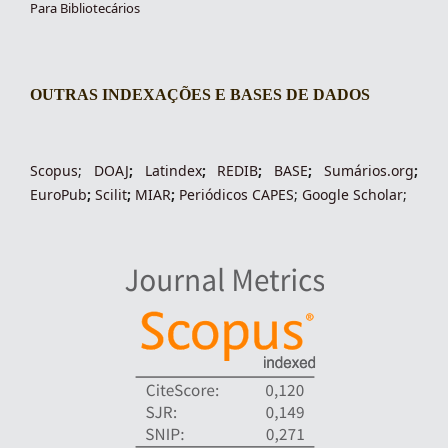
Para Bibliotecários
OUTRAS INDEXAÇÕES E BASES DE DADOS
indexacoes-fronteiras
Scopus
;
DOAJ
;
Latindex
;
REDIB
;
BASE
;
Sumários.org
;
EuroPub
;
Scilit
;
MIAR
;
Periódico
s
CAPES
;
Google Scholar
;
indexadores-fronteiras