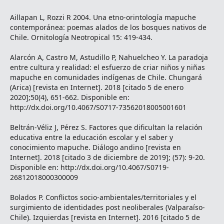
Aillapan L, Rozzi R 2004. Una etno-orintología mapuche
contemporánea: poemas alados de los bosques nativos de
Chile. Ornitología Neotropical 15: 419-434.
Alarcón A, Castro M, Astudillo P, Nahuelcheo Y. La paradoja
entre cultura y realidad: el esfuerzo de criar niños y niñas
mapuche en comunidades indígenas de Chile. Chungará
(Arica) [revista en Internet]. 2018 [citado 5 de enero
2020];50(4), 651-662. Disponible en:
http://dx.doi.org/10.4067/S0717-73562018005001601
Beltrán-Véliz J, Pérez S. Factores que dificultan la relación
educativa entre la educación escolar y el saber y
conocimiento mapuche. Diálogo andino [revista en
Internet]. 2018 [citado 3 de diciembre de 2019]; (57): 9-20.
Disponible en: http://dx.doi.org/10.4067/S0719-
26812018000300009
Bolados P. Conflictos socio-ambientales/territoriales y el
surgimiento de identidades post neoliberales (Valparaíso-
Chile). Izquierdas [revista en Internet]. 2016 [citado 5 de