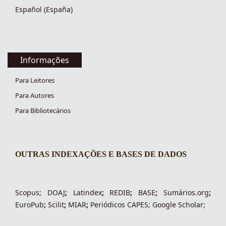
Español (España)
Informações
Para Leitores
Para Autores
Para Bibliotecários
OUTRAS INDEXAÇÕES E BASES DE DADOS
indexacoes-fronteiras
Scopus
;
DOAJ
;
Latindex
;
REDIB
;
BASE
;
Sumários.org
;
EuroPub
;
Scilit
;
MIAR
;
Periódico
s
CAPES
;
Google Scholar
;