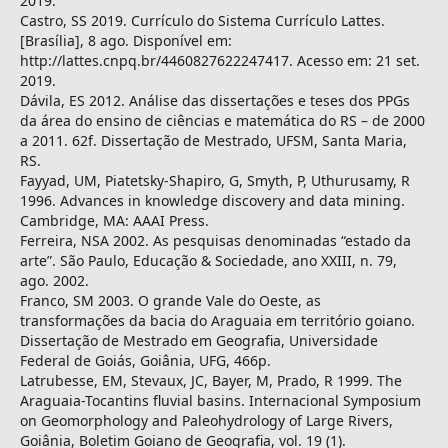
2019.
Castro, SS 2019. Currículo do Sistema Currículo Lattes.
[Brasília], 8 ago. Disponível em:
http://lattes.cnpq.br/4460827622247417. Acesso em: 21 set.
2019.
Dávila, ES 2012. Análise das dissertações e teses dos PPGs
da área do ensino de ciências e matemática do RS – de 2000
a 2011. 62f. Dissertação de Mestrado, UFSM, Santa Maria,
RS.
Fayyad, UM, Piatetsky-Shapiro, G, Smyth, P, Uthurusamy, R
1996. Advances in knowledge discovery and data mining.
Cambridge, MA: AAAI Press.
Ferreira, NSA 2002. As pesquisas denominadas “estado da
arte”. São Paulo, Educação & Sociedade, ano XXIII, n. 79,
ago. 2002.
Franco, SM 2003. O grande Vale do Oeste, as
transformações da bacia do Araguaia em território goiano.
Dissertação de Mestrado em Geografia, Universidade
Federal de Goiás, Goiânia, UFG, 466p.
Latrubesse, EM, Stevaux, JC, Bayer, M, Prado, R 1999. The
Araguaia-Tocantins fluvial basins. Internacional Symposium
on Geomorphology and Paleohydrology of Large Rivers,
Goiânia, Boletim Goiano de Geografia, vol. 19 (1).