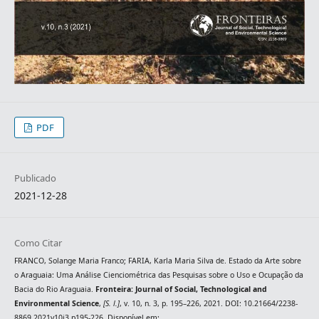
PDF
Publicado
2021-12-28
Como Citar
FRANCO, Solange Maria Franco; FARIA, Karla Maria Silva de. Estado da Arte sobre
o Araguaia: Uma Análise Cienciométrica das Pesquisas sobre o Uso e Ocupação da
Bacia do Rio Araguaia.
Fronteira: Journal of Social, Technological and
Environmental Science
,
[S. l.]
, v. 10, n. 3, p. 195–226, 2021. DOI: 10.21664/2238-
8869.2021v10i3.p195-226. Disponível em: