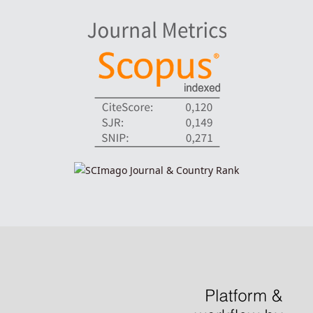
indexadores-fronteiras