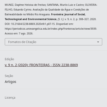
MUNIZ, Daphne Heloisa de Freitas; SANTANA, Murilo Luiz e Castro; OLIVEIRA-
FILHO, Eduardo Cyrino. Avaliação da Qualidade da Água e Condições de
Balneabilidade no Médio Rio Araguaia.
Fronteira: Journal of Social,
Technological and Environmental Science
,
[S. l.]
, v. 9, n. 2, p. 308–327, 2020.
DOI: 10.21664/2238-8869.2020v9i1.p07-15. Disponível em:
https://periodicos.unievangelica.edu.br/index.php/fronteiras/article/view/3939.
Acesso em: 7 ago. 2026.
Fomatos de Citação
Edição
v. 9 n. 2 (2020): FRONTEIRAS - ISSN 2238-8869
Seção
Artigos
Licença