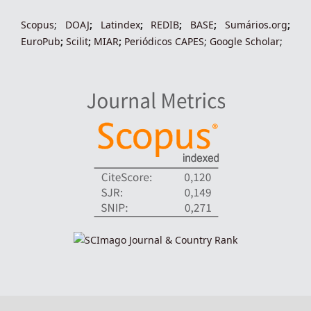
Scopus
;
DOAJ
;
Latindex
;
REDIB
;
BASE
;
Sumários.org
;
EuroPub
;
Scilit
;
MIAR
;
Periódico
s
CAPES
;
Google Scholar
;
indexadores-fronteiras