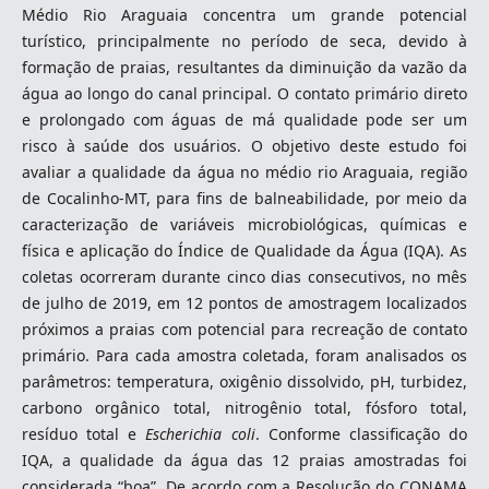
Médio Rio Araguaia concentra um grande potencial
turístico, principalmente no período de seca, devido à
formação de praias, resultantes da diminuição da vazão da
água ao longo do canal principal. O contato primário direto
e prolongado com águas de má qualidade pode ser um
risco à saúde dos usuários. O objetivo deste estudo foi
avaliar a qualidade da água no médio rio Araguaia, região
de Cocalinho-MT, para fins de balneabilidade, por meio da
caracterização de variáveis microbiológicas, químicas e
física e aplicação do Índice de Qualidade da Água (IQA). As
coletas ocorreram durante cinco dias consecutivos, no mês
de julho de 2019, em 12 pontos de amostragem localizados
próximos a praias com potencial para recreação de contato
primário. Para cada amostra coletada, foram analisados os
parâmetros: temperatura, oxigênio dissolvido, pH, turbidez,
carbono orgânico total, nitrogênio total, fósforo total,
resíduo total e
Escherichia coli
. Conforme classificação do
IQA, a qualidade da água das 12 praias amostradas foi
considerada “boa”. De acordo com a Resolução do CONAMA