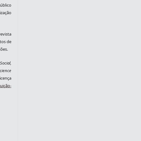
blico
zação
evista
tos de
ções.
ocial,
cience
cença
ição-