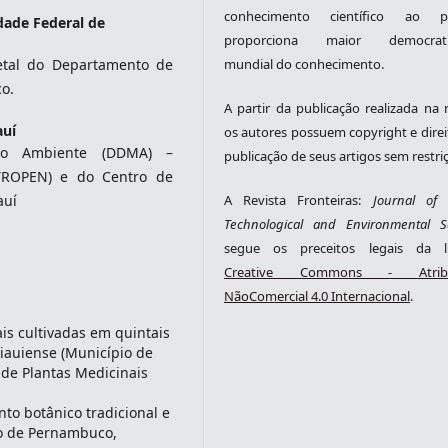
conhecimento científico ao pú
dade Federal de
proporciona maior democrati
etal do Departamento de
mundial do conhecimento.
o.
A partir da publicação realizada na r
auí
os autores possuem copyright e direi
io Ambiente (DDMA) –
publicação de seus artigos sem restri
TROPEN) e do Centro de
auí
A Revista Fronteiras:
Journal of S
Technological and Environmental S
segue os preceitos legais da li
Creative Commons - Atribu
NãoComercial 4.0 Internacional
.
is cultivadas em quintais
iauiense (Município de
a de Plantas Medicinais
o botânico tradicional e
o de Pernambuco,