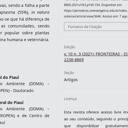
vas, sendo a folha a parte
8869.2021v10i3.p145-154. Disponível em:
https://periodicos.unievangelica.edu.br/index
taplasma (55%),
in natura
onteiras/article/view/3646. Acesso em: 7 ago
cou-se que há diferença de
 as comunidades, sendo
Fomatos de Citação
r popular sobre plantas
ina humana e veterinária.
Edição
v. 10 n. 3 (2021): FRONTEIRAS - I
2238-8869
Seção
l do Piauí
Artigos
io Ambiente (DDMA) –
PEN) - Doutorado
Licença
ral do Piauí
io Ambiente (DDMA) –
Esta revista oferece acesso livre im
TROPEN) e de Centro de
ao seu conteúdo, seguindo o princí
auí
que disponibilizar gratuitame