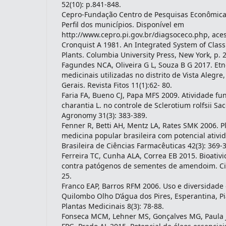
52(10): p.841-848.
Cepro-Fundação Centro de Pesquisas Econômicas 
Perfil dos municípios. Disponível em
http://www.cepro.pi.gov.br/diagsoceco.php, aces
Cronquist A 1981. An Integrated System of Classi
Plants. Columbia University Press, New York, p. 
Fagundes NCA, Oliveira G L, Souza B G 2017. Et
medicinais utilizadas no distrito de Vista Alegre
Gerais. Revista Fitos 11(1):62- 80.
Faria FA, Bueno CJ, Papa MFS 2009. Atividade f
charantia L. no controle de Sclerotium rolfsii Sa
Agronomy 31(3): 383-389.
Fenner R, Betti AH, Mentz LA, Rates SMK 2006. Pl
medicina popular brasileira com potencial ativid
Brasileira de Ciências Farmacêuticas 42(3): 369-
Ferreira TC, Cunha ALA, Correa EB 2015. Bioativi
contra patógenos de sementes de amendoim. Ciên
25.
Franco EAP, Barros RFM 2006. Uso e diversidade
Quilombo Olho D’água dos Pires, Esperantina, Pia
Plantas Medicinais 8(3): 78-88.
Fonseca MCM, Lehner MS, Gonçalves MG, Paula Jú