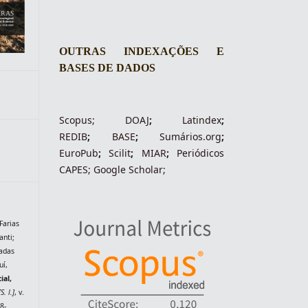
OUTRAS INDEXAÇÕES E
BASES DE DADOS
Scopus
;
DOAJ
;
Latindex
;
REDIB
;
BASE
;
Sumários.org
;
EuroPub
;
Scilit
;
MIAR
;
Periódico
s
CAPES
;
Google Scholar
;
Farias
nti;
zadas
uí,
ial,
[S. l.]
, v.
8-