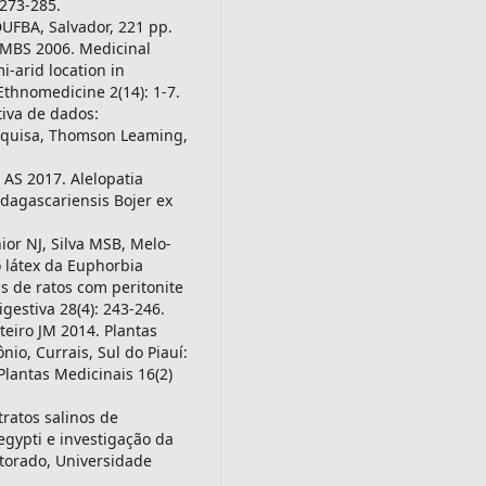
:273-285.
UFBA, Salvador, 221 pp.
 MBS 2006. Medicinal
i-arid location in
Ethnomedicine 2(14): 1-7.
tiva de dados:
pesquisa, Thomson Leaming,
 AS 2017. Alelopatia
dagascariensis Bojer ex
ior NJ, Silva MSB, Melo-
o látex da Euphorbia
is de ratos com peritonite
gestiva 28(4): 243-246.
teiro JM 2014. Plantas
io, Currais, Sul do Piauí:
Plantas Medicinais 16(2)
ratos salinos de
gypti e investigação da
utorado, Universidade