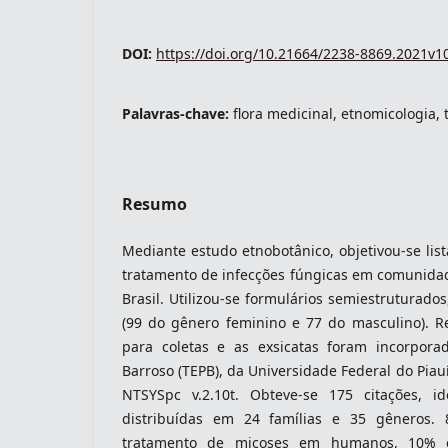
DOI:
https://doi.org/10.21664/2238-8869.2021v1
indexacoes-fronteiras
Palavras-chave:
flora medicinal, etnomicologia, 
Resumo
Mediante estudo etnobotânico, objetivou-se list
tratamento de infecções fúngicas em comunidad
Brasil. Utilizou-se formulários semiestruturado
(99 do gênero feminino e 77 do masculino). Re
indexadores-fronteiras
para coletas e as exsicatas foram incorpora
Barroso (TEPB), da Universidade Federal do Piau
NTSYSpc v.2.10t. Obteve-se 175 citações, id
distribuídas em 24 famílias e 35 gêneros.
tratamento de micoses em humanos, 10%