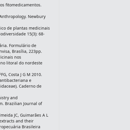
vos fitomedicamentos.
 Anthropology. Newbury
co de plantas medicinais
odiversidade 15(3): 68-
ária. Formulário de
nvisa, Brasília, 223pp.
icinais nos
o litoral do nordeste
FG, Costa J G M 2010.
antibacteriana e
epidaceae). Caderno de
istry and
. Brazilian Journal of
lmeida JC, Guimarães A L
extracts and their
ropecuária Brasileira