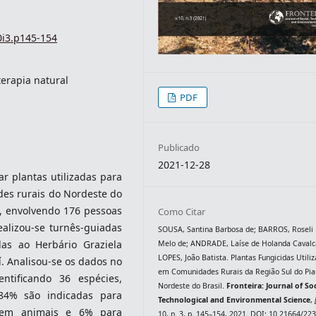
0i3.p145-154
terapia natural
PDF
Publicado
2021-12-28
ar plantas utilizadas para
es rurais do Nordeste do
s, envolvendo 176 pessoas
Como Citar
alizou-se turnês-guiadas
SOUSA, Santina Barbosa de; BARROS, Roseli 
das ao Herbário Graziela
Melo de; ANDRADE, Laíse de Holanda Cavalca
LOPES, João Batista. Plantas Fungicidas Utili
í. Analisou-se os dados no
em Comunidades Rurais da Região Sul do Pia
entificando 36 espécies,
Nordeste do Brasil.
Fronteira: Journal of Soc
 84% são indicadas para
Technological and Environmental Science
,
 em animais e 6% para
10, n. 3, p. 145–154, 2021. DOI: 10.21664/223