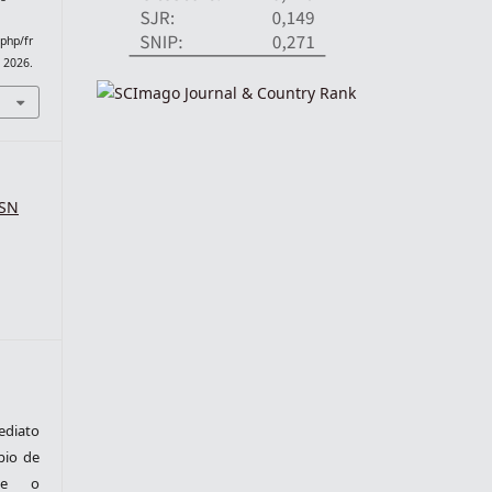
.php/fr
. 2026.
SSN
ediato
pio de
nte o