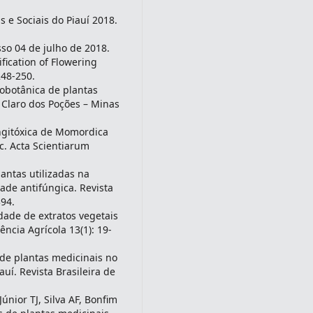
e Sociais do Piauí 2018.
so 04 de julho de 2018.
fication of Flowering
248-250.
nobotânica de plantas
, Claro dos Poções – Minas
ungitóxica de Momordica
cc. Acta Scientiarum
antas utilizadas na
ade antifúngica. Revista
394.
dade de extratos vegetais
cia Agrícola 13(1): 19-
 de plantas medicinais no
uí. Revista Brasileira de
nior TJ, Silva AF, Bonfim