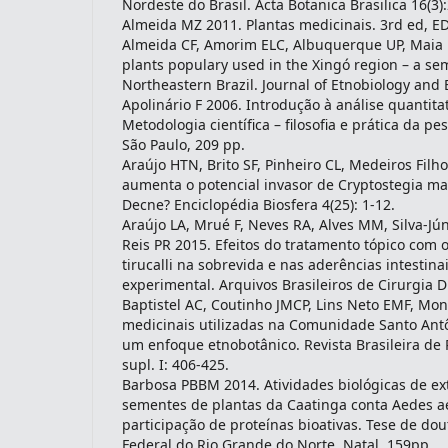
Nordeste do Brasil. Acta Botanica Brasilica 16(3)
Almeida MZ 2011. Plantas medicinais. 3rd ed, ED
Almeida CF, Amorim ELC, Albuquerque UP, Maia
plants populary used in the Xingó region – a sem
Northeastern Brazil. Journal of Etnobiology and 
Apolinário F 2006. Introdução à análise quantita
Metodologia científica – filosofia e prática da 
São Paulo, 209 pp.
Araújo HTN, Brito SF, Pinheiro CL, Medeiros Filho
aumenta o potencial invasor de Cryptostegia ma
Decne? Enciclopédia Biosfera 4(25): 1-12.
Araújo LA, Mrué F, Neves RA, Alves MM, Silva-Jún
Reis PR 2015. Efeitos do tratamento tópico com 
tirucalli na sobrevida e nas aderências intestina
experimental. Arquivos Brasileiros de Cirurgia Di
Baptistel AC, Coutinho JMCP, Lins Neto EMF, Mon
medicinais utilizadas na Comunidade Santo Antôn
um enfoque etnobotânico. Revista Brasileira de 
supl. I: 406-425.
Barbosa PBBM 2014. Atividades biológicas de ext
sementes de plantas da Caatinga conta Aedes ae
participação de proteínas bioativas. Tese de do
Federal do Rio Grande do Norte, Natal, 159pp.