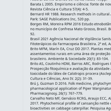
Barata L 2005. Empirismo e ciência: fonte de no
Revista Ciência e Cultura 57(4): 4-5.
Bernard HR 1988. Research methods in cultural
Park: SAGE Publications Inc, 520 pp.
Borges RM, Moreira RPM 2016 Estudo etnobotâni
no município de Confresa Mato Grosso, Brasil. Bi
92.
Brasil 2021 Agência Nacional de Vigilância Sanit
Fitoterápicos da Farmacopeia Brasileira. 2ª ed, A
Brito MFM, Marín EA, Cruz DD 2017. Plantas med
assentamentos rurais em uma área de proteção n
brasileiro. Ambiente & Sociedade 20(1): 83-104.
Brito AS, Coutinho HDM, Barros ARC, Rodrigues F
Prospecção fitoquímica e avaliação da atividade 
toxicidade do látex de Calotropis procera (Ascl
Cultura e Ciências, Ano IV. 2(2): 31-39.
Brú J, Guzman D 2016. Folk medicine, phytochym
pharmacological application of Piper Marginatum
Pharmacognosy, 26(1): 767–779.
Carvalho Neto MF, Gervásio RCRG, Araujo ECC, A
2017. Phytochemical profile of cansanção nettle 
bioactivities on cabbage caterpillar. Pesquisa Ag