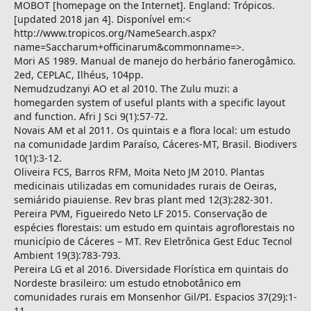
MOBOT [homepage on the Internet]. England: Trópicos.
[updated 2018 jan 4]. Disponível em:<
http://www.tropicos.org/NameSearch.aspx?
name=Saccharum+officinarum&commonname=>.
Mori AS 1989. Manual de manejo do herbário fanerogâmico.
2ed, CEPLAC, Ilhéus, 104pp.
Nemudzudzanyi AO et al 2010. The Zulu muzi: a
homegarden system of useful plants with a specific layout
and function. Afri J Sci 9(1):57-72.
Novais AM et al 2011. Os quintais e a flora local: um estudo
na comunidade Jardim Paraíso, Cáceres-MT, Brasil. Biodivers
10(1):3-12.
Oliveira FCS, Barros RFM, Moita Neto JM 2010. Plantas
medicinais utilizadas em comunidades rurais de Oeiras,
semiárido piauiense. Rev bras plant med 12(3):282-301.
Pereira PVM, Figueiredo Neto LF 2015. Conservação de
espécies florestais: um estudo em quintais agroflorestais no
município de Cáceres – MT. Rev Eletrônica Gest Educ Tecnol
Ambient 19(3):783-793.
Pereira LG et al 2016. Diversidade Florística em quintais do
Nordeste brasileiro: um estudo etnobotânico em
comunidades rurais em Monsenhor Gil/PI. Espacios 37(29):1-
11.