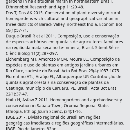
gardens in na altitudinal marsh in northeastern Brasil.
Ethnonobot Research and App 11:29-48.
Das T, Das AK 2015. Conservation of plant diversity in rural
homegardens wich cultural and geographical variation in
three districts of Barack Valley, northeast India. Econom Bot
69(1):57-71.
Duque-Brasil R et al 2011. Composição, uso e conservação
de espécies arbóreas em quintais de agricultores familiares
na região da mata seca norte-mineira, Brasil. Sitient Série
Ciênc Biolog 11(2):287-297.
Eichemberg MT, Amorozo MCM, Moura LC. Composição de
espécies e uso de plantas em antigos jardins urbanos em
Rio Claro, sudeste do Brasil. Acta Bot Bras 23(4):1057-1075.
Florentino ATL, Araújo EL, Albuquerque UP. Contribuição de
quintais agroflorestais na conservação de plantas da
Caatinga, município de Caruaru, PE, Brasil. Acta Bot Bras
22(1):37-47.
Hailu H, Asfaw Z 2011. Homengardens and agrobiodiversity
conservation in Sabata-Town, Oromia Regional State,
Ethiopia. Ethiop Journ Scienc, (34):1-16.
IBGE 2017. Divisão regional do Brasil em regiões
geográgicas imediatas e regiões geográficas intermediárias.
IBGE, Rio de Janeiro, 82pp.