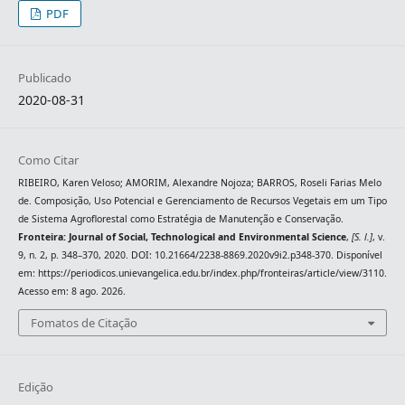
PDF
Publicado
2020-08-31
Como Citar
RIBEIRO, Karen Veloso; AMORIM, Alexandre Nojoza; BARROS, Roseli Farias Melo
de. Composição, Uso Potencial e Gerenciamento de Recursos Vegetais em um Tipo
de Sistema Agroflorestal como Estratégia de Manutenção e Conservação.
Fronteira: Journal of Social, Technological and Environmental Science
,
[S. l.]
, v.
9, n. 2, p. 348–370, 2020. DOI: 10.21664/2238-8869.2020v9i2.p348-370. Disponível
em: https://periodicos.unievangelica.edu.br/index.php/fronteiras/article/view/3110.
Acesso em: 8 ago. 2026.
Fomatos de Citação
Edição