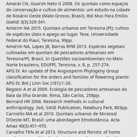
Amaral CN, Guarim Neto G 2008. Os quintais como espaços
de conservação e cultivo de alimentos: um estudo na cidade
de Rosário Oeste (Mato Grosso, Brasil). Bol Mus Para Emílio
Goeldi 3(3):329-341.
Amorim NA 2015. Quintais urbanos em Teresina (PI): cultivo
de espécies úteis e apego ao lugar. Tese, Universidade
Federal do Piauí, Teresina, 99pp.
Amorim NA, Lopes JB, Barros RFM 2013. Espécies vegetais
cultivadas em quintais de pescadores artesanais em
Teresina/PI, Brasil. In Questões socioambientais no Meio
Norte brasileiro, EDUFPI, Teresina, v. 8, p. 257-274.
APG IV. An update of the Angiosperm Phylogeny Group
classification for the orders and families of flowering plants:
APG IV. Bot J Linn Soc (181):1-20.
Begossi A et al 2009. Ecologia de pescadores artesanais da
Baía da Ilha Grande. Rima, São Carlos, 258pp.
Bernard HR 2006. Research methods in cultural
anthropology. 2ed, SAGE Publication, Newbury Park, 803pp.
Carniello MA et al 2010. Quintais urbanos de Mirassol
D’Oeste-MT, Brasil: uma abordagem Etnobotânica. Acta
Amaz 40(3):451-470.
Carvalho TKN et al 2013. Structure and floristic of home