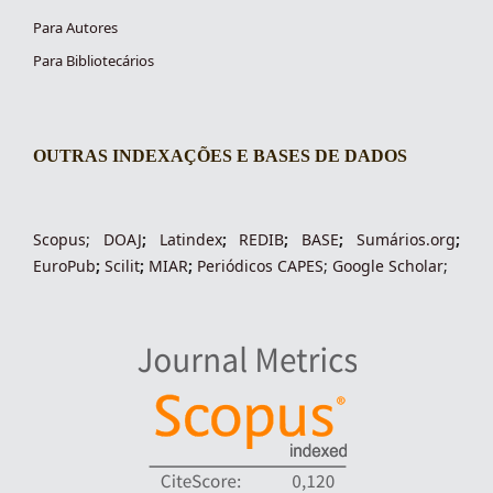
Para Autores
Para Bibliotecários
OUTRAS INDEXAÇÕES E BASES DE DADOS
indexacoes-fronteiras
Scopus
;
DOAJ
;
Latindex
;
REDIB
;
BASE
;
Sumários.org
;
EuroPub
;
Scilit
;
MIAR
;
Periódico
s
CAPES
;
Google Scholar
;
indexadores-fronteiras