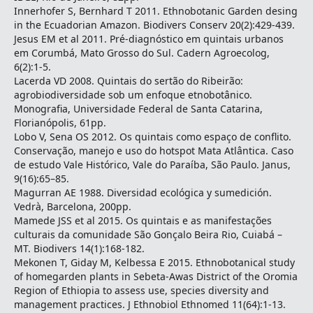
Innerhofer S, Bernhard T 2011. Ethnobotanic Garden desing
in the Ecuadorian Amazon. Biodivers Conserv 20(2):429-439.
Jesus EM et al 2011. Pré-diagnóstico em quintais urbanos
em Corumbá, Mato Grosso do Sul. Cadern Agroecolog,
6(2):1-5.
Lacerda VD 2008. Quintais do sertão do Ribeirão:
agrobiodiversidade sob um enfoque etnobotânico.
Monografia, Universidade Federal de Santa Catarina,
Florianópolis, 61pp.
Lobo V, Sena OS 2012. Os quintais como espaço de conflito.
Conservação, manejo e uso do hotspot Mata Atlântica. Caso
de estudo Vale Histórico, Vale do Paraíba, São Paulo. Janus,
9(16):65–85.
Magurran AE 1988. Diversidad ecológica y sumedición.
Vedrà, Barcelona, 200pp.
Mamede JSS et al 2015. Os quintais e as manifestações
culturais da comunidade São Gonçalo Beira Rio, Cuiabá –
MT. Biodivers 14(1):168-182.
Mekonen T, Giday M, Kelbessa E 2015. Ethnobotanical study
of homegarden plants in Sebeta-Awas District of the Oromia
Region of Ethiopia to assess use, species diversity and
management practices. J Ethnobiol Ethnomed 11(64):1-13.