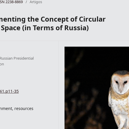
ISSN 2238-8869
/
Artigos
enting the Concept of Circular
Space (in Terms of Russia)
Russian Presidential
ion
0i1.p11-35
onment, resources