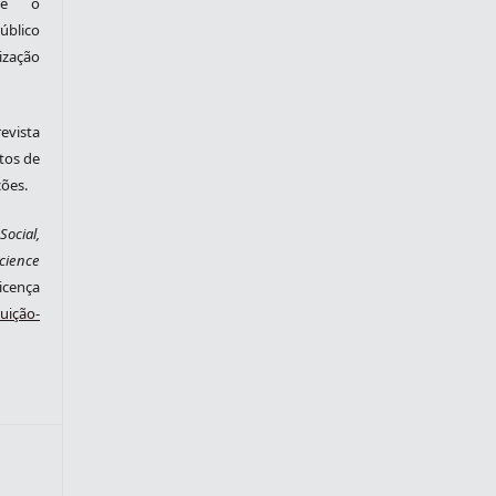
nte o
blico
zação
evista
tos de
ções.
ocial,
cience
cença
ição-