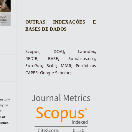
OUTRAS INDEXAÇÕES E
BASES DE DADOS
Scopus
;
DOAJ
;
Latindex
;
REDIB
;
BASE
;
Sumários.org
;
EuroPub
;
Scilit
;
MIAR
;
Periódico
s
CAPES
;
Google Scholar
;
natoliy
ng the
et
l of
cience
,