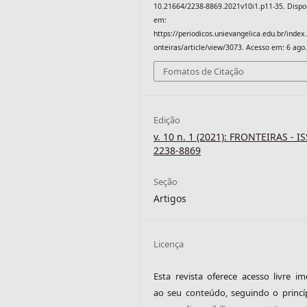
10.21664/2238-8869.2021v10i1.p11-35. Dispo
em:
https://periodicos.unievangelica.edu.br/index
onteiras/article/view/3073. Acesso em: 6 ago
Fomatos de Citação
Edição
v. 10 n. 1 (2021): FRONTEIRAS - I
2238-8869
Seção
Artigos
Licença
Esta revista oferece acesso livre im
ao seu conteúdo, seguindo o princí