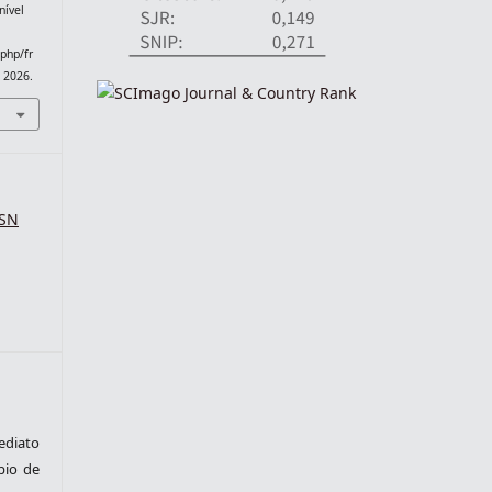
nível
.php/fr
. 2026.
SSN
ediato
pio de