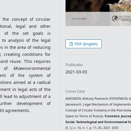
 the concept of circular
tional, legal and other
nt of the set goals is
 to analysis of the legal
PDF (English)
s in the area of reducing
 creating conditions for
 and reuse. This requires
Publicado
 of â€œenvironmental
2021-03-03
hment of the system of
bitions aimed at a radical
ent in legal acts of the
Como Citar
ll lead to adjustment of a
ANISIMOV, Aleksey Pavlovich; RYZHENKOV, A
urther development of
Jakovlevich. Legal Mechanism of Implementi
dit agreements.
Concept of Circular Economy in the Post-Sovi
Space (in Terms of Russia).
Fronteira: Journa
Social, Technological and Environmental S
[S. l.]
, v. 10, n. 1, p. 11–35, 2021. DOI: