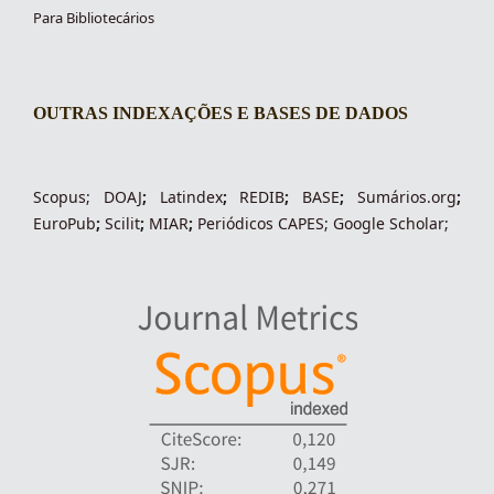
Para Bibliotecários
OUTRAS INDEXAÇÕES E BASES DE DADOS
indexacoes-fronteiras
Scopus
;
DOAJ
;
Latindex
;
REDIB
;
BASE
;
Sumários.org
;
EuroPub
;
Scilit
;
MIAR
;
Periódico
s
CAPES
;
Google Scholar
;
indexadores-fronteiras