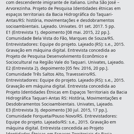
com descendente imigrante de italiano. Linha São José –
Arvorezinha. Projeto de Pesquisa Identidades étnicas em
espaços territoriais da Bacia Hidrográfica do Taquari-
Antas/RS: história, movimentações e desdobramentos
socioambientais. Lajeado. Univates. 01 set. 2017. 5 pp.
E1 (Entrevista 1). depoimento [08 mai. 2015, 22 pp.].
Comunidade Bela Vista do Fão, Marques de Souza/RS.
Entrevistadores: Equipe do projeto. Lajeado (RS): s.e., 2015.
Gravação em máquina digital. Entrevista concedida ao
Projeto de Pesquisa Desenvolvimento Econômico e
Sociocultural na Região Vale do Taquari. Univates, Lajeado.
E2 (Entrevista 2). depoimento [05 fev. 2016, 20 pp.].
Comunidade Três Saltos Alto, Travesseiro/RS.
Entrevistadores: Equipe do projeto. Lajeado (RS): s.e., 2015.
Gravação em máquina digital. Entrevista concedida ao
Projeto Identidades Étnicas em Espaços Territoriais da Bacia
Hidrográfica Taquari-Antas RS: História, Movimentações e
Desdobramentos Socioambientais. Univates, Lajeado.
E3 (Entrevista 3). depoimento [30 jul. 2015, 17 pp.].
Comunidade Forqueta/Pouso Novo/RS. Entrevistadores:
Equipe do projeto. Lajeado/RS: s.e., 2015. Gravação em
máquina digital. Entrevista concedida ao Projeto
Identidades Étnicas em Espaços Territoriais da Bacia