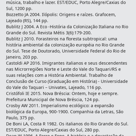
música, trabalho e lazer. EST/EDUC, Porto Alegre/Caxias do
Sul, 1200 pp.
Bozzetto JA 2004. Ilópolis: Origens e raízes. Grafocem,
Lajeado (RS), 144 pp.
Bublitz J 2004. A Eco -História da Colonização Italiana no Rio
Grande do Sul. Revista Métis 3(6):179-200.
Bublitz J 2010. Forasteiros na floresta subtropical: uma
história ambiental da colonização européia no Rio Grande
do Sul. Tese de Doutorado, Universidade Federal do Rio de
Janeiro, 203 pp.
Castoldi AP 2016. Imigrantes italianos e seus descendentes
nas Microrregiões Norte e Leste do Vale do Taquari/RS e
suas relações com a História Ambiental. Trabalho de
Conclusão de Curso (Graduação em História) - Universidade
do Vale do Taquari – Univates, Lajeado, 116 pp.
Cristófoli IE 2015. Nova Bréscia: Ontem, hoje e sempre.
Prefeitura Municipal de Nova Bréscia, 124 pp.
Crosby AW 2011. Imperialismo ecológico: a expansão
biológica da Europa, 900-1900. Companhia da Letras, São
Paulo, 375 pp.
De Boni LA, Costa R 1982. Os italianos do Rio Grande do Sul.
EST/EDUC, Porto Alegre/Caxias do Sul, 280 pp.
Dean W 1996. A Ferro e Fogo. A história e a devastação da