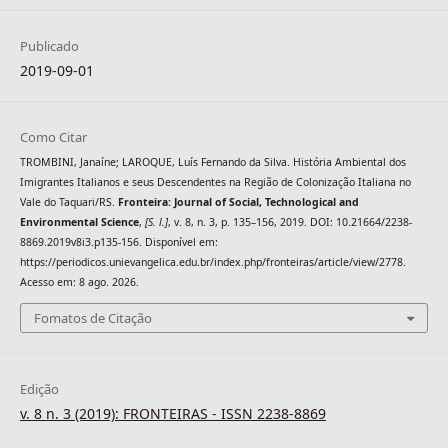
Publicado
2019-09-01
Como Citar
TROMBINI, Janaíne; LAROQUE, Luís Fernando da Silva. História Ambiental dos
Imigrantes Italianos e seus Descendentes na Região de Colonização Italiana no
Vale do Taquari/RS.
Fronteira: Journal of Social, Technological and
Environmental Science
,
[S. l.]
, v. 8, n. 3, p. 135–156, 2019. DOI: 10.21664/2238-
8869.2019v8i3.p135-156. Disponível em:
https://periodicos.unievangelica.edu.br/index.php/fronteiras/article/view/2778.
Acesso em: 8 ago. 2026.
Fomatos de Citação
Edição
v. 8 n. 3 (2019): FRONTEIRAS - ISSN 2238-8869