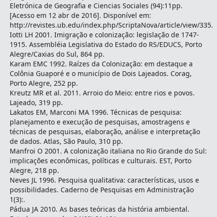
Eletrónica de Geografia e Ciencias Sociales (94):11pp.
[Acesso em 12 abr de 2016]. Disponível em:
http://revistes.ub.edu/index.php/ScriptaNova/article/view/335.
Iotti LH 2001. Imigração e colonização: legislação de 1747-
1915. Assembléia Legislativa do Estado do RS/EDUCS, Porto
Alegre/Caxias do Sul, 864 pp.
Karam EMC 1992. Raízes da Colonização: em destaque a
Colônia Guaporé e o município de Dois Lajeados. Corag,
Porto Alegre, 252 pp.
Kreutz MR et al. 2011. Arroio do Meio: entre rios e povos.
Lajeado, 319 pp.
Lakatos EM, Marconi MA 1996. Técnicas de pesquisa:
planejamento e execução de pesquisas, amostragens e
técnicas de pesquisas, elaboração, análise e interpretação
de dados. Atlas, São Paulo, 310 pp.
Manfroi O 2001. A colonização italiana no Rio Grande do Sul:
implicações econômicas, políticas e culturais. EST, Porto
Alegre, 218 pp.
Neves JL 1996. Pesquisa qualitativa: características, usos e
possibilidades. Caderno de Pesquisas em Administração
1(3):.
Pádua JA 2010. As bases teóricas da história ambiental.