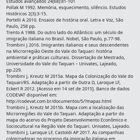
Estudos avançados 24(68):81-101
Pollak M 1992. Memória, esquecimento, silêncio. Estudos
Históricos 2(3):3-15.
Portelli A 2010. Ensaios de história oral. Letra e Voz, São
Paulo, 258 pp.
Trento A 1988. Do outro lado do Atlântico: um século de
imigração italiana no Brasil. Nobel, São Paulo, p.77-98.
Trombini J 2016. Imigrantes italianos e seus descendentes
na Microrregião Oeste do Vale do Taquari: história
ambiental e práticas culturais. Dissertação de Mestrado,
Universidade do Vale do Taquari – Univates, Lajeado,
pp.229.
Trombini J, Kreutz M 2015a. Mapa da Colonização do Vale do
Taquari/RS. Adaptação a partir de Dutra D, Laroque LF,
Eckert R 2012. [Acesso em 14 set de 2015]. Banco de dados
CODEVAT disponível em:
http://codevat.com.br/documentos/5/?mapas.html
Trombini J, Kreutz M 2015b. Mapa com a localização das
Microrregiões do Vale do Taquari. Adaptação a partir do
mapa do acervo do Projeto Desenvolvimento Econômico e
Sociocultural na Região Vale do Taquari. Univates, Lajeado.
Trombini J, Laroque LF, Castoldi AP 2017. As companhias
colonizadoras no processo da imigração italiana em