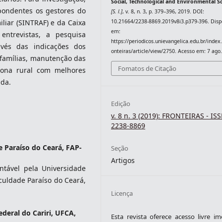
Social, Technological and Environmental S
pondentes os gestores do
[S. l.]
, v. 8, n. 3, p. 379–396, 2019. DOI:
10.21664/2238-8869.2019v8i3.p379-396. Disp
liar (SINTRAF) e da Caixa
em:
entrevistas, a pesquisa
https://periodicos.unievangelica.edu.br/index
avés das indicações dos
onteiras/article/view/2750. Acesso em: 7 ago
 famílias, manutenção das
Fomatos de Citação
zona rural com melhores
ida.
Edição
v. 8 n. 3 (2019): FRONTEIRAS - IS
2238-8869
 Paraíso do Ceará, FAP-
Seção
Artigos
tável pela Universidade
aculdade Paraíso do Ceará,
Licença
deral do Cariri, UFCA,
Esta revista oferece acesso livre im