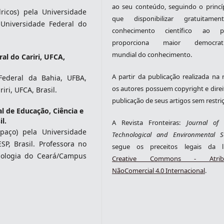
ao seu conteúdo, seguindo o princí
ricos) pela Universidade
que disponibilizar gratuitame
 Universidade Federal do
conhecimento científico ao pú
proporciona maior democrati
mundial do conhecimento.
al do Cariri, UFCA,
A partir da publicação realizada na r
Federal da Bahia, UFBA,
os autores possuem copyright e direi
iri, UFCA, Brasil.
publicação de seus artigos sem restri
al de Educação, Ciência e
l.
A Revista Fronteiras:
Journal of S
paço) pela Universidade
Technological and Environmental S
SP, Brasil. Professora no
segue os preceitos legais da li
cnologia do Ceará/Campus
Creative Commons - Atribu
NãoComercial 4.0 Internacional
.