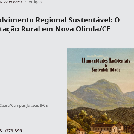
SSN 2238-8869
/
Artigos
olvimento Regional Sustentável: O
tação Rural em Nova Olinda/CE
 Ceará/Campus Juazeir, IFCE,
i3.p379-396