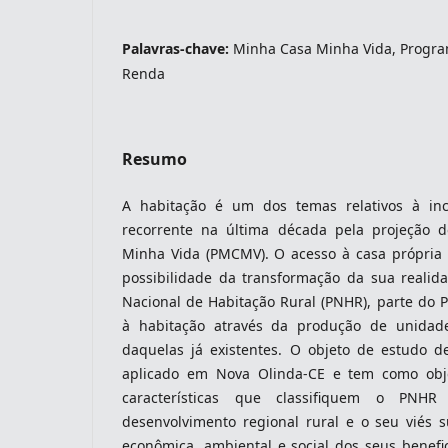
Palavras-chave:
Minha Casa Minha Vida, Progra
Renda
indexacoes-fronteiras
Resumo
A habitação é um dos temas relativos à inc
recorrente na última década pela projeção
Minha Vida (PMCMV). O acesso à casa própria a
possibilidade da transformação da sua realid
Nacional de Habitação Rural (PNHR), parte do
à habitação através da produção de unidad
indexadores-fronteiras
daquelas já existentes. O objeto de estudo 
aplicado em Nova Olinda-CE e tem como objet
características que classifiquem o PN
desenvolvimento regional rural e o seu viés s
econômica, ambiental e social dos seus benefici