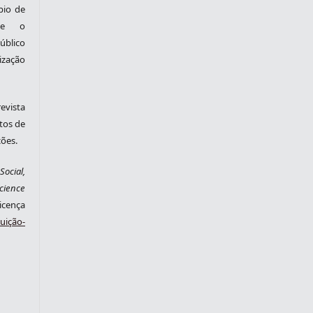
pio de
nte o
blico
zação
evista
tos de
ções.
ocial,
cience
cença
ição-