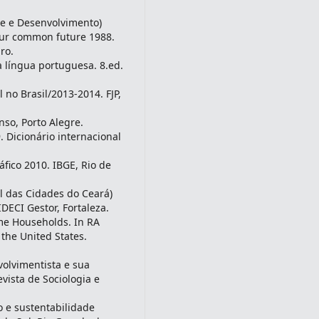
 e Desenvolvimento)
Our common future 1988.
ro.
a língua portuguesa. 8.ed.
 no Brasil/2013-2014. FJP,
so, Porto Alegre.
9. Dicionário internacional
fico 2010. IBGE, Rio de
al das Cidades do Ceará)
DECI Gestor, Fortaleza.
me Households. In RA
 the United States.
volvimentista e sua
evista de Sociologia e
 e sustentabilidade