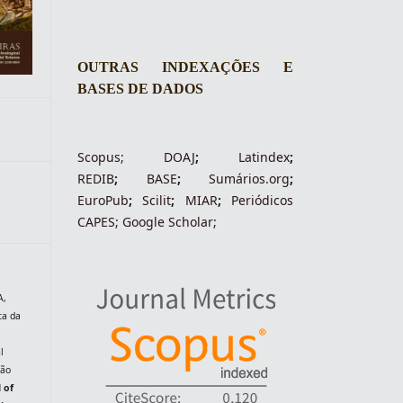
OUTRAS INDEXAÇÕES E
BASES DE DADOS
Scopus
;
DOAJ
;
Latindex
;
REDIB
;
BASE
;
Sumários.org
;
EuroPub
;
Scilit
;
MIAR
;
Periódico
s
CAPES
;
Google Scholar
;
A,
ca da
l
ção
 of