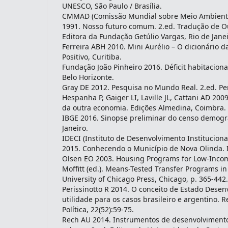
UNESCO, São Paulo / Brasília.
CMMAD (Comissão Mundial sobre Meio Ambiente
1991. Nosso futuro comum. 2.ed. Tradução de 
Editora da Fundação Getúlio Vargas, Rio de Janei
Ferreira ABH 2010. Mini Aurélio – O dicionário d
Positivo, Curitiba.
Fundação João Pinheiro 2016. Déficit habitacional
Belo Horizonte.
Gray DE 2012. Pesquisa no Mundo Real. 2.ed. Pen
Hespanha P, Gaiger LI, Laville JL, Cattani AD 200
da outra economia. Edições Almedina, Coimbra.
IBGE 2016. Sinopse preliminar do censo demográ
Janeiro.
IDECI (Instituto de Desenvolvimento Institucion
2015. Conhecendo o Município de Nova Olinda. I
Olsen EO 2003. Housing Programs for Low-Inco
Moffitt (ed.). Means-Tested Transfer Programs in
University of Chicago Press, Chicago, p. 365-442.
Perissinotto R 2014. O conceito de Estado Desen
utilidade para os casos brasileiro e argentino. R
Política, 22(52):59-75.
Rech AU 2014. Instrumentos de desenvolvimento