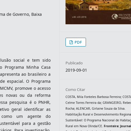
ma de Governo, Baixa
PDF
lusão social e tem sido
Publicado
 do Programa Minha Casa
2019-09-01
presenta ao brasileiro a
ade espacial. O Programa
 PMCMV, promove o acesso
Como Citar
es novas ou da reforma
COSTA, Mila Fonteles Barbosa Ferreira; COST
dessa pesquisa é o PNHR,
Celme Torres Ferreira da; GRANGEIRO, Rebe
Rocha; ALENCAR, Girlaine Souza da Silva.
ivo geral identificar as
Habilitação Rural e Desenvolvimento Regiona
HR como um agente do
Sustentável: O Programa Nacional de Habita
ustentável para a gestão
Rural em Nova Olinda/CE.
Fronteira: Journal
ários. Para investigação,