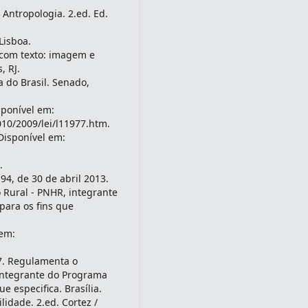
 Antropologia. 2.ed. Ed.
Lisboa.
 com texto: imagem e
, RJ.
a do Brasil. Senado,
sponível em:
010/2009/lei/l11977.htm.
Disponível em:
.
194, de 30 de abril 2013.
Rural - PNHR, integrante
ara os fins que
 em:
17. Regulamenta o
integrante do Programa
 especifica. Brasília.
lidade. 2.ed. Cortez /