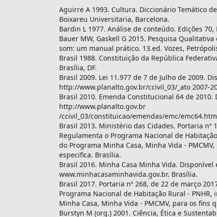
Aguirre A 1993. Cultura. Diccionário Temático de
Boixareu Universitaria, Barcelona.
Bardin L 1977. Análise de conteúdo. Edições 70, 
Bauer MW, Gaskell G 2015. Pesquisa Qualitativa
som: um manual prático. 13.ed. Vozes, Petrópolis
Brasil 1988. Constituição da República Federativ
Brasília, DF.
Brasil 2009. Lei 11.977 de 7 de Julho de 2009. Di
http://www.planalto.gov.br/ccivil_03/_ato 2007-2
Brasil 2010. Emenda Constitucional 64 de 2010. 
http://www.planalto.gov.br
/ccivil_03/constituicao/emendas/emc/emc64.htm
Brasil 2013. Ministério das Cidades. Portaria nº 
Regulamenta o Programa Nacional de Habitação 
do Programa Minha Casa, Minha Vida - PMCMV, p
especifica. Brasília.
Brasil 2016. Minha Casa Minha Vida. Disponível
www.minhacasaminhavida.gov.br. Brasília.
Brasil 2017. Portaria nº 268, de 22 de março 20
Programa Nacional de Habitação Rural - PNHR, 
Minha Casa, Minha Vida - PMCMV, para os fins que
Burstyn M (org.) 2001. Ciência, Ética e Sustentabi