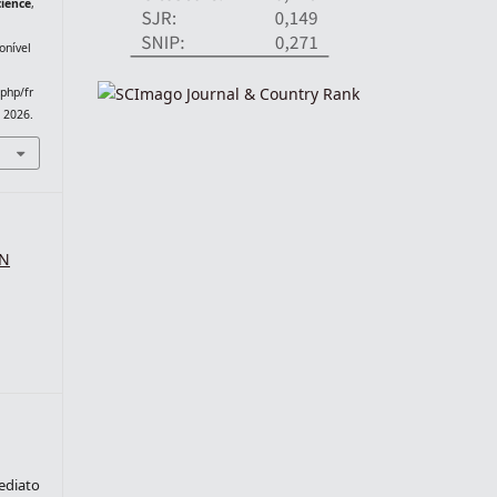
cience
,
onível
.php/fr
. 2026.
SN
ediato