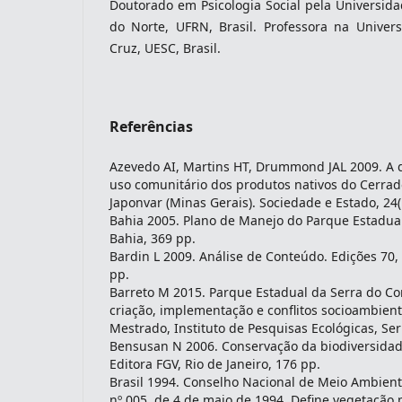
Doutorado em Psicologia Social pela Universid
do Norte, UFRN, Brasil. Professora na Univer
Cruz, UESC, Brasil.
Referências
Azevedo AI, Martins HT, Drummond JAL 2009. A d
uso comunitário dos produtos nativos do Cerrad
Japonvar (Minas Gerais). Sociedade e Estado, 24(
Bahia 2005. Plano de Manejo do Parque Estadua
Bahia, 369 pp.
Bardin L 2009. Análise de Conteúdo. Edições 70,
pp.
Barreto M 2015. Parque Estadual da Serra do Co
criação, implementação e conflitos socioambient
Mestrado, Instituto de Pesquisas Ecológicas, Se
Bensusan N 2006. Conservação da biodiversidad
Editora FGV, Rio de Janeiro, 176 pp.
Brasil 1994. Conselho Nacional de Meio Ambie
nº 005, de 4 de maio de 1994. Define vegetação 