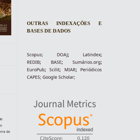
OUTRAS INDEXAÇÕES E
BASES DE DADOS
Scopus
;
DOAJ
;
Latindex
;
REDIB
;
BASE
;
Sumários.org
;
EuroPub
;
Scilit
;
MIAR
;
Periódico
s
CAPES
;
Google Scholar
;
a
de
do
erra do