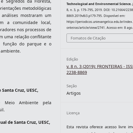
 e Segredos da Floresta,
Technological and Environmental Science
,
orientações metodológicas
8, n. 3, p. 179–795, 2019. DOI: 10.21664/2238
s análises mostraram um
8869.2019v8i3.p179-795. Disponível em:
https://periodicos.unievangelica.edu.br/index
om a comunidade local,
onteiras/article/view/2741. Acesso em: 8 ago
oradores nos processos de
m uma relação conflitante
Fomatos de Citação
a função do parque e o
 ambiente.
Edição
v. 8 n. 3 (2019): FRONTEIRAS - IS
2238-8869
Seção
 Santa Cruz, UESC,
Artigos
e Meio Ambiente pela
il.
Licença
ual de Santa Cruz, UESC,
Esta revista oferece acesso livre im