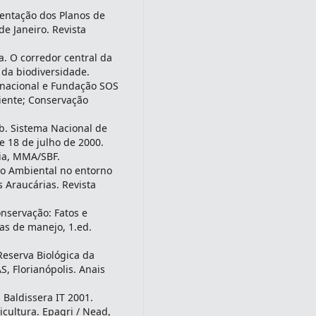
mentação dos Planos de
e Janeiro. Revista
. O corredor central da
 da biodiversidade.
rnacional e Fundação SOS
biente; Conservação
b. Sistema Nacional de
e 18 de julho de 2000.
lia, MMA/SBF.
ão Ambiental no entorno
 Araucárias. Revista
onservação: Fatos e
as de manejo, 1.ed.
Reserva Biológica da
, Florianópolis. Anais
 Baldissera IT 2001.
icultura. Epagri / Nead,