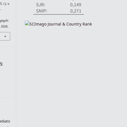
[S. l.]
, v.
-
.php/fr
. 2026.
SN
ediato