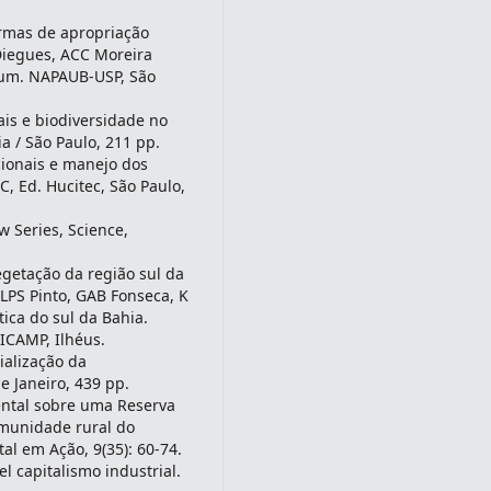
rmas de apropriação
Diegues, ACC Moreira
omum. NAPAUB-USP, São
ais e biodiversidade no
ia / São Paulo, 211 pp.
ionais e manejo dos
, Ed. Hucitec, São Paulo,
 Series, Science,
egetação da região sul da
 LPS Pinto, GAB Fonseca, K
ica do sul da Bahia.
CAMP, Ilhéus.
rialização da
e Janeiro, 439 pp.
ntal sobre uma Reserva
omunidade rural do
al em Ação, 9(35): 60-74.
l capitalismo industrial.