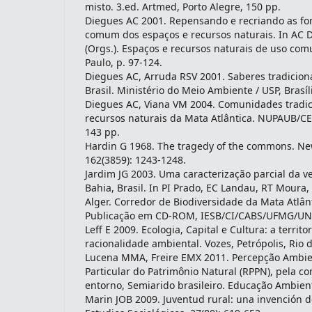
misto. 3.ed. Artmed, Porto Alegre, 150 pp.
Diegues AC 2001. Repensando e recriando as fo
comum dos espaços e recursos naturais. In AC 
(Orgs.). Espaços e recursos naturais de uso c
Paulo, p. 97-124.
Diegues AC, Arruda RSV 2001. Saberes tradicion
Brasil. Ministério do Meio Ambiente / USP, Brasíl
Diegues AC, Viana VM 2004. Comunidades tradic
recursos naturais da Mata Atlântica. NUPAUB/CEC
143 pp.
Hardin G 1968. The tragedy of the commons. New
162(3859): 1243-1248.
Jardim JG 2003. Uma caracterização parcial da v
Bahia, Brasil. In PI Prado, EC Landau, RT Moura,
Alger. Corredor de Biodiversidade da Mata Atlânt
Publicação em CD-ROM, IESB/CI/CABS/UFMG/UNI
Leff E 2009. Ecologia, Capital e Cultura: a territo
racionalidade ambiental. Vozes, Petrópolis, Rio d
Lucena MMA, Freire EMX 2011. Percepção Ambie
Particular do Patrimônio Natural (RPPN), pela c
entorno, Semiarido brasileiro. Educação Ambient
Marin JOB 2009. Juventud rural: una invención de