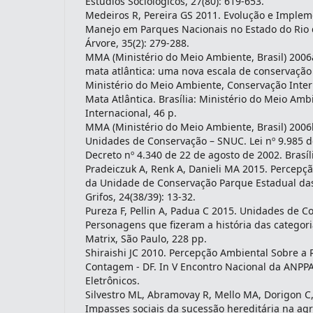
Estudios Sociológicos, 27(80): 619-653.
Medeiros R, Pereira GS 2011. Evolução e Imple
Manejo em Parques Nacionais no Estado do Rio d
Árvore, 35(2): 279-288.
MMA (Ministério do Meio Ambiente, Brasil) 2006a
mata atlântica: uma nova escala de conservação
Ministério do Meio Ambiente, Conservação Inte
Mata Atlântica. Brasília: Ministério do Meio Am
Internacional, 46 p.
MMA (Ministério do Meio Ambiente, Brasil) 2006
Unidades de Conservação – SNUC. Lei nº 9.985 d
Decreto nº 4.340 de 22 de agosto de 2002. Brasí
Pradeiczuk A, Renk A, Danieli MA 2015. Percepç
da Unidade de Conservação Parque Estadual das
Grifos, 24(38/39): 13-32.
Pureza F, Pellin A, Padua C 2015. Unidades de C
Personagens que fizeram a história das categori
Matrix, São Paulo, 228 pp.
Shiraishi JC 2010. Percepção Ambiental Sobre a 
Contagem - DF. In V Encontro Nacional da ANPPAS
Eletrônicos.
Silvestro ML, Abramovay R, Mello MA, Dorigon C,
Impasses sociais da sucessão hereditária na agr