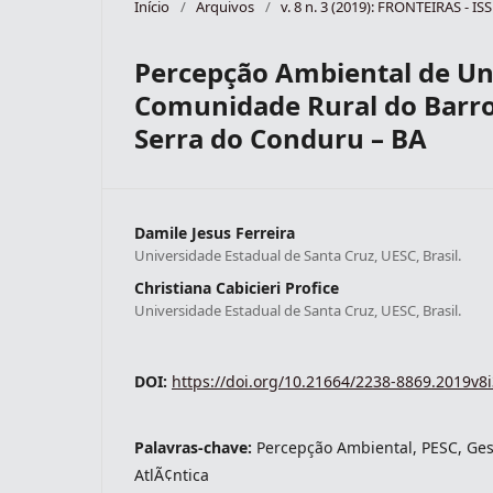
Início
/
Arquivos
/
v. 8 n. 3 (2019): FRONTEIRAS - I
Percepção Ambiental de Un
Comunidade Rural do Barro
Serra do Conduru – BA
Damile Jesus Ferreira
Universidade Estadual de Santa Cruz, UESC, Brasil.
Christiana Cabicieri Profice
Universidade Estadual de Santa Cruz, UESC, Brasil.
DOI:
https://doi.org/10.21664/2238-8869.2019v8
Palavras-chave:
Percepção Ambiental, PESC, Ge
AtlÃ¢ntica