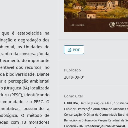
 que é estabelecida na
minação e degradação dos
mbiental, as Unidades de
PDF
arantia da conservação da
nhecimento do importante
entável dos recursos, no
Publicado
da biodiversidade. Diante
2019-09-01
der a percepção ambiental
 (Uruçuca-BA) localizada
uru (PESC), identificando
Como Citar
a comunidade e o PESC. O
FERREIRA, Damile Jesus; PROFICE, Christian
ntitativa, possuindo a
Cabicieri. Percepção Ambiental de Unidades 
Conservação: O Olhar da Comunidade Rural 
odológica. O método de
Barrocão no Entorno do Parque Estadual da S
uradas com 13 moradores
Conduru – BA.
Fronteira: Journal of Social,