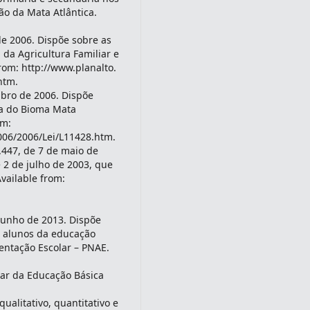
ão da Mata Atlântica.
 de 2006. Dispõe sobre as
 da Agricultura Familiar e
rom: http://www.planalto.
htm.
mbro de 2006. Dispõe
va do Bioma Mata
om:
2006/2006/Lei/L11428.htm.
.447, de 7 de maio de
 2 de julho de 2003, que
vailable from:
 junho de 2013. Dispõe
s alunos da educação
entação Escolar – PNAE.
lar da Educação Básica
ualitativo, quantitativo e