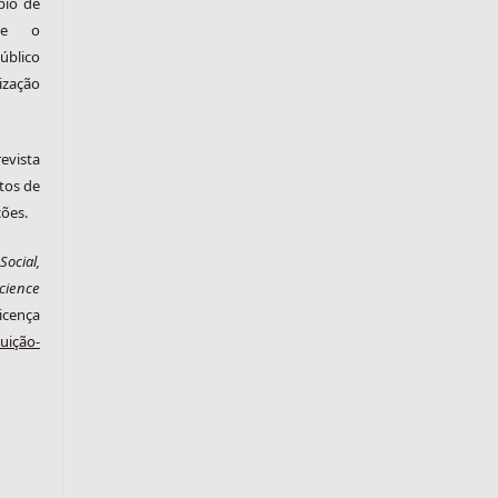
pio de
nte o
blico
zação
evista
tos de
ções.
ocial,
cience
cença
ição-