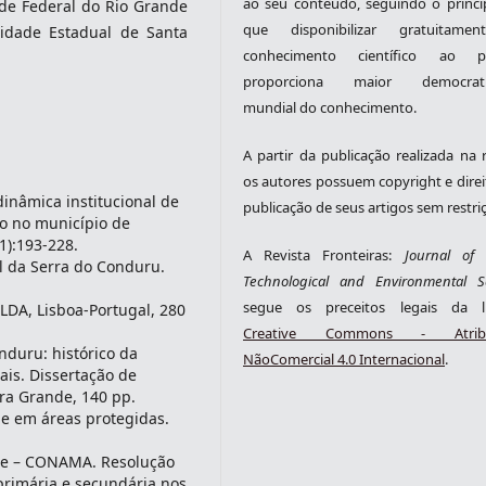
ao seu conteúdo, seguindo o princí
ade Federal do Rio Grande
que disponibilizar gratuitame
sidade Estadual de Santa
conhecimento científico ao pú
proporciona maior democrati
mundial do conhecimento.
A partir da publicação realizada na r
os autores possuem copyright e direi
inâmica institucional de
publicação de seus artigos sem restri
o no município de
1):193-228.
A Revista Fronteiras:
Journal of S
l da Serra do Conduru.
Technological and Environmental S
segue os preceitos legais da li
 LDA, Lisboa-Portugal, 280
Creative Commons - Atribu
nduru: histórico da
NãoComercial 4.0 Internacional
.
ais. Dissertação de
rra Grande, 140 pp.
e em áreas protegidas.
nte – CONAMA. Resolução
primária e secundária nos