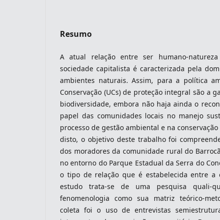
Resumo
indexacoes-fronteiras
A atual relação entre ser humano-natureza
sociedade capitalista é caracterizada pela do
ambientes naturais. Assim, para a política a
Conservação (UCs) de proteção integral são a g
biodiversidade, embora não haja ainda o reco
papel das comunidades locais no manejo sust
processo de gestão ambiental e na conservação 
disto, o objetivo deste trabalho foi compreen
dos moradores da comunidade rural do Barrocão
no entorno do Parque Estadual da Serra do Cond
indexadores-fronteiras
o tipo de relação que é estabelecida entre 
estudo trata-se de uma pesquisa quali-qua
fenomenologia como sua matriz teórico-met
coleta foi o uso de entrevistas semiestrut