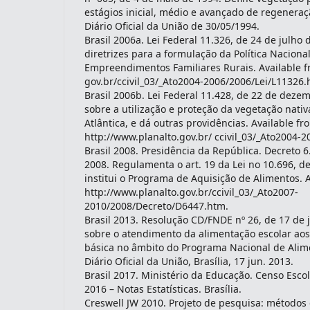
estágios inicial, médio e avançado de regeneraç
Diário Oficial da União de 30/05/1994.
Brasil 2006a. Lei Federal 11.326, de 24 de julho
diretrizes para a formulação da Política Nacional
Empreendimentos Familiares Rurais. Available f
gov.br/ccivil_03/_Ato2004-2006/2006/Lei/L11326.
Brasil 2006b. Lei Federal 11.428, de 22 de deze
sobre a utilização e proteção da vegetação nati
Atlântica, e dá outras providências. Available fr
http://www.planalto.gov.br/ ccivil_03/_Ato2004-
Brasil 2008. Presidência da República. Decreto 6
2008. Regulamenta o art. 19 da Lei no 10.696, de
institui o Programa de Aquisição de Alimentos. A
http://www.planalto.gov.br/ccivil_03/_Ato2007-
2010/2008/Decreto/D6447.htm.
Brasil 2013. Resolução CD/FNDE nº 26, de 17 de
sobre o atendimento da alimentação escolar ao
básica no âmbito do Programa Nacional de Alim
Diário Oficial da União, Brasília, 17 jun. 2013.
Brasil 2017. Ministério da Educação. Censo Esco
2016 – Notas Estatísticas. Brasília.
Creswell JW 2010. Projeto de pesquisa: métodos q