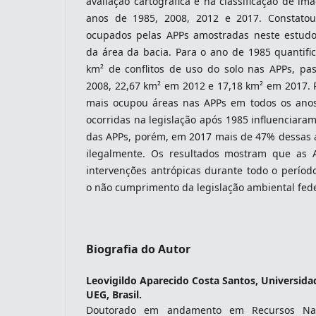
avaliação cartográfica e na classificação de im
anos de 1985, 2008, 2012 e 2017. Constato
ocupados pelas APPs amostradas neste estud
da área da bacia. Para o ano de 1985 quantifi
km² de conflitos de uso do solo nas APPs, p
2008, 22,67 km² em 2012 e 17,18 km² em 2017. 
mais ocupou áreas nas APPs em todos os anos 
ocorridas na legislação após 1985 influenciar
das APPs, porém, em 2017 mais de 47% dessas 
ilegalmente. Os resultados mostram que as 
intervenções antrópicas durante todo o períod
o não cumprimento da legislação ambiental fede
Biografia do Autor
Leovigildo Aparecido Costa Santos,
Universida
UEG, Brasil.
Doutorado em andamento em Recursos Nat