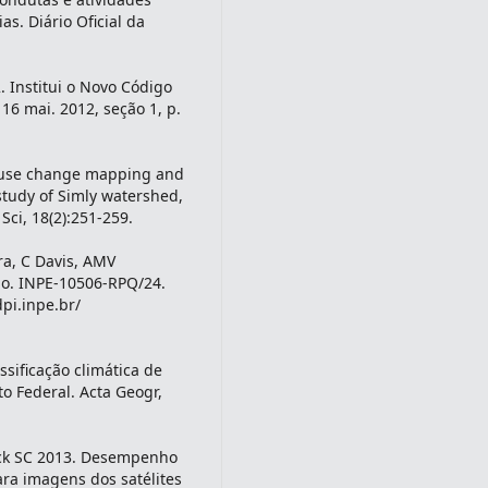
s. Diário Oficial da
. Institui o Novo Código
. 16 mai. 2012, seção 1, p.
d use change mapping and
study of Simly watershed,
ci, 18(2):251-259.
ra, C Davis, AMV
ão. INPE-10506-RPQ/24.
dpi.inpe.br/
sificação climática de
o Federal. Acta Geogr,
ack SC 2013. Desempenho
ara imagens dos satélites