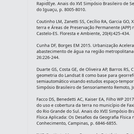
RapidEye. Anais do XVI Simpósio Brasileiro de 
do Iguaçu, p. 8005-8010.
Coutinho LM, Zanetti SS, Cecílio RA, Garcia GO, 
terra e Áreas de Preservação Permanente (APP) n
Castelo-ES. Floresta e Ambiente, 20(4):425-434.
Cunha DF, Borges EM 2015. Urbanização Acelera
abastecimento de água na região metropolitana 
26:226-244.
Duarte GS, Costa GE, de Oliveira AP, Barros RS,
geometria do Landsat 8 como base para georre
semiautomático visando estudos espaço-tempora
Simpósio Brasileiro de Sensoriamento Remoto, J
Facco DS, Benedetti AC, Kaiser EA, Filho WP 201
do uso e cobertura da terra no município de Fax
do Rio Grande do Sul. Anais do XVII Simpósio Bra
Física Aplicada: Os Desafios da Geografia Física 
Conhecimento, Campinas, p. 6846-6855.