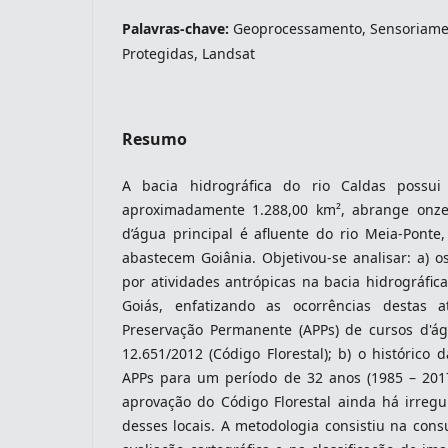
Palavras-chave:
Geoprocessamento, Sensoriamen
Protegidas, Landsat
indexacoes-fronteiras
Resumo
A bacia hidrográfica do rio Caldas poss
aproximadamente 1.288,00 km², abrange onze
d’água principal é afluente do rio Meia-Pont
abastecem Goiânia. Objetivou-se analisar: a) os
por atividades antrópicas na bacia hidrográfica
Goiás, enfatizando as ocorrências destas 
Preservação Permanente (APPs) de cursos d'á
indexadores-fronteiras
12.651/2012 (Código Florestal); b) o histórico 
APPs para um período de 32 anos (1985 – 201
aprovação do Código Florestal ainda há irregu
desses locais. A metodologia consistiu na cons