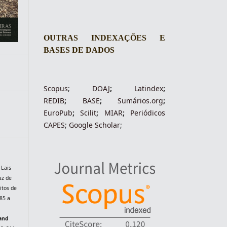
OUTRAS INDEXAÇÕES E
BASES DE DADOS
Scopus
;
DOAJ
;
Latindex
;
REDIB
;
BASE
;
Sumários.org
;
EuroPub
;
Scilit
;
MIAR
;
Periódico
s
CAPES
;
Google Scholar
;
 Lais
az de
itos de
85 a
.
 and