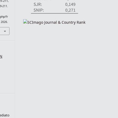
189–211,
9-211.
.php/fr
. 2026.
SN
ediato