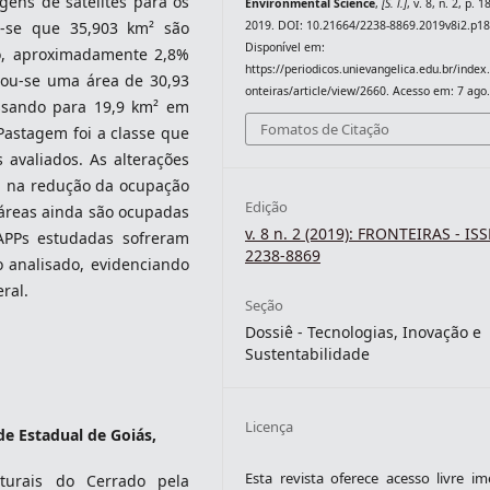
agens de satélites para os
Environmental Science
,
[S. l.]
, v. 8, n. 2, p. 
2019. DOI: 10.21664/2238-8869.2019v8i2.p18
u-se que 35,903 km² são
Disponível em:
o, aproximadamente 2,8%
https://periodicos.unievangelica.edu.br/index
cou-se uma área de 30,93
onteiras/article/view/2660. Acesso em: 7 ago
assando para 19,9 km² em
Fomatos de Citação
Pastagem foi a classe que
avaliados. As alterações
am na redução da ocupação
Edição
áreas ainda são ocupadas
v. 8 n. 2 (2019): FRONTEIRAS - IS
APPs estudadas sofreram
2238-8869
o analisado, evidenciando
ral.
Seção
Dossiê - Tecnologias, Inovação e
Sustentabilidade
Licença
de Estadual de Goiás,
Esta revista oferece acesso livre im
urais do Cerrado pela