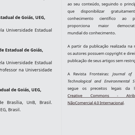
ao seu conteúdo, seguindo o princí
que disponibilizar gratuitame
tadual de Goiás, UEG,
conhecimento científico ao pú
proporciona maior democrati
la Universidade Estadual
mundial do conhecimento.
A partir da publicação realizada na r
de Estadual de Goiás,
os autores possuem copyright e direi
publicação de seus artigos sem restri
la Universidade Estadual
 Professor na Universidade
A Revista Fronteiras:
Journal of S
Technological and Environmental S
segue os preceitos legais da li
adual de Goiás, UEG,
Creative Commons - Atribu
 Brasília, UnB, Brasil.
NãoComercial 4.0 Internacional
.
EG, Brasil.