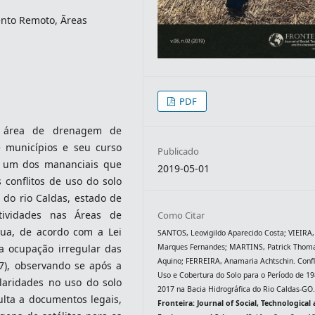
to Remoto, Ãreas
PDF
ui área de drenagem de
 municípios e seu curso
Publicado
e, um dos mananciais que
2019-05-01
 conflitos de uso do solo
 do rio Caldas, estado de
atividades nas Áreas de
Como Citar
gua, de acordo com a Lei
SANTOS, Leovigildo Aparecido Costa; VIEIRA,
Marques Fernandes; MARTINS, Patrick Thom
da ocupação irregular das
Aquino; FERREIRA, Anamaria Achtschin. Confl
7), observando se após a
Uso e Cobertura do Solo para o Período de 19
laridades no uso do solo
2017 na Bacia Hidrográfica do Rio Caldas-GO
ulta a documentos legais,
Fronteira: Journal of Social, Technological