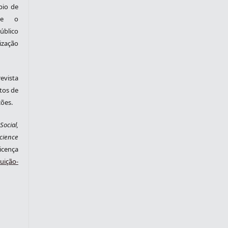
pio de
nte o
blico
zação
evista
tos de
ções.
ocial,
cience
cença
ição-