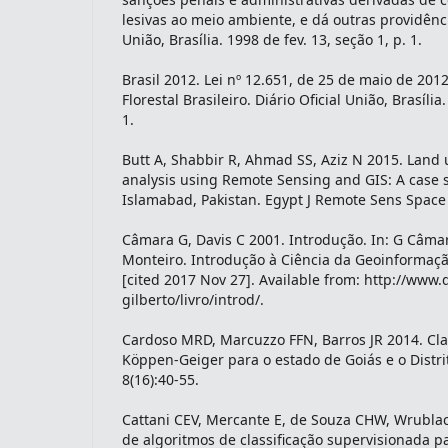
lesivas ao meio ambiente, e dá outras providência
União, Brasília. 1998 de fev. 13, seção 1, p. 1.
Brasil 2012. Lei nº 12.651, de 25 de maio de 2012
Florestal Brasileiro. Diário Oficial União, Brasília
1.
Butt A, Shabbir R, Ahmad SS, Aziz N 2015. Lan
analysis using Remote Sensing and GIS: A case 
Islamabad, Pakistan. Egypt J Remote Sens Space S
Câmara G, Davis C 2001. Introdução. In: G Câma
Monteiro. Introdução à Ciência da Geoinformaç
[cited 2017 Nov 27]. Available from: http://www.
gilberto/livro/introd/.
Cardoso MRD, Marcuzzo FFN, Barros JR 2014. Clas
Köppen-Geiger para o estado de Goiás e o Distrit
8(16):40-55.
Cattani CEV, Mercante E, de Souza CHW, Wrubl
de algoritmos de classificação supervisionada p