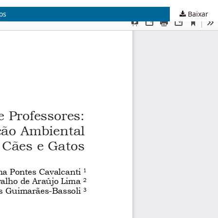
os
Baixar