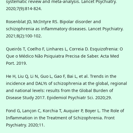
systematic review and meta-analysis. Lancet Psychiatry.
2020;7(9):814-824.
Rosenblat JD, McIntyre RS. Bipolar disorder and
schizophrenia as inflammatory diseases. Lancet Psychiatry.
2021;8(2):100-102.
Queirós T, Coelho F, Linhares L, Correia D. Esquizofrenia: O
Que o Médico Não Psiquiatra Precisa de Saber. Acta Med
Port. 2019.
He H, Liu Q, Li N, Guo L, Gao F, Bai L, et al. Trends in the
incidence and DALYs of schizophrenia at the global, regional
and national levels: results from the Global Burden of
Disease Study 2017. Epidemiol Psychiatr Sci. 2020;29.
Fond G, Lançon C, Korchia T, Auquier P, Boyer L. The Role of
Inflammation in the Treatment of Schizophrenia. Front
Psychiatry. 2020;11.