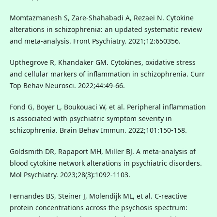
Momtazmanesh S, Zare-Shahabadi A, Rezaei N. Cytokine
alterations in schizophrenia: an updated systematic review
and meta-analysis. Front Psychiatry. 2021;12:650356.
Upthegrove R, Khandaker GM. Cytokines, oxidative stress
and cellular markers of inflammation in schizophrenia. Curr
Top Behav Neurosci. 2022;44:49-66.
Fond G, Boyer L, Boukouaci W, et al. Peripheral inflammation
is associated with psychiatric symptom severity in
schizophrenia. Brain Behav Immun. 2022;101:150-158.
Goldsmith DR, Rapaport MH, Miller BJ. A meta-analysis of
blood cytokine network alterations in psychiatric disorders.
Mol Psychiatry. 2023;28(3):1092-1103.
Fernandes BS, Steiner J, Molendijk ML, et al. C-reactive
protein concentrations across the psychosis spectrum: