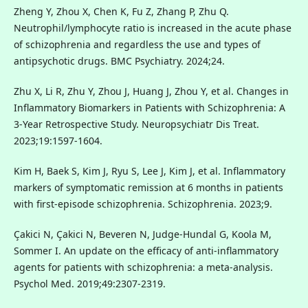
Zheng Y, Zhou X, Chen K, Fu Z, Zhang P, Zhu Q.
Neutrophil/lymphocyte ratio is increased in the acute phase
of schizophrenia and regardless the use and types of
antipsychotic drugs. BMC Psychiatry. 2024;24.
Zhu X, Li R, Zhu Y, Zhou J, Huang J, Zhou Y, et al. Changes in
Inflammatory Biomarkers in Patients with Schizophrenia: A
3-Year Retrospective Study. Neuropsychiatr Dis Treat.
2023;19:1597-1604.
Kim H, Baek S, Kim J, Ryu S, Lee J, Kim J, et al. Inflammatory
markers of symptomatic remission at 6 months in patients
with first-episode schizophrenia. Schizophrenia. 2023;9.
Çakici N, Çakici N, Beveren N, Judge-Hundal G, Koola M,
Sommer I. An update on the efficacy of anti-inflammatory
agents for patients with schizophrenia: a meta-analysis.
Psychol Med. 2019;49:2307-2319.