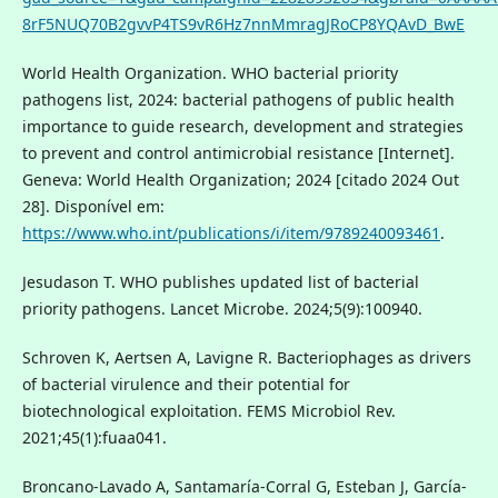
8rF5NUQ70B2gvvP4TS9vR6Hz7nnMmragJRoCP8YQAvD_BwE
World Health Organization. WHO bacterial priority
pathogens list, 2024: bacterial pathogens of public health
importance to guide research, development and strategies
to prevent and control antimicrobial resistance [Internet].
Geneva: World Health Organization; 2024 [citado 2024 Out
28]. Disponível em:
https://www.who.int/publications/i/item/9789240093461
.
Jesudason T. WHO publishes updated list of bacterial
priority pathogens. Lancet Microbe. 2024;5(9):100940.
Schroven K, Aertsen A, Lavigne R. Bacteriophages as drivers
of bacterial virulence and their potential for
biotechnological exploitation. FEMS Microbiol Rev.
2021;45(1):fuaa041.
Broncano-Lavado A, Santamaría-Corral G, Esteban J, García-