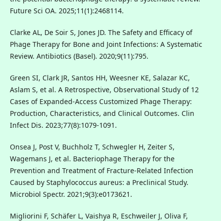
Future Sci OA. 2025;11(1):2468114.
Clarke AL, De Soir S, Jones JD. The Safety and Efficacy of
Phage Therapy for Bone and Joint Infections: A Systematic
Review. Antibiotics (Basel). 2020;9(11):795.
Green SI, Clark JR, Santos HH, Weesner KE, Salazar KC,
Aslam S, et al. A Retrospective, Observational Study of 12
Cases of Expanded-Access Customized Phage Therapy:
Production, Characteristics, and Clinical Outcomes. Clin
Infect Dis. 2023;77(8):1079-1091.
Onsea J, Post V, Buchholz T, Schwegler H, Zeiter S,
Wagemans J, et al. Bacteriophage Therapy for the
Prevention and Treatment of Fracture-Related Infection
Caused by Staphylococcus aureus: a Preclinical Study.
Microbiol Spectr. 2021;9(3):e0173621.
Migliorini F, Schäfer L, Vaishya R, Eschweiler J, Oliva F,