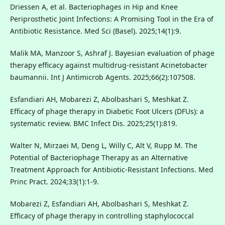
Driessen A, et al. Bacteriophages in Hip and Knee
Periprosthetic Joint Infections: A Promising Tool in the Era of
Antibiotic Resistance. Med Sci (Basel). 2025;14(1):9.
Malik MA, Manzoor S, Ashraf J. Bayesian evaluation of phage
therapy efficacy against multidrug-resistant Acinetobacter
baumannii. Int J Antimicrob Agents. 2025;66(2):107508.
Esfandiari AH, Mobarezi Z, Abolbashari S, Meshkat Z.
Efficacy of phage therapy in Diabetic Foot Ulcers (DFUs): a
systematic review. BMC Infect Dis. 2025;25(1):819.
Walter N, Mirzaei M, Deng L, Willy C, Alt V, Rupp M. The
Potential of Bacteriophage Therapy as an Alternative
Treatment Approach for Antibiotic-Resistant Infections. Med
Princ Pract. 2024;33(1):1-9.
Mobarezi Z, Esfandiari AH, Abolbashari S, Meshkat Z.
Efficacy of phage therapy in controlling staphylococcal