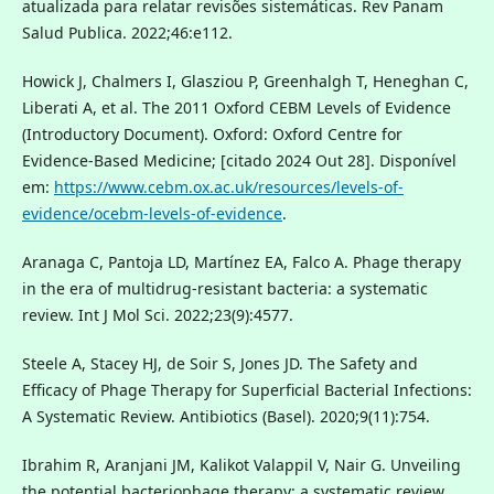
atualizada para relatar revisões sistemáticas. Rev Panam
Salud Publica. 2022;46:e112.
Howick J, Chalmers I, Glasziou P, Greenhalgh T, Heneghan C,
Liberati A, et al. The 2011 Oxford CEBM Levels of Evidence
(Introductory Document). Oxford: Oxford Centre for
Evidence-Based Medicine; [citado 2024 Out 28]. Disponível
em:
https://www.cebm.ox.ac.uk/resources/levels-of-
evidence/ocebm-levels-of-evidence
.
Aranaga C, Pantoja LD, Martínez EA, Falco A. Phage therapy
in the era of multidrug-resistant bacteria: a systematic
review. Int J Mol Sci. 2022;23(9):4577.
Steele A, Stacey HJ, de Soir S, Jones JD. The Safety and
Efficacy of Phage Therapy for Superficial Bacterial Infections:
A Systematic Review. Antibiotics (Basel). 2020;9(11):754.
Ibrahim R, Aranjani JM, Kalikot Valappil V, Nair G. Unveiling
the potential bacteriophage therapy: a systematic review.