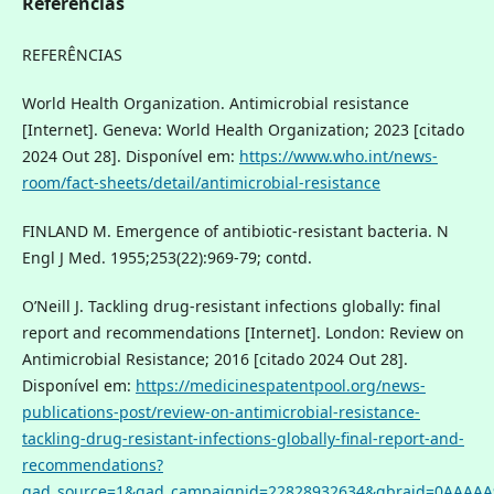
Referências
REFERÊNCIAS
World Health Organization. Antimicrobial resistance
[Internet]. Geneva: World Health Organization; 2023 [citado
2024 Out 28]. Disponível em:
https://www.who.int/news-
room/fact-sheets/detail/antimicrobial-resistance
FINLAND M. Emergence of antibiotic-resistant bacteria. N
Engl J Med. 1955;253(22):969-79; contd.
O’Neill J. Tackling drug-resistant infections globally: final
report and recommendations [Internet]. London: Review on
Antimicrobial Resistance; 2016 [citado 2024 Out 28].
Disponível em:
https://medicinespatentpool.org/news-
publications-post/review-on-antimicrobial-resistance-
tackling-drug-resistant-infections-globally-final-report-and-
recommendations?
gad_source=1&gad_campaignid=22828932634&gbraid=0AAAAA