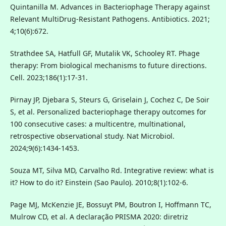
Quintanilla M. Advances in Bacteriophage Therapy against
Relevant MultiDrug-Resistant Pathogens. Antibiotics. 2021;
4;10(6):672.
Strathdee SA, Hatfull GF, Mutalik VK, Schooley RT. Phage
therapy: From biological mechanisms to future directions.
Cell. 2023;186(1):17-31.
Pirnay JP, Djebara S, Steurs G, Griselain J, Cochez C, De Soir
S, et al. Personalized bacteriophage therapy outcomes for
100 consecutive cases: a multicentre, multinational,
retrospective observational study. Nat Microbiol.
2024;9(6):1434-1453.
Souza MT, Silva MD, Carvalho Rd. Integrative review: what is
it? How to do it? Einstein (Sao Paulo). 2010;8(1):102-6.
Page MJ, McKenzie JE, Bossuyt PM, Boutron I, Hoffmann TC,
Mulrow CD, et al. A declaração PRISMA 2020: diretriz