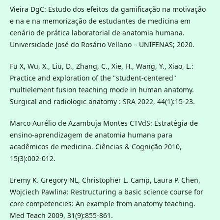
Vieira DgC: Estudo dos efeitos da gamificação na motivação
e na e na memorização de estudantes de medicina em
cenário de prática laboratorial de anatomia humana.
Universidade José do Rosário Vellano – UNIFENAS; 2020.
Fu X, Wu, X., Liu, D., Zhang, C., Xie, H., Wang, Y., Xiao, L.:
Practice and exploration of the "student-centered"
multielement fusion teaching mode in human anatomy.
Surgical and radiologic anatomy : SRA 2022, 44(1):15‐23.
Marco Aurélio de Azambuja Montes CTVdS: Estratégia de
ensino-aprendizagem de anatomia humana para
acadêmicos de medicina. Ciências & Cognição 2010,
15(3):002-012.
Eremy K. Gregory NL, Christopher L. Camp, Laura P. Chen,
Wojciech Pawlina: Restructuring a basic science course for
core competencies: An example from anatomy teaching.
Med Teach 2009, 31(9):855-861.