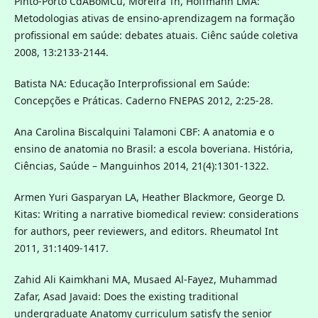
Pinto-Porto CdABoMCu, Moreira Tn, Hoffmann LMA:
Metodologias ativas de ensino-aprendizagem na formação
profissional em saúde: debates atuais. Ciênc saúde coletiva
2008, 13:2133-2144.
Batista NA: Educação Interprofissional em Saúde:
Concepções e Práticas. Caderno FNEPAS 2012, 2:25-28.
Ana Carolina Biscalquini Talamoni CBF: A anatomia e o
ensino de anatomia no Brasil: a escola boveriana. História,
Ciências, Saúde – Manguinhos 2014, 21(4):1301-1322.
Armen Yuri Gasparyan LA, Heather Blackmore, George D.
Kitas: Writing a narrative biomedical review: considerations
for authors, peer reviewers, and editors. Rheumatol Int
2011, 31:1409-1417.
Zahid Ali Kaimkhani MA, Musaed Al-Fayez, Muhammad
Zafar, Asad Javaid: Does the existing traditional
undergraduate Anatomy curriculum satisfy the senior