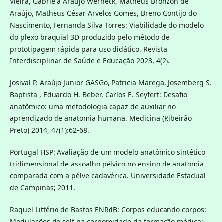
Vieira, Gabriela Araújo Werneck, Matheus Bronzon de
Araújo, Matheus César Arvelos Gomes, Breno Gontijo do
Nascimento, Fernanda Silva Torres: Viabilidade do modelo
do plexo braquial 3D produzido pelo método de
prototipagem rápida para uso didático. Revista
Interdisciplinar de Saúde e Educação 2023, 4(2).
Josival P. Araújo Junior GASGo, Patricia Marega, Josemberg S.
Baptista , Eduardo H. Beber, Carlos E. Seyfert: Desafio
anatômico: uma metodologia capaz de auxiliar no
aprendizado de anatomia humana. Medicina (Ribeirão
Preto) 2014, 47(1):62-68.
Portugal HSP: Avaliação de um modelo anatômico sintético
tridimensional de assoalho pélvico no ensino de anatomia
comparada com a pélve cadavérica. Universidade Estadual
de Campinas; 2011.
Raquel Littério de Bastos ENRdB: Corpos educando corpos:
Modulações do self na corporeidade da formação médica;