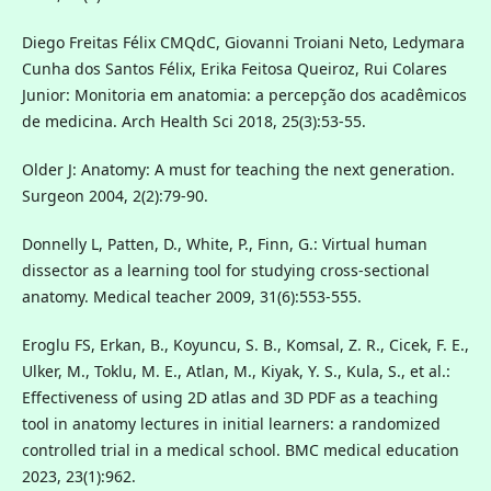
Diego Freitas Félix CMQdC, Giovanni Troiani Neto, Ledymara
Cunha dos Santos Félix, Erika Feitosa Queiroz, Rui Colares
Junior: Monitoria em anatomia: a percepção dos acadêmicos
de medicina. Arch Health Sci 2018, 25(3):53-55.
Older J: Anatomy: A must for teaching the next generation.
Surgeon 2004, 2(2):79-90.
Donnelly L, Patten, D., White, P., Finn, G.: Virtual human
dissector as a learning tool for studying cross-sectional
anatomy. Medical teacher 2009, 31(6):553‐555.
Eroglu FS, Erkan, B., Koyuncu, S. B., Komsal, Z. R., Cicek, F. E.,
Ulker, M., Toklu, M. E., Atlan, M., Kiyak, Y. S., Kula, S., et al.:
Effectiveness of using 2D atlas and 3D PDF as a teaching
tool in anatomy lectures in initial learners: a randomized
controlled trial in a medical school. BMC medical education
2023, 23(1):962.