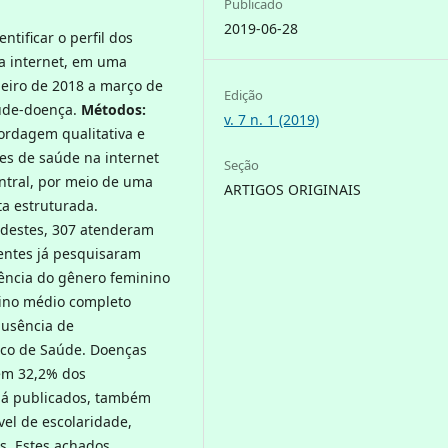
Publicado
2019-06-28
ntificar o perfil dos
a internet, em uma
neiro de 2018 a março de
Edição
aúde-doença.
Métodos:
v. 7 n. 1 (2019)
bordagem qualitativa e
es de saúde na internet
Seção
entral, por meio de uma
ARTIGOS ORIGINAIS
a estruturada.
 destes, 307 atenderam
ientes já pesquisaram
ência do gênero feminino
nsino médio completo
ausência de
ico de Saúde. Doenças
 em 32,2% dos
já publicados, também
vel de escolaridade,
s. Estes achados