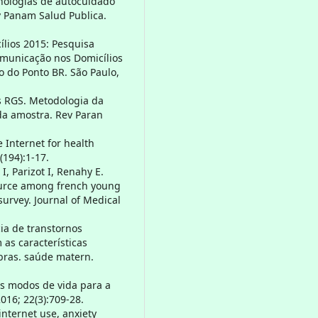
ecnologias de autocuidado
ev Panam Salud Publica.
ílios 2015: Pesquisa
omunicação nos Domicílios
o do Ponto BR. São Paulo,
es RGS. Metodologia da
da amostra. Rev Paran
 Internet for health
(194):1-17.
, Parizot I, Renahy E.
source among french young
survey. Journal of Medical
ia de transtornos
as características
 bras. saúde matern.
os modos de vida para a
016; 22(3):709-28.
internet use, anxiety