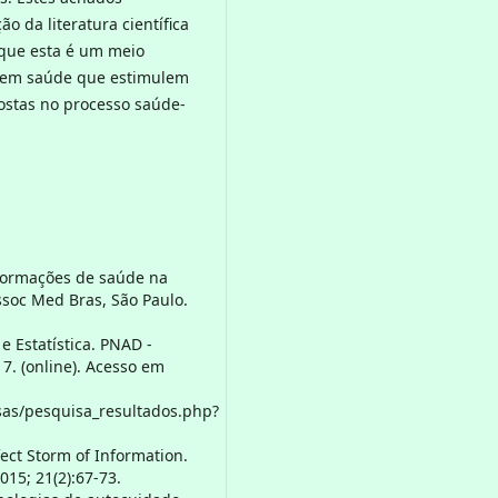
 da literatura científica
á que esta é um meio
is em saúde que estimulem
postas no processo saúde-
informações de saúde na
ssoc Med Bras, São Paulo.
 e Estatística. PNAD -
7. (online). Acesso em
sas/pesquisa_resultados.php?
fect Storm of Information.
015; 21(2):67-73.