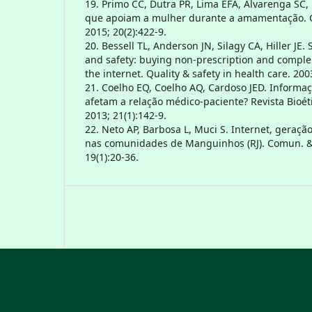
19. Primo CC, Dutra PR, Lima EFA, Alvarenga SC, 
que apoiam a mulher durante a amamentação. 
2015; 20(2):422-9.
20. Bessell TL, Anderson JN, Silagy CA, Hiller JE.
and safety: buying non-prescription and compl
the internet. Quality & safety in health care. 200
21. Coelho EQ, Coelho AQ, Cardoso JED. Informa
afetam a relação médico-paciente? Revista Bioéti
2013; 21(1):142-9.
22. Neto AP, Barbosa L, Muci S. Internet, geraç
nas comunidades de Manguinhos (RJ). Comun. & I
19(1):20-36.