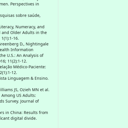
omen. Perspectives in
esquisas sobre saúde,
Literacy, Numeracy, and
and Older Adults in the
 1(1):1-16.
, Greenberg D., Nightingale
ealth Information
he U.S.: An Analysis of
16; 11(2):1-12.
Relação Médico-Paciente:
(1):1-12.
evista Linguagem & Ensino.
illiams JS, Ozieh MN et al.
s Among US Adults:
ds Survey. Journal of
ors in China: Results from
cant digital divide.