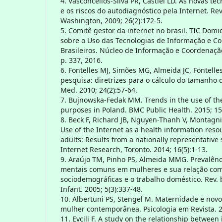
4. Vasconcellos-Silva PR, Castiel LD. As novas t
e os riscos do autodiagnóstico pela Internet. R
Washington, 2009; 26(2):172-5.
5. Comitê gestor da internet no brasil. TIC Domic
sobre o Uso das Tecnologias de Informação e C
Brasileiros. Núcleo de Informação e Coordenaçã
p. 337, 2016.
6. Fontelles MJ, Simões MG, Almeida JC, Fontell
pesquisa: diretrizes para o cálculo do tamanho 
Med. 2010; 24(2):57-64.
7. Bujnowska-Fedak MM. Trends in the use of the
purposes in Poland. BMC Public Health. 2015; 15
8. Beck F, Richard JB, Nguyen-Thanh V, Montagni I
Use of the Internet as a health information re
adults: Results from a nationally representative 
Internet Research, Toronto. 2014; 16(5):1-13.
9. Araújo TM, Pinho PS, Almeida MMG. Prevalênc
mentais comuns em mulheres e sua relação com 
sociodemográficas e o trabalho doméstico. Rev.
Infant. 2005; 5(3):337-48.
10. Albertuni PS, Stengel M. Maternidade e nov
mulher contemporânea. Psicologia em Revista. 2
11. Evcili F. A study on the relationship between 