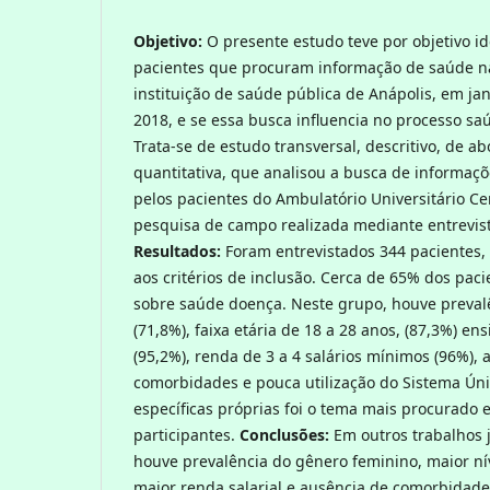
Objetivo:
O presente estudo teve por objetivo ide
pacientes que procuram informação de saúde n
instituição de saúde pública de Anápolis, em ja
2018, e se essa busca influencia no processo s
Trata-se de estudo transversal, descritivo, de a
quantitativa, que analisou a busca de informaçõ
pelos pacientes do Ambulatório Universitário C
pesquisa de campo realizada mediante entrevist
Resultados:
Foram entrevistados 344 pacientes,
aos critérios de inclusão. Cerca de 65% dos pac
sobre saúde doença. Neste grupo, houve preval
(71,8%), faixa etária de 18 a 28 anos, (87,3%) e
(95,2%), renda de 3 a 4 salários mínimos (96%), 
comorbidades e pouca utilização do Sistema Ún
específicas próprias foi o tema mais procurado
participantes.
Conclusões:
Em outros trabalhos 
houve prevalência do gênero feminino, maior ní
maior renda salarial e ausência de comorbidade