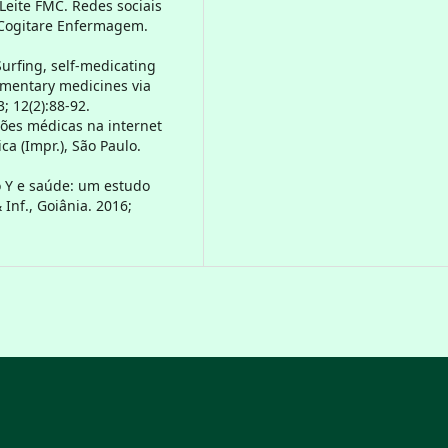
Leite FMC. Redes sociais
Cogitare Enfermagem.
 Surfing, self-medicating
ementary medicines via
3; 12(2):88-92.
ções médicas na internet
ca (Impr.), São Paulo.
ão Y e saúde: um estudo
nf., Goiânia. 2016;