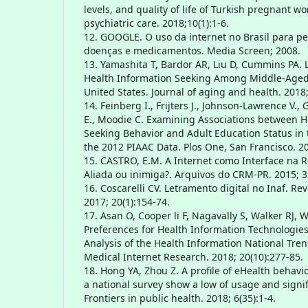
levels, and quality of life of Turkish pregnant w
psychiatric care. 2018;10(1):1-6.
12. GOOGLE. O uso da internet no Brasil para p
doenças e medicamentos. Media Screen; 2008.
13. Yamashita T, Bardor AR, Liu D, Cummins PA. 
Health Information Seeking Among Middle-Aged 
United States. Journal of aging and health. 2018;
14. Feinberg I., Frijters J., Johnson-Lawrence V.
E., Moodie C. Examining Associations between H
Seeking Behavior and Adult Education Status in t
the 2012 PIAAC Data. Plos One, San Francisco. 20
15. CASTRO, E.M. A Internet como Interface na 
Aliada ou inimiga?. Arquivos do CRM-PR. 2015; 32
16. Coscarelli CV. Letramento digital no Inaf. R
2017; 20(1):154-74.
17. Asan O, Cooper li F, Nagavally S, Walker RJ, W
Preferences for Health Information Technologie
Analysis of the Health Information National Tren
Medical Internet Research. 2018; 20(10):277-85.
18. Hong YA, Zhou Z. A profile of eHealth behavi
a national survey show a low of usage and signifi
Frontiers in public health. 2018; 6(35):1-4.