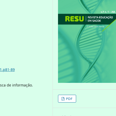
i1.p81-89
sca de informação.
PDF