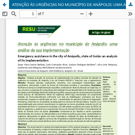
ATENÇÃO ÀS URGÊNCIAS NO MUNICÍPIO DE ANÁPOLIS: UMA ANÁLISE DA SUA IMPLEMENTAÇÃO