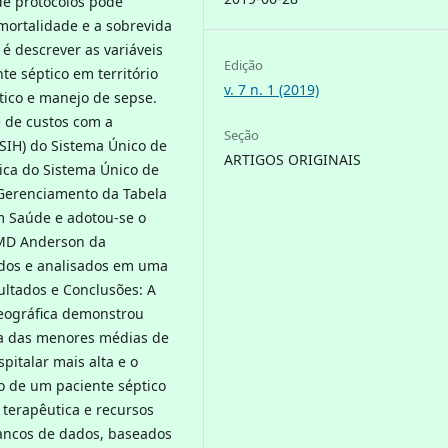
 de protocolos pode
 mortalidade e a sobrevida
 é descrever as variáveis
Edição
te séptico em território
v. 7 n. 1 (2019)
stico e manejo de sepse.
e de custos com a
Seção
(SIH) do Sistema Único de
ARTIGOS ORIGINAIS
ica do Sistema Único de
 Gerenciamento da Tabela
m Saúde e adotou-se o
 MD Anderson da
ados e analisados em uma
ultados e Conclusões: A
geográfica demonstrou
ma das menores médias de
pitalar mais alta e o
o de um paciente séptico
 terapêutica e recursos
ancos de dados, baseados