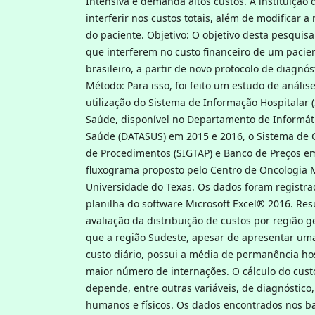
Intensiva e demanda altos custos. A instituição
interferir nos custos totais, além de modificar a
do paciente. Objetivo: O objetivo desta pesquisa
que interferem no custo financeiro de um pacien
brasileiro, a partir de novo protocolo de diagnó
Método: Para isso, foi feito um estudo de anális
utilização do Sistema de Informação Hospitalar 
Saúde, disponível no Departamento de Informát
Saúde (DATASUS) em 2015 e 2016, o Sistema de
de Procedimentos (SIGTAP) e Banco de Preços e
fluxograma proposto pelo Centro de Oncologia
Universidade do Texas. Os dados foram registr
planilha do software Microsoft Excel® 2016. Res
avaliação da distribuição de custos por região 
que a região Sudeste, apesar de apresentar u
custo diário, possui a média de permanência hos
maior número de internações. O cálculo do cust
depende, entre outras variáveis, de diagnóstico,
humanos e físicos. Os dados encontrados nos b