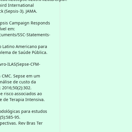
ird International
k (Sepsis-3). JAMA.
 Sepsis Campaign Responds
ível em:
Documents/SSC-Statements-
to Latino Americano para
oblema de Saúde Pública.
ivro-ILAS(Sepse-CFM-
on CMC. Sepse em um
análise de custo da
 2016;50(2):302.
e risco associados ao
de Terapia Intensiva.
todológicas para estudos
(5):585-95.
pectivas. Rev Bras Ter