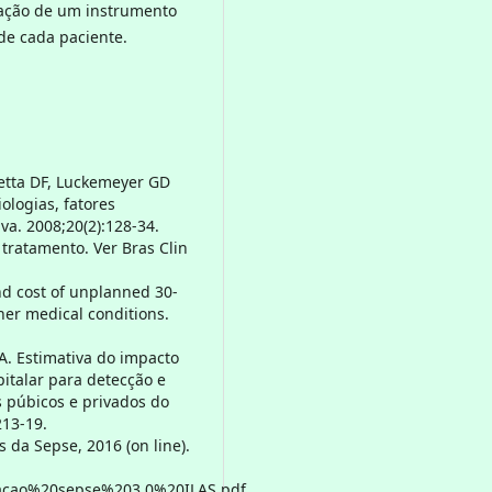
oração de um instrumento
de cada paciente.
eretta DF, Luckemeyer GD
iologias, fatores
va. 2008;20(2):128-34.
 tratamento. Ver Bras Clin
nd cost of unplanned 30-
her medical conditions.
GA. Estimativa do impacto
italar para detecção e
 púbicos e privados do
213-19.
s da Sepse, 2016 (on line).
laracao%20sepse%203.0%20ILAS.pdf.