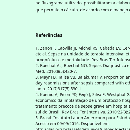
no fluxograma utilizado, possibilitaram a elab
que permite o cálculo, de acordo com o manejo 
Referências
1. Zanon F, Caovilla JJ, Michel RS, Cabeda EV, C
etc al. Sepse na unidade de terapia intensiva: et
prognósticos e mortalidade. Rev Bras Ter Intensi
2. Boechat AL, Boechat NO. Sepse: Diagnóstico e
Med. 2010;8(5):420-7.
3. Mayr FB, Talisa VB, Balakumar V. Proportion a
day readmissions after sepsis compared with ot
Jama. 2017;317(5):530-1.
4. Koenig A, Picon PD, Feijó J, Silva E, Westphal 
econômico da implantação de um protocolo hosp
tratamento precoce de sepse grave em hospitais
sul do Brasil. Rev Bras Ter Intensiva. 2010;22(3):
5. Brasil. Instituto Latino Americano para Estudo
Acesso em 09/09/2016. Disponível em:
http://ilas.org.br/assets/arquivos/upload/dec