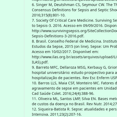
6. Singer M, Deutshman CS, Seymour CW. The Th
Consensus Definitions for Sepsis and Septic Shoc
2016;315(8):801-10.
7. Society Of Critical Care Medicine. Surviving
to Sepsis-3. 2016. Acesso em 09/09/2016. Dispon
http://www.survivingsepsis.org/SiteCollection
Sepsis-Definitions-3-2016.pdf.
8. Brasil. Conselho Federal de Medicina. Institu
Estudos da Sepse, 2015 (on line). Sepse: Um Pr
Acesso em 10/02/2017. Disponível em:
http://www.ilas.org.br/assets/arquivos/upload/L
ILAS).pdf.
9. Barreto MFC, Dellaroza MSG, Kerbauy G, Gri
hospital universitário: estudo prospectivo para 
hospitalização de pacientes. Rev Esc Enferm USP.
10. Barros LLS, Maia CSF, Monteiro MC. Fatores d
agravamento de sepse em pacientes em Unidade 
Cad Saúde Colet. 2016;24(4):388-96.
11. Oliveira ML, Santos LMP, Silva EN. Bases me
de custos da doença no Brasil. Rev Nutr. 2014;27
12. Siqueira-Batista R. Sepse: atualidades e pers
Intensiva. 2011;23(2):207-16.