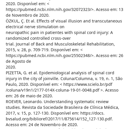
2020. Disponível em: <
https://pubmed.ncbi.nlm.nih.gov/32072323/>. Acesso em: 13
de Novembro de 2020.
ÖZKUL, Ç. Et al. Effects of visual illusion and transcutaneous
electrical nerve stimulation on
neuropathic pain in patientes with spinal cord injury: A
randomized controlled cross-over
trial. Journal of Back and Musculoskeletal Rehabilitation,
2015, v. 28, p. 709-719. Disponível em: <
https://pubmed.ncbi.nlm.nih.gov/25502348/>. Acesso em: 26
de Agosto de
2020.
PIZETTA, G. et al. Epidemiological analysis of spinal cord
injury in the city of joinville. Coluna/Columna, v. 19, n. 1, São
Paulo, 2020. Disponível em: < https://www.scielo.br/pdf
/coluna/v19n1/2177-014X-coluna-19-01-0048.pdf >. Acesso
em: 26 de maio de 2020.
ROEVER, Leonardo. Understanding systematic review
studies. Revista da Sociedade Brasileira de Clínica Médica,
2017, v. 15, p. 127-130. Disponível em: https://docs.
bvsalud.org/biblioref/2017/11/875614/152_127-130.pdf.
Acesso em: 24 de Novembro de 2020.