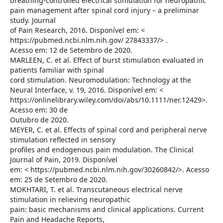
breathing-controlled electrical stimulation for neuropathic
pain management after spinal cord injury – a preliminar
study. Journal
of Pain Research, 2016. Disponível em: <
https://pubmed.ncbi.nlm.nih.gov/ 27843337/> .
Acesso em: 12 de Setembro de 2020.
MARLEEN, C. et al. Effect of burst stimulation evaluated in
patients familiar with spinal
cord stimulation. Neuromodulation: Technology at the
Neural Interface, v. 19, 2016. Disponível em: <
https://onlinelibrary.wiley.com/doi/abs/10.1111/ner.12429>.
Acesso em: 30 de
Outubro de 2020.
MEYER, C. et al. Effects of spinal cord and peripheral nerve
stimulation reflected in sensory
profiles and endogenous pain modulation. The Clinical
Journal of Pain, 2019. Disponível
em: < https://pubmed.ncbi.nlm.nih.gov/30260842/>. Acesso
em: 25 de Setembro de 2020.
MOKHTARI, T. et al. Transcutaneous electrical nerve
stimulation in relieving neuropathic
pain: basic mechanisms and clinical applications. Current
Pain and Headache Reports,