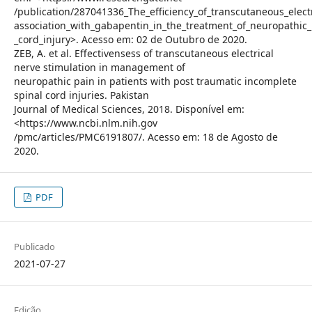
/publication/287041336_The_efficiency_of_transcutaneous_electr
association_with_gabapentin_in_the_treatment_of_neuropathic_
_cord_injury>. Acesso em: 02 de Outubro de 2020.
ZEB, A. et al. Effectivensess of transcutaneous electrical
nerve stimulation in management of
neuropathic pain in patients with post traumatic incomplete
spinal cord injuries. Pakistan
Journal of Medical Sciences, 2018. Disponível em:
<https://www.ncbi.nlm.nih.gov
/pmc/articles/PMC6191807/. Acesso em: 18 de Agosto de
2020.
PDF
Publicado
2021-07-27
Edição