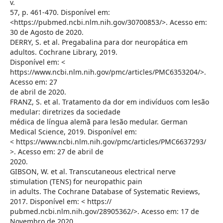
v.
57, p. 461-470. Disponível em:
<https://pubmed.ncbi.nlm.nih.gov/30700853/>. Acesso em:
30 de Agosto de 2020.
DERRY, S. et al. Pregabalina para dor neuropática em
adultos. Cochrane Library, 2019.
Disponível em: <
https://www.ncbi.nlm.nih.gov/pmc/articles/PMC6353204/>.
Acesso em: 27
de abril de 2020.
FRANZ, S. et al. Tratamento da dor em indivíduos com lesão
medular: diretrizes da sociedade
médica de língua alemã para lesão medular. German
Medical Science, 2019. Disponível em:
< https://www.ncbi.nlm.nih.gov/pmc/articles/PMC6637293/
>. Acesso em: 27 de abril de
2020.
GIBSON, W. et al. Transcutaneous electrical nerve
stimulation (TENS) for neuropathic pain
in adults. The Cochrane Database of Systematic Reviews,
2017. Disponível em: < https://
pubmed.ncbi.nlm.nih.gov/28905362/>. Acesso em: 17 de
Novembro de 2020.