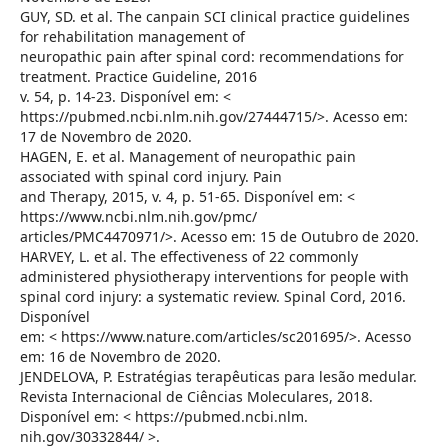
GUY, SD. et al. The canpain SCI clinical practice guidelines
for rehabilitation management of
neuropathic pain after spinal cord: recommendations for
treatment. Practice Guideline, 2016
v. 54, p. 14-23. Disponível em: <
https://pubmed.ncbi.nlm.nih.gov/27444715/>. Acesso em:
17 de Novembro de 2020.
HAGEN, E. et al. Management of neuropathic pain
associated with spinal cord injury. Pain
and Therapy, 2015, v. 4, p. 51-65. Disponível em: <
https://www.ncbi.nlm.nih.gov/pmc/
articles/PMC4470971/>. Acesso em: 15 de Outubro de 2020.
HARVEY, L. et al. The effectiveness of 22 commonly
administered physiotherapy interventions for people with
spinal cord injury: a systematic review. Spinal Cord, 2016.
Disponível
em: < https://www.nature.com/articles/sc201695/>. Acesso
em: 16 de Novembro de 2020.
JENDELOVA, P. Estratégias terapêuticas para lesão medular.
Revista Internacional de Ciências Moleculares, 2018.
Disponível em: < https://pubmed.ncbi.nlm.
nih.gov/30332844/ >.