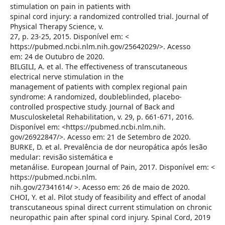
stimulation on pain in patients with
spinal cord injury: a randomized controlled trial. Journal of
Physical Therapy Science, v.
27, p. 23-25, 2015. Disponível em: <
https://pubmed.ncbi.nlm.nih.gov/25642029/>. Acesso
em: 24 de Outubro de 2020.
BILGILI, A. et al. The effectiveness of transcutaneous
electrical nerve stimulation in the
management of patients with complex regional pain
syndrome: A randomized, doubleblinded, placebo-
controlled prospective study. Journal of Back and
Musculoskeletal Rehabilitation, v. 29, p. 661-671, 2016.
Disponível em: <https://pubmed.ncbi.nlm.nih.
gov/26922847/>. Acesso em: 21 de Setembro de 2020.
BURKE, D. et al. Prevalência de dor neuropática após lesão
medular: revisão sistemática e
metanálise. European Journal of Pain, 2017. Disponível em: <
https://pubmed.ncbi.nlm.
nih.gov/27341614/ >. Acesso em: 26 de maio de 2020.
CHOI, Y. et al. Pilot study of feasibility and effect of anodal
transcutaneous spinal direct current stimulation on chronic
neuropathic pain after spinal cord injury. Spinal Cord, 2019