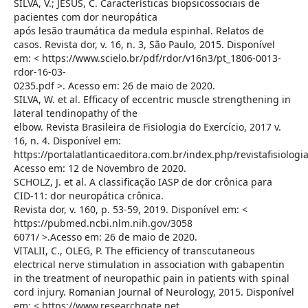
SILVA, V.; JESUS, C. Características biopsicossociais de
pacientes com dor neuropática
após lesão traumática da medula espinhal. Relatos de
casos. Revista dor, v. 16, n. 3, São Paulo, 2015. Disponível
em: < https://www.scielo.br/pdf/rdor/v16n3/pt_1806-0013-
rdor-16-03-
0235.pdf >. Acesso em: 26 de maio de 2020.
SILVA, W. et al. Efficacy of eccentric muscle strengthening in
lateral tendinopathy of the
elbow. Revista Brasileira de Fisiologia do Exercício, 2017 v.
16, n. 4. Disponível em:
https://portalatlanticaeditora.com.br/index.php/revistafisiologi
Acesso em: 12 de Novembro de 2020.
SCHOLZ, J. et al. A classificação IASP de dor crônica para
CID-11: dor neuropática crônica.
Revista dor, v. 160, p. 53-59, 2019. Disponível em: <
https://pubmed.ncbi.nlm.nih.gov/3058
6071/ >.Acesso em: 26 de maio de 2020.
VITALII, C., OLEG, P. The efficiency of transcutaneous
electrical nerve stimulation in association with gabapentin
in the treatment of neuropathic pain in patients with spinal
cord injury. Romanian Journal of Neurology, 2015. Disponível
em: < https://www.researchgate.net