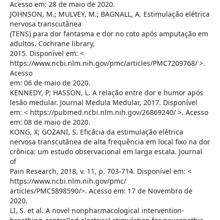
Acesso em: 28 de maio de 2020.
JOHNSON, M.; MULVEY, M.; BAGNALL, A. Estimulação elétrica
nervosa transcutânea
(TENS) para dor fantasma e dor no coto após amputação em
adultos. Cochrane library,
2015. Disponível em: <
https://www.ncbi.nlm.nih.gov/pmc/articles/PMC7209768/ >.
Acesso
em: 06 de maio de 2020.
KENNEDY, P; HASSON, L. A relação entre dor e humor após
lesão medular. Journal Medula Medular, 2017. Disponível
em: < https://pubmed.ncbi.nlm.nih.gov/26869240/ >. Acesso
em: 08 de maio de 2020.
KONG, X; GOZANI, S. Eficácia da estimulação elétrica
nervosa transcutânea de alta frequência em local fixo na dor
crônica: um estudo observacional em larga escala. Journal
of
Pain Research, 2018, v. 11, p. 703-714. Disponível em: <
https://www.ncbi.nlm.nih.gov/pmc/
articles/PMC5898590/>. Acesso em: 17 de Novembro de
2020.
LI, S. et al. A novel nonpharmacological intervention-