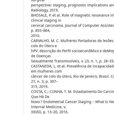
perspective: staging, prognostic implications an
Radiology, 2019.
BHOSALE, P. et al. Role of magnetic resonance i
clinical staging in
cervical carcinoma. Journal of Computer Assisted
p. 855–864,
2010.
CARVALHO, M. C. Mulheres Portadoras de lesões
colo do Útero e
hPV: descrição do Perfil socioeconôMico e deMogr
de Doenças
Sexualmente Transmissíveis, v. 23, n. 1, p. 28–33
CASTANEDA, L. et al. Prevalência de incapacidad
em mulheres com
câncer de colo do útero, Rio de Janeiro, Brasil. 
27, n. 3, p. 307–
315, 2019.
COSTA, C.; CUNHA, T. M. Estadiamento Do Carc
Que Há De
Novo ? Endometrial Cancer Staging – What Is N
Internal Medicine, v.
XXVIII, p. 13–20, 2016.