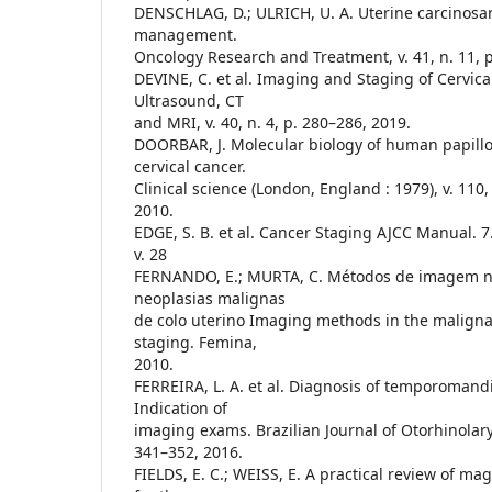
DENSCHLAG, D.; ULRICH, U. A. Uterine carcinosa
management.
Oncology Research and Treatment, v. 41, n. 11, 
DEVINE, C. et al. Imaging and Staging of Cervica
Ultrasound, CT
and MRI, v. 40, n. 4, p. 280–286, 2019.
DOORBAR, J. Molecular biology of human papillo
cervical cancer.
Clinical science (London, England : 1979), v. 110,
2010.
EDGE, S. B. et al. Cancer Staging AJCC Manual. 7.
v. 28
FERNANDO, E.; MURTA, C. Métodos de imagem n
neoplasias malignas
de colo uterino Imaging methods in the malignan
staging. Femina,
2010.
FERREIRA, L. A. et al. Diagnosis of temporomandi
Indication of
imaging exams. Brazilian Journal of Otorhinolaryn
341–352, 2016.
FIELDS, E. C.; WEISS, E. A practical review of m