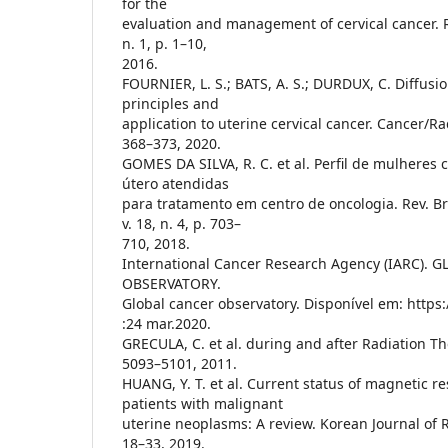
for the
evaluation and management of cervical cancer. R
n. 1, p. 1–10,
2016.
FOURNIER, L. S.; BATS, A. S.; DURDUX, C. Diffusi
principles and
application to uterine cervical cancer. Cancer/Rad
368–373, 2020.
GOMES DA SILVA, R. C. et al. Perfil de mulheres
útero atendidas
para tratamento em centro de oncologia. Rev. Br
v. 18, n. 4, p. 703–
710, 2018.
International Cancer Research Agency (IARC).
OBSERVATORY.
Global cancer observatory. Disponível em: https:
:24 mar.2020.
GRECULA, C. et al. during and after Radiation The
5093–5101, 2011.
HUANG, Y. T. et al. Current status of magnetic 
patients with malignant
uterine neoplasms: A review. Korean Journal of Ra
18–33, 2019.