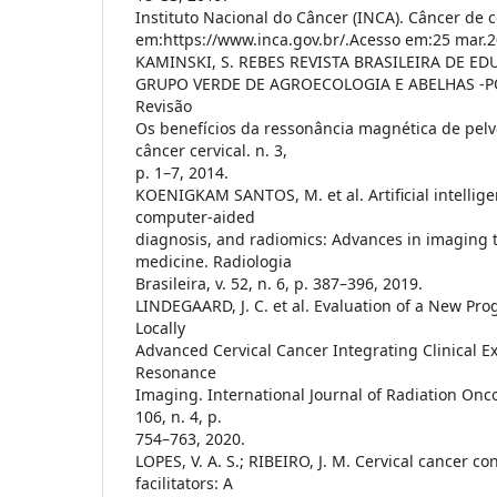
Instituto Nacional do Câncer (INCA). Câncer de c
em:https://www.inca.gov.br/.Acesso em:25 mar.
KAMINSKI, S. REBES REVISTA BRASILEIRA DE ED
GRUPO VERDE DE AGROECOLOGIA E ABELHAS -PO
Revisão
Os benefícios da ressonância magnética de pelv
câncer cervical. n. 3,
p. 1–7, 2014.
KOENIGKAM SANTOS, M. et al. Artificial intellig
computer-aided
diagnosis, and radiomics: Advances in imaging 
medicine. Radiologia
Brasileira, v. 52, n. 6, p. 387–396, 2019.
LINDEGAARD, J. C. et al. Evaluation of a New Pro
Locally
Advanced Cervical Cancer Integrating Clinical 
Resonance
Imaging. International Journal of Radiation Onco
106, n. 4, p.
754–763, 2020.
LOPES, V. A. S.; RIBEIRO, J. M. Cervical cancer co
facilitators: A