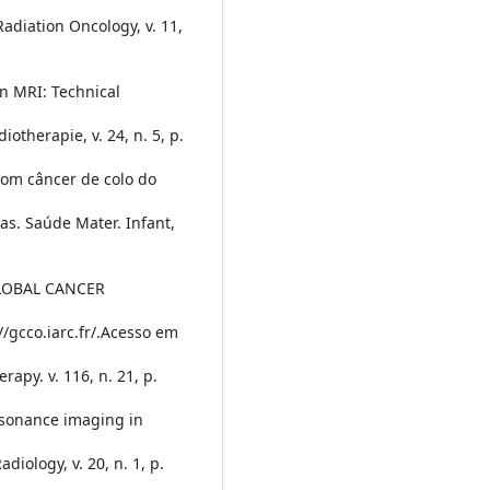
adiation Oncology, v. 11,
on MRI: Technical
iotherapie, v. 24, n. 5, p.
 com câncer de colo do
as. Saúde Mater. Infant,
 GLOBAL CANCER
//gcco.iarc.fr/.Acesso em
rapy. v. 116, n. 21, p.
resonance imaging in
diology, v. 20, n. 1, p.