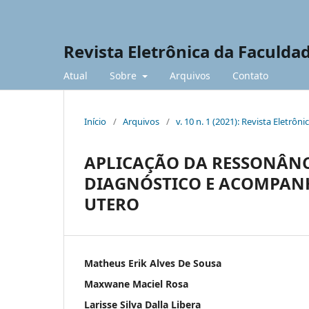
Revista Eletrônica da Faculda
Atual
Sobre
Arquivos
Contato
Início
/
Arquivos
/
v. 10 n. 1 (2021): Revista Eletrô
APLICAÇÃO DA RESSONÂN
DIAGNÓSTICO E ACOMPAN
UTERO
Matheus Erik Alves De Sousa
Maxwane Maciel Rosa
Larisse Silva Dalla Libera