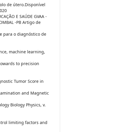
olo de útero.Disponível
2020
UCAÇÃO E SAÚDE GVAA -
MBAL -PB Artigo de
e para o diagnóstico de
ence, machine learning,
towards to precision
gnostic Tumor Score in
Examination and Magnetic
logy Biology Physics, v.
ntrol limiting factors and