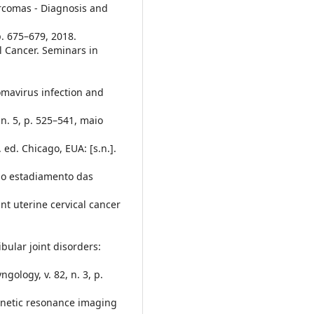
rcomas - Diagnosis and
p. 675–679, 2018.
l Cancer. Seminars in
mavirus infection and
 n. 5, p. 525–541, maio
 ed. Chicago, EUA: [s.n.].
o estadiamento das
t uterine cervical cancer
bular joint disorders:
gology, v. 82, n. 3, p.
agnetic resonance imaging