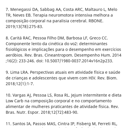
7. Menegassi DA, Sabbag AA, Costa ARC, Maltauro L, Melo
TR, Neves EB. Terapia neuromotora intensiva melhora a
composição corporal na paralisia cerebral. RBONE.
2019;13(78):275-83.
8. Caritá RAC, Pessoa Filho DM, Barbosa LF, Greco CC.
Componente lento da cinética do vo2: determinantes
fisiológicos e implicações para o desempenho em exercícios
aeróbios. Rev. Bras. Cineantropom. Desempenho Hum. 2014
;16(2): 233-246. doi: 10.5007/1980-0037.2014v16n2p233.
9. Lima LRA. Perspectivas atuais em atividade física e saúde
de crianças e adolescentes que vivem com HIV. Rev. Biom.
2018;12(1):1-7.
10. Vargas AJ, Pessoa LS, Rosa RL. Jejum intermitente e dieta
Low Carb na composição corporal e no comportamento
alimentar de mulheres praticantes de atividade física. Rev.
Bras. Nutr. Espor. 2018;12(72):483-90.
11. Santos IA, Passos MAS, Cintra IP, Fisberg M, Ferreti RL,