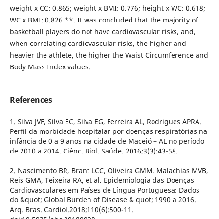
weight x CC: 0.865; weight x BMI: 0.776; height x WC: 0.618;
WC x BMI: 0.826 **. It was concluded that the majority of
basketball players do not have cardiovascular risks, and,
when correlating cardiovascular risks, the higher and
heavier the athlete, the higher the Waist Circumference and
Body Mass Index values.
References
1. Silva JVF, Silva EC, Silva EG, Ferreira AL, Rodrigues APRA.
Perfil da morbidade hospitalar por doenças respiratórias na
infância de 0 a 9 anos na cidade de Maceió – AL no período
de 2010 a 2014. Ciênc. Biol. Saúde. 2016;3(3):43-58.
2. Nascimento BR, Brant LCC, Oliveira GMM, Malachias MVB,
Reis GMA, Teixeira RA, et al. Epidemiologia das Doenças
Cardiovasculares em Países de Língua Portuguesa: Dados
do &quot; Global Burden of Disease & quot; 1990 a 2016.
Arq. Bras. Cardiol.2018;110(6):500-11.