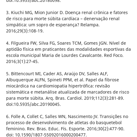
doi:10.5935/abc.20180098.
3. Kiuchi MG, Mion Junior D. Doença renal crônica e fatores
de risco para morte súbita cardíaca – denervação renal
simpática: um sopro de esperança? Relampa.
2016;29(3):108-19.
4. Filgueira FW, Silva FG, Soares TCM, Gomes JGN. Nível de
aptidão física em praticantes das modalidades esportivas da
escola municipal Maria de Lourdes Cavalcante. Red Foco.
2016;3(1):27-45.
5. Bittencourt MI, Cader AS, Araújo DV, Salles ALF,
Albuquerque ALFN, Spineti PPM, et al. Papel da fibrose
miocárdica na cardiomiopatia hipertrófica: revisão
sistemática e metanálise atualizada de marcadores de risco
para morte súbita. Arq. Bras. Cardiol. 2019;112(3):281-89.
doi:10.5935/abc.20190045.
6. Folle A, Collet C, Salles WN, Nascimento JV. Transições no
processo de desenvolvimento de atletas do basquetebol
feminino. Rev. Bras. Educ. Fís. Esporte. 2016;30(2):477-90.
doi: 10.1590/1807-55092016000200477.