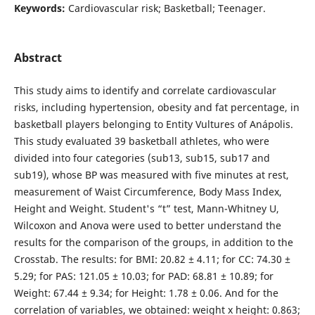
Keywords:
Cardiovascular risk; Basketball; Teenager.
Abstract
This study aims to identify and correlate cardiovascular
risks, including hypertension, obesity and fat percentage, in
basketball players belonging to Entity Vultures of Anápolis.
This study evaluated 39 basketball athletes, who were
divided into four categories (sub13, sub15, sub17 and
sub19), whose BP was measured with five minutes at rest,
measurement of Waist Circumference, Body Mass Index,
Height and Weight. Student's “t” test, Mann-Whitney U,
Wilcoxon and Anova were used to better understand the
results for the comparison of the groups, in addition to the
Crosstab. The results: for BMI: 20.82 ± 4.11; for CC: 74.30 ±
5.29; for PAS: 121.05 ± 10.03; for PAD: 68.81 ± 10.89; for
Weight: 67.44 ± 9.34; for Height: 1.78 ± 0.06. And for the
correlation of variables, we obtained: weight x height: 0.863;