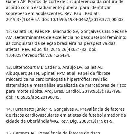
Ganen AP. Pontos de corte de circunferência da cintura de
acordo com o estadiamento puberal para identificar
sobrepeso em adolescentes. Rev. Paul. Pediatr.
2019;37(1):49-57. doi: 10.1590/1984-0462/;2019;37;1;00003.
12. Galatti LR, Paes RR, Machado GV, Gonçalves CEB, Seoane
AM. Determinantes de excelência no basquetebol feminino:
as conquistas da seleção brasileira na perspectiva das
atletas. Rev. educ. fis. 2015;26(4):621-32. doi:
10.4025/reveducfis.v26i4.26424.
13. Bittencourt MI, Cader S, Araújo DV, Salles ALF,
Albuquerque FN, Spineti PPM et al. Papel da fibrose
miocárdica na cardiomiopatia hipertrófica: revisão
sistemática e metanálise atualizada de marcadores de risco
para morte súbita. Arq. Bras. Cardiol. 2019;96(3):193-196.
doi: 10.5935/abc.20190045.
14. Furtanetto Júnior R, Gonçalves A. Prevalência de fatores
de riscos cardiovasculares em atletas de futebol amador da
cidade de Uberlândia/MG. Rev. Dig. 2008;13(119):1-9.
15. Campos AC. Prevalência de fatores de risco