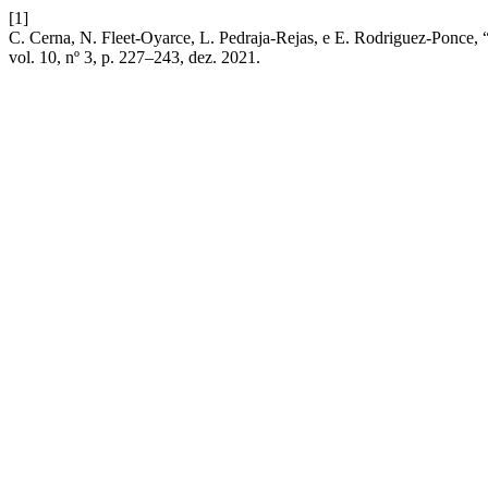
[1]
C. Cerna, N. Fleet-Oyarce, L. Pedraja-Rejas, e E. Rodriguez-Ponce, 
vol. 10, nº 3, p. 227–243, dez. 2021.