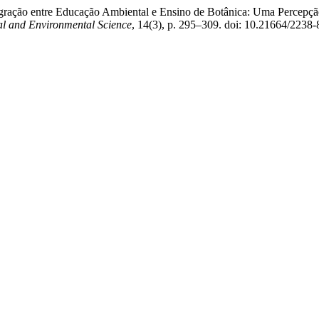
ntegração entre Educação Ambiental e Ensino de Botânica: Uma Percepç
cal and Environmental Science
, 14(3), p. 295–309. doi: 10.21664/2238