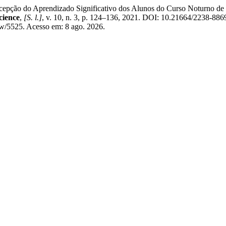
ção do Aprendizado Significativo dos Alunos do Curso Noturno de Ci
cience
,
[S. l.]
, v. 10, n. 3, p. 124–136, 2021. DOI: 10.21664/2238-88
view/5525. Acesso em: 8 ago. 2026.