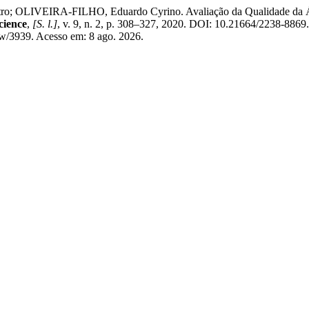
o; OLIVEIRA-FILHO, Eduardo Cyrino. Avaliação da Qualidade da Ág
cience
,
[S. l.]
, v. 9, n. 2, p. 308–327, 2020. DOI: 10.21664/2238-886
view/3939. Acesso em: 8 ago. 2026.